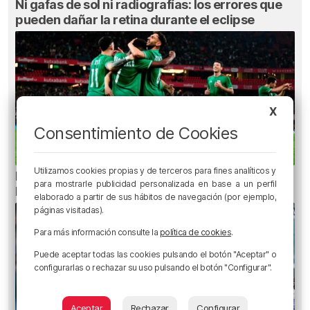
Ni gafas de sol ni radiografías: los errores que
pueden dañar la retina durante el eclipse
X
Consentimiento de Cookies
Utilizamos cookies propias y de terceros para fines analíticos y
La oficialidad de la Euskal Selekzioa es posible
para mostrarle publicidad personalizada en base a un perfil
legalmente
elaborado a partir de sus hábitos de navegación (por ejemplo,
páginas visitadas).
Para más información consulte la
política de cookies
.
Puede aceptar todas las cookies pulsando el botón "Aceptar" o
configurarlas o rechazar su uso pulsando el botón "Configurar".
Aceptar
Rechazar
Configurar