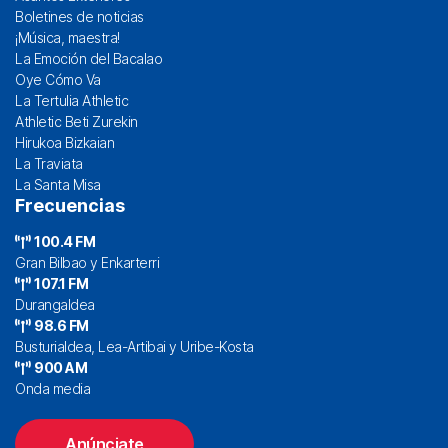
Boletines de noticias
¡Música, maestra!
La Emoción del Bacalao
Oye Cómo Va
La Tertulia Athletic
Athletic Beti Zurekin
Hirukoa Bizkaian
La Traviata
La Santa Misa
Frecuencias
100.4 FM
Gran Bilbao y Enkarterri
107.1 FM
Durangaldea
98.6 FM
Busturialdea, Lea-Artibai y Uribe-Kosta
900 AM
Onda media
Anúnciate