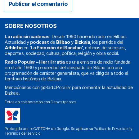
SOBRE NOSOTROS
La radio sin cadenas
. Desde 1960 haciendo radio en Bilbao.
Actualidad y
podcast
de
Bilbao
y
Bizkaia
, los partidos del
Athletic
en
‘La Emoción del Bacalao’
, noticias de sucesos,
deportes, sociedad, cultura, política, religión y obra social.
Radio Popular – Herri Irratia
es una emisora de radio fundada
en el año 1960 y propiedad del obispado de Bilbao con una
programación de carácter generalista, que va dirigida a todo el
territorio histórico de Bizkaia.
Menciónanos con
@RadioPopular
para comentar la actualidad de
Bizkaia.
Fotos en colaboración con
Depositphotos
Protegido por reCAPTCHA de Google. Se aplican su
Política de Privacidad
y
Términos del servicio
.