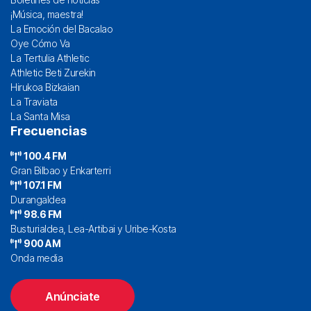
¡Música, maestra!
La Emoción del Bacalao
Oye Cómo Va
La Tertulia Athletic
Athletic Beti Zurekin
Hirukoa Bizkaian
La Traviata
La Santa Misa
Frecuencias
100.4 FM
Gran Bilbao y Enkarterri
107.1 FM
Durangaldea
98.6 FM
Busturialdea, Lea-Artibai y Uribe-Kosta
900 AM
Onda media
Anúnciate