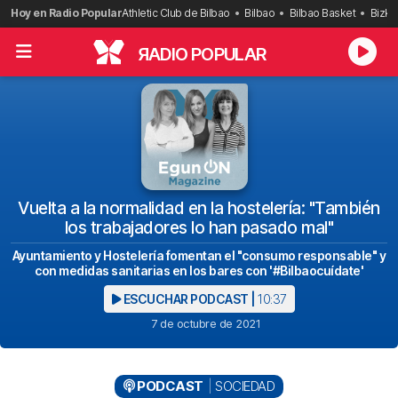
Saltar
Hoy en Radio Popular
Athletic Club de Bilbao
Bilbao
Bilbao Basket
Bizka
al
contenido
R
ADIO POPULAR
Vuelta a la normalidad en la hostelería: "También
los trabajadores lo han pasado mal"
Ayuntamiento y Hostelería fomentan el "consumo responsable" y
con medidas sanitarias en los bares con '#Bilbaocuídate'
ESCUCHAR PODCAST |
10:37
7 de octubre de 2021
PODCAST
SOCIEDAD