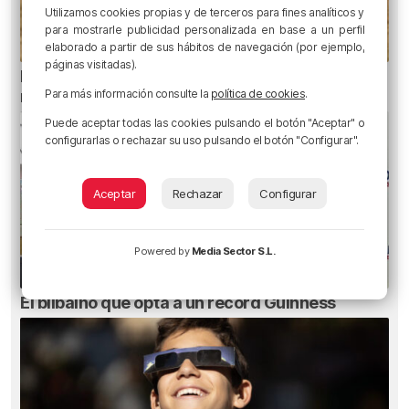
Utilizamos cookies propias y de terceros para fines analíticos y
para mostrarle publicidad personalizada en base a un perfil
elaborado a partir de sus hábitos de navegación (por ejemplo,
páginas visitadas).
El aviso de los pediatras ante el eclipse: una
Para más información consulte la
política de cookies
.
mirada puede causar daños irreversibles
Puede aceptar todas las cookies pulsando el botón "Aceptar" o
configurarlas o rechazar su uso pulsando el botón "Configurar".
Aceptar
Rechazar
Configurar
Powered by
Media Sector S.L.
El bilbaíno que opta a un récord Guinness