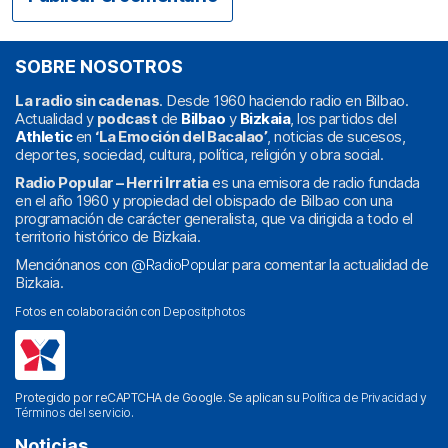
SOBRE NOSOTROS
La radio sin cadenas
. Desde 1960 haciendo radio en Bilbao.
Actualidad y
podcast
de
Bilbao
y
Bizkaia
, los partidos del
Athletic
en
‘La Emoción del Bacalao’
, noticias de sucesos,
deportes, sociedad, cultura, política, religión y obra social.
Radio Popular – Herri Irratia
es una emisora de radio fundada
en el año 1960 y propiedad del obispado de Bilbao con una
programación de carácter generalista, que va dirigida a todo el
territorio histórico de Bizkaia.
Menciónanos con
@RadioPopular
para comentar la actualidad de
Bizkaia.
Fotos en colaboración con
Depositphotos
Protegido por reCAPTCHA de Google. Se aplican su
Política de Privacidad
y
Términos del servicio
.
Noticias