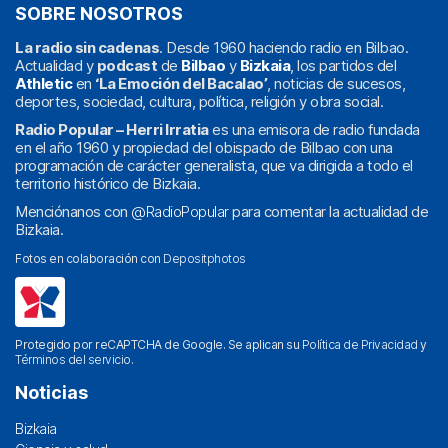
SOBRE NOSOTROS
La radio sin cadenas
. Desde 1960 haciendo radio en Bilbao.
Actualidad y
podcast
de
Bilbao
y
Bizkaia
, los partidos del
Athletic
en
‘La Emoción del Bacalao’
, noticias de sucesos,
deportes, sociedad, cultura, política, religión y obra social.
Radio Popular – Herri Irratia
es una emisora de radio fundada
en el año 1960 y propiedad del obispado de Bilbao con una
programación de carácter generalista, que va dirigida a todo el
territorio histórico de Bizkaia.
Menciónanos con
@RadioPopular
para comentar la actualidad de
Bizkaia.
Fotos en colaboración con
Depositphotos
Protegido por reCAPTCHA de Google. Se aplican su
Política de Privacidad
y
Términos del servicio
.
Noticias
Bizkaia