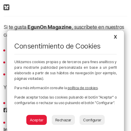
Si te gusta
EgunOn Magazine
, suscríbete en nuestros
canales de podcast:
X
Consentimiento de Cookies
Spotify
Apple Podcasts
Utilizamos cookies propias y de terceros para fines analíticos y
para mostrarle publicidad personalizada en base a un perfil
elaborado a partir de sus hábitos de navegación (por ejemplo,
iVoox
páginas visitadas).
Y sigue a
Radio Popular
en las redes sociales:
Para más información consulte la
política de cookies
.
Puede aceptar todas las cookies pulsando el botón "Aceptar" o
Sigue todas las noticias de Bilbao y Bizkaia en nuestro
configurarlas o rechazar su uso pulsando el botón "Configurar".
Facebook
Aceptar
Rechazar
Configurar
Conoce la radio desde dentro en nuestro
Instagram