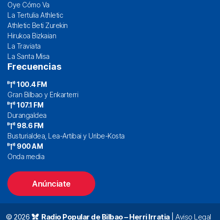
Oye Cómo Va
La Tertulia Athletic
Athletic Beti Zurekin
Hirukoa Bizkaian
La Traviata
La Santa Misa
Frecuencias
100.4 FM
Gran Bilbao y Enkarterri
107.1 FM
Durangaldea
98.6 FM
Busturialdea, Lea-Artibai y Uribe-Kosta
900 AM
Onda media
Anúnciate
© 2026
Radio Popular de Bilbao – Herri Irratia
|
Aviso Legal