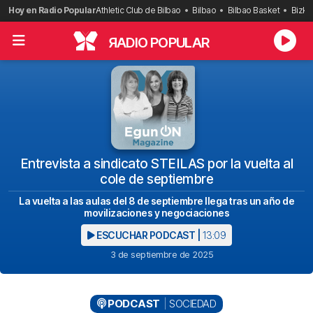
Saltar
Hoy en Radio Popular
Athletic Club de Bilbao
Bilbao
Bilbao Basket
Bizka
al
contenido
R
ADIO POPULAR
Entrevista a sindicato STEILAS por la vuelta al
cole de septiembre
La vuelta a las aulas del 8 de septiembre llega tras un año de
movilizaciones y negociaciones
ESCUCHAR PODCAST |
13:09
3 de septiembre de 2025
PODCAST
SOCIEDAD