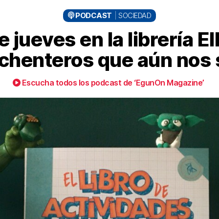
PODCAST
SOCIEDAD
e jueves en la librería 
chenteros que aún nos
Escucha todos los podcast de ‘EgunOn Magazine’