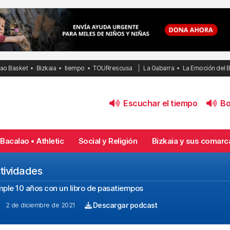
bao Basket
Bizkaia
tiempo
TOURrescusa
La Gabarra
La Emoción del 
Escuchar el tiempo
Bol
Bacalao • Athletic
Social y Religión
Bizkaia y sus comarc
ctividades
ple 10 años con un libro de pasatiempos
2 de diciembre de 2021
Descargar podcast