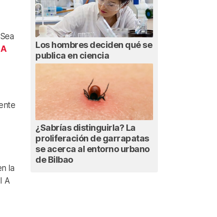
 Sea
Los hombres deciden qué se
 A
publica en ciencia
mente
¿Sabrías distinguirla? La
proliferación de garrapatas
se acerca al entorno urbano
de Bilbao
n la
I A