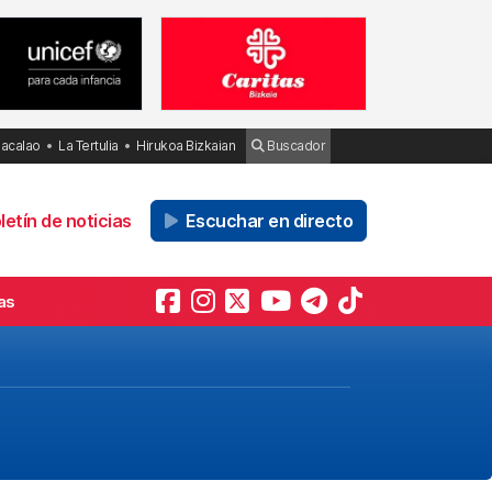
Bacalao
La Tertulia
Hirukoa Bizkaian
Buscador
etín de noticias
Escuchar en directo
as