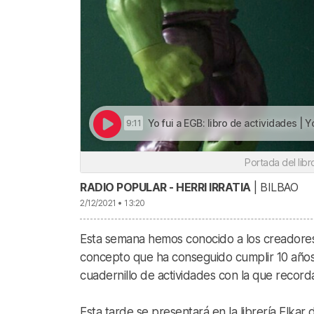
Yo fui a EGB: libro de actividades | Yo fui a EG
9:11
Portada del libr
RADIO POPULAR - HERRI IRRATIA
| BILBAO
2/12/2021 • 13:20
Esta semana hemos conocido a los creadores 
concepto que ha conseguido cumplir 10 años
cuadernillo de actividades con la que record
Esta tarde se presentará en la librería Elkar d