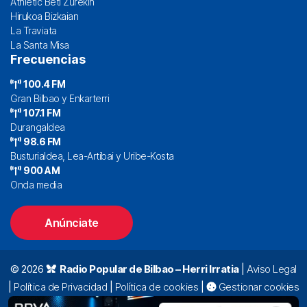
Athletic Beti Zurekin
Hirukoa Bizkaian
La Traviata
La Santa Misa
Frecuencias
100.4 FM
Gran Bilbao y Enkarterri
107.1 FM
Durangaldea
98.6 FM
Busturialdea, Lea-Artibai y Uribe-Kosta
900 AM
Onda media
Anúnciate
© 2026
Radio Popular de Bilbao – Herri Irratia
|
Aviso Legal
|
Política de Privacidad
|
Política de cookies
|
Gestionar cookies
Alda. Mazarredo, 47 – 7º 48009 Bilbao |
94 423 92 00
|