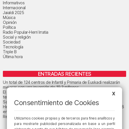
Informativos
Internacional
Jaialdi 2025
Música
Opinión
Política
Radio Popular-Herri Irratia
Social y religión
Sociedad
Tecnología
Triple B
Última hora
ENTRADAS RECIENTES
Un total de 124 centros de Infantil y Primaria de Euskadi realizarán
mejoras con una inversión de 19,3 millones
El tiempo este viernes en Bizkaia: subida notable de las
X
temperaturas máximas
Consentimiento de Cookies
San Juan de Gaztelugatxe cerrará el día del eclipse
Heridas dos personas en un accidente entre tres vehículos en la A8
en Muskiz
Recuperado el cuerpo sin vida de una mujer en la ría de Bilbao
Utilizamos cookies propias y de terceros para fines analíticos y
para mostrarle publicidad personalizada en base a un perfil