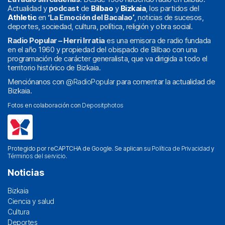
Actualidad y
podcast
de
Bilbao
y
Bizkaia
, los partidos del
Athletic
en
‘La Emoción del Bacalao’
, noticias de sucesos,
deportes, sociedad, cultura, política, religión y obra social.
Radio Popular – Herri Irratia
es una emisora de radio fundada
en el año 1960 y propiedad del obispado de Bilbao con una
programación de carácter generalista, que va dirigida a todo el
territorio histórico de Bizkaia.
Menciónanos con
@RadioPopular
para comentar la actualidad de
Bizkaia.
Fotos en colaboración con
Depositphotos
Protegido por reCAPTCHA de Google. Se aplican su
Política de Privacidad
y
Términos del servicio
.
Noticias
Bizkaia
Ciencia y salud
Cultura
Deportes