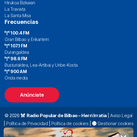
Hirukoa Bizkaian
La Traviata
La Santa Misa
Frecuencias
100.4 FM
Gran Bilbao y Enkarterri
107.1 FM
Durangaldea
98.6 FM
Busturialdea, Lea-Artibai y Uribe-Kosta
900 AM
Onda media
Anúnciate
© 2026
Radio Popular de Bilbao – Herri Irratia
|
Aviso Legal
|
Política de Privacidad
|
Política de cookies
|
Gestionar cookies
Alda. Mazarredo, 47 – 7º 48009 Bilbao |
94 423 92 00
|