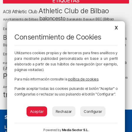
ETIQUETAS
Athletic Club de Bilbao
Athletic Club
ACB
baloncesto
BEC (Bilbao
ayuntamiento de Bilbao
Barakaldo
Basauri
Bilbao
Bizkaia
X
Bilbao Basket
Exhibition Center)
cultura
Consentimiento de Cookies
Bizkaia y sus comarcas
Copa del Rey
Cáritas
Diócesis de Bilbao
el tiempo
Egunon Bizkaia
Deusto
Bizkaia
Enkarterri
Euskadi (País Vasco)
Utilizamos cookies propias y de terceros para fines analíticos y
Ernesto Valverde
Ertzaintza
para mostrarle publicidad personalizada en base a un perfil
fútbol
LaLiga
LaLiga
Gobierno vasco
juanma jubera
fiestas
euskera
elaborado a partir de sus hábitos de navegación (por ejemplo,
música
EA Sports
Liga Endesa
noticias
Osakidetza
planes
páginas visitadas).
Política
sociedad
sucesos
San Mamés
religión
Teatro
Para más información consulte la
política de cookies
.
tráfico
tiempo atmosférico
tiempo
Arriaga
Puede aceptar todas las cookies pulsando el botón "Aceptar" o
tráfico en Bizkaia
configurarlas o rechazar su uso pulsando el botón "Configurar".
Aceptar
Rechazar
Configurar
SOBRE NOSOTROS
La radio sin cadenas
. Desde 1960 haciendo radio en Bilbao.
Powered by
Media Sector S.L.