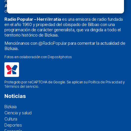
Actualidad y
podcast
de
Bilbao
y
Bizkaia
, los partidos del
Athletic
en
‘La Emoción del Bacalao’
, noticias de sucesos,
deportes, sociedad, cultura, política, religión y obra social.
Radio Popular – Herri Irratia
es una emisora de radio fundada
en el año 1960 y propiedad del obispado de Bilbao con una
programación de carácter generalista, que va dirigida a todo el
territorio histórico de Bizkaia.
Menciónanos con
@RadioPopular
para comentar la actualidad de
Bizkaia.
Fotos en colaboración con
Depositphotos
Protegido por reCAPTCHA de Google. Se aplican su
Política de Privacidad
y
Términos del servicio
.
Noticias
Bizkaia
Ciencia y salud
Cultura
Deportes