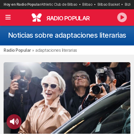
Saltar
Hoy en Radio Popular
Athletic Club de Bilbao
Bilbao
Bilbao Basket
Bizka
al
contenido
R
ADIO POPULAR
Noticias sobre adaptaciones literarias
Radio Popular
»
adaptaciones literarias