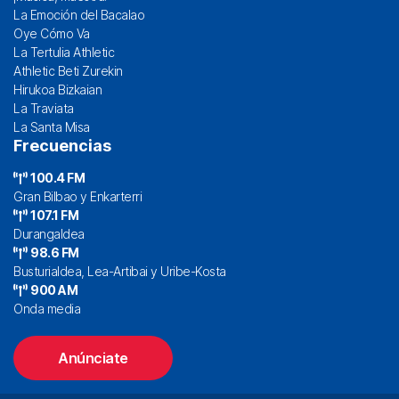
La Emoción del Bacalao
Oye Cómo Va
La Tertulia Athletic
Athletic Beti Zurekin
Hirukoa Bizkaian
La Traviata
La Santa Misa
Frecuencias
100.4 FM
Gran Bilbao y Enkarterri
107.1 FM
Durangaldea
98.6 FM
Busturialdea, Lea-Artibai y Uribe-Kosta
900 AM
Onda media
Anúnciate