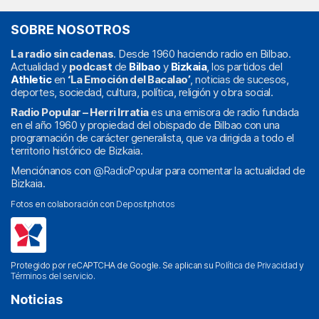
SOBRE NOSOTROS
La radio sin cadenas
. Desde 1960 haciendo radio en Bilbao.
Actualidad y
podcast
de
Bilbao
y
Bizkaia
, los partidos del
Athletic
en
‘La Emoción del Bacalao’
, noticias de sucesos,
deportes, sociedad, cultura, política, religión y obra social.
Radio Popular – Herri Irratia
es una emisora de radio fundada
en el año 1960 y propiedad del obispado de Bilbao con una
programación de carácter generalista, que va dirigida a todo el
territorio histórico de Bizkaia.
Menciónanos con
@RadioPopular
para comentar la actualidad de
Bizkaia.
Fotos en colaboración con
Depositphotos
Protegido por reCAPTCHA de Google. Se aplican su
Política de Privacidad
y
Términos del servicio
.
Noticias