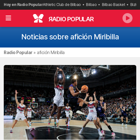
Saltar
Hoy en Radio Popular
Athletic Club de Bilbao
Bilbao
Bilbao Basket
Bizka
al
contenido
R
ADIO POPULAR
Noticias sobre afición Miribilla
Radio Popular
»
afición Miribilla