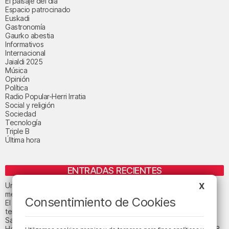
El paisaje del día
Espacio patrocinado
Euskadi
Gastronomía
Gaurko abestia
Informativos
Internacional
Jaialdi 2025
Música
Opinión
Política
Radio Popular-Herri Irratia
Social y religión
Sociedad
Tecnología
Triple B
Última hora
ENTRADAS RECIENTES
X
Un total de 124 centros de Infantil y Primaria de Euskadi realizarán
mejoras con una inversión de 19,3 millones
Consentimiento de Cookies
El tiempo este viernes en Bizkaia: subida notable de las
temperaturas máximas
San Juan de Gaztelugatxe cerrará el día del eclipse
Heridas dos personas en un accidente entre tres vehículos en la A8