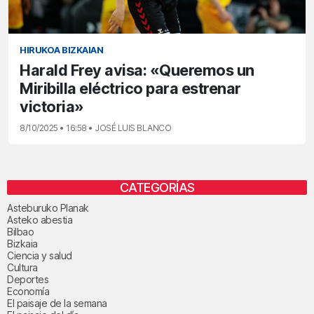
HIRUKOA BIZKAIAN
Harald Frey avisa: «Queremos un
Miribilla eléctrico para estrenar
victoria»
8/10/2025 • 16:58 • JOSÉ LUIS BLANCO
CATEGORÍAS
Asteburuko Planak
Asteko abestia
Bilbao
Bizkaia
Ciencia y salud
Cultura
Deportes
Economía
El paisaje de la semana