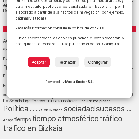
Utilizamos cookies propias y de terceros para fines analíticos y
en Muskiz
para mostrarle publicidad personalizada en base a un perfil
Recuperado el cuerpo sin vida de una mujer en la ría de Bilbao
elaborado a partir de sus hábitos de navegación (por ejemplo,
páginas visitadas).
Para más información consulte la
política de cookies
.
ETIQUETAS
Athletic Club de Bilbao
Puede aceptar todas las cookies pulsando el botón "Aceptar" o
Athletic Club
ACB
configurarlas o rechazar su uso pulsando el botón "Configurar".
baloncesto
BEC (Bilbao
ayuntamiento de Bilbao
Barakaldo
Basauri
Bilbao
Bizkaia
Bilbao Basket
Exhibition Center)
Aceptar
Rechazar
Configurar
cultura
Bizkaia y sus comarcas
Copa del Rey
Cáritas
Diócesis de Bilbao
el tiempo
Egunon Bizkaia
Deusto
Bizkaia
Enkarterri
Euskadi (País Vasco)
Powered by
Media Sector S.L.
Ernesto Valverde
Ertzaintza
fútbol
LaLiga
LaLiga
Gobierno vasco
juanma jubera
fiestas
euskera
música
EA Sports
Liga Endesa
noticias
Osakidetza
planes
Política
sociedad
sucesos
San Mamés
religión
Teatro
tráfico
tiempo atmosférico
tiempo
Arriaga
tráfico en Bizkaia