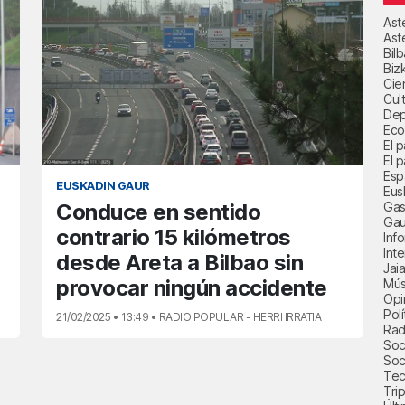
Ast
Ast
Bil
Biz
Cie
Cul
Dep
Eco
El 
El p
Esp
EUSKADIN GAUR
Eus
Gas
Conduce en sentido
Gau
contrario 15 kilómetros
Inf
Int
desde Areta a Bilbao sin
Jai
provocar ningún accidente
Mús
Opi
Polí
21/02/2025 • 13:49 • RADIO POPULAR - HERRI IRRATIA
Radi
Soci
Soc
Tec
Trip