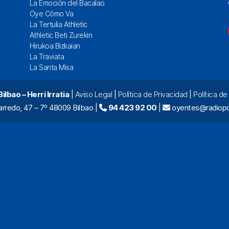
La Emoción del Bacalao
Oye Cómo Va
La Tertulia Athletic
Athletic Beti Zurekin
Hirukoa Bizkaian
La Traviata
La Santa Misa
lbao – Herri Irratia
|
Aviso Legal
|
Política de Privacidad
|
Política d
arredo, 47 – 7º 48009 Bilbao |
94 423 92 00
|
oyentes@radiopo