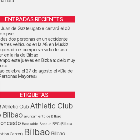
ima hora
ENTRADAS RECIENTES
 Juan de Gaztelugatxe cerrará el día
 eclipse
idas dos personas en un accidente
re tres vehículos en la A8 en Muskiz
uperado el cuerpo sin vida de una
r en la ría de Bilbao
tiempo este jueves en Bizkaia: cielo muy
oso
bao celebra el 27 de agosto el «Día de
 Personas Mayores»
ETIQUETAS
Athletic Club
Athletic Club
B
 Bilbao
ayuntamiento de Bilbao
loncesto
BEC (Bilbao
Barakaldo
Basauri
Bilbao
Bilbao
bition Center)