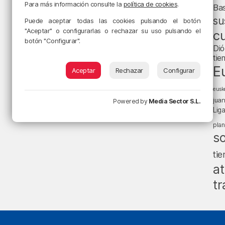
Para más información consulte la
política de cookies
.
Ba
su
Puede aceptar todas las cookies pulsando el botón
"Aceptar" o configurarlas o rechazar su uso pulsando el
cu
botón "Configurar".
Dió
tie
E
Aceptar
Rechazar
Configurar
eusk
jua
Powered by
Media Sector S.L.
Lig
pla
s
ti
at
tr