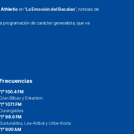
l
Athletic
en
‘La Emoción del Bacalao’
, noticias de
a programación de carácter generalista, que va
Frecuencias
100.4 FM
Gran Bilbao y Enkarterri
107.1 FM
Durangaldea
98.6 FM
Busturialdea, Lea-Artibai y Uribe-Kosta
900 AM