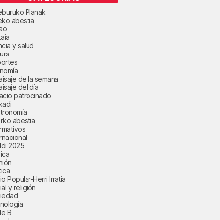
eburuko Planak
eko abestia
bao
kaia
ncia y salud
tura
ortes
nomía
paisaje de la semana
aisaje del día
acio patrocinado
kadi
tronomía
rko abestia
ormativos
ernacional
aldi 2025
ica
nión
tica
o Popular-Herri Irratia
al y religión
iedad
nología
le B