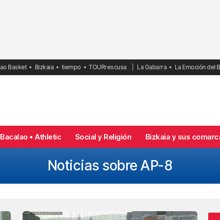
bao Basket
Bizkaia
tiempo
TOURrescusa
La Gabarra
La Emoción del 
Bacalao • Athletic
Social y Religión
Bizkaia y sus comarc
Noticias sobre AP-8