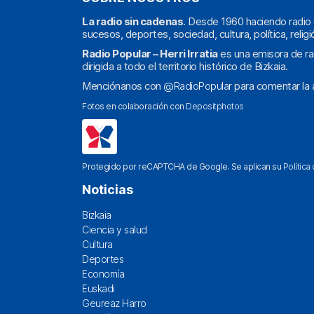
La radio sin cadenas
. Desde 1960 haciendo radio 
sucesos, deportes, sociedad, cultura, política, religi
Radio Popular – Herri Irratia
es una emisora de ra
dirigida a todo el territorio histórico de Bizkaia.
Menciónanos con
@RadioPopular
para comentar la a
Fotos en colaboración con
Depositphotos
Protegido por reCAPTCHA de Google. Se aplican su
Política
Noticias
Bizkaia
Ciencia y salud
Cultura
Deportes
Economía
Euskadi
Geureaz Harro