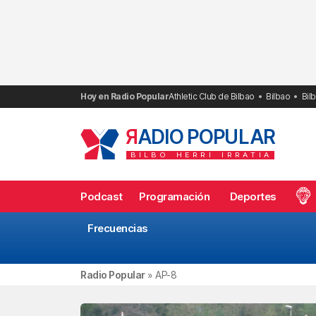
Saltar
al
contenido
Hoy en Radio Popular
Athletic Club de Bilbao
Bilbao
Bil
R
ADIO POPULAR
BILBO
HERRI
IRRATIA
Podcast
Programación
Deportes
Frecuencias
Radio Popular
»
AP-8