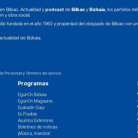
en Bilbao. Actualidad y
podcast
de
Bilbao
y
Bizkaia
, los partidos de
ón y obra social.
dio fundada en el año 1960 y propiedad del obispado de Bilbao con un
ctualidad de Bizkaia.
 de Privacidad
y
Términos del servicio
.
Programas
EgunOn Bizkaia
EgunOn Magazine
Euskadin Gaur
Es Posible
Asuntos Exteriores
Boletines de noticias
¡Música, maestra!