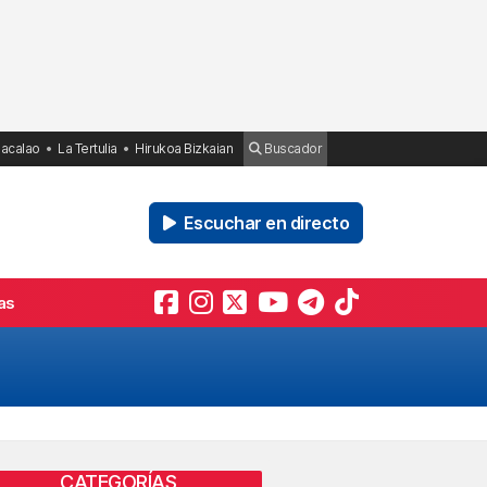
Bacalao
La Tertulia
Hirukoa Bizkaian
Buscador
Escuchar en directo
as
CATEGORÍAS