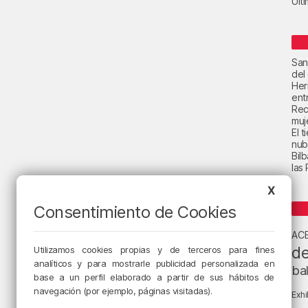
Últ
San
del
Her
ent
Rec
muje
El 
nub
Bil
las
X
Consentimiento de Cookies
AC
de
Utilizamos cookies propias y de terceros para fines
analíticos y para mostrarle publicidad personalizada en
ba
base a un perfil elaborado a partir de sus hábitos de
navegación (por ejemplo, páginas visitadas).
Exhi