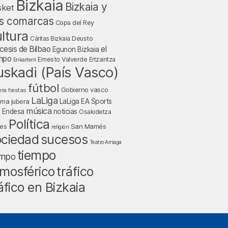
Bizkaia
Bizkaia y
sket
s comarcas
Copa del Rey
ltura
Deusto
Cáritas Bizkaia
cesis de Bilbao
el
Egunon Bizkaia
mpo
Ernesto Valverde
Ertzaintza
Enkarterri
uskadi (País Vasco)
fútbol
Gobierno vasco
fiestas
era
LaLiga
LaLiga EA Sports
nma jubera
música
a Endesa
noticias
Osakidetza
Política
San Mamés
nes
religión
ociedad
sucesos
Teatro Arriaga
tiempo
empo
tráfico
mosférico
áfico en Bizkaia