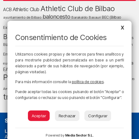
Athletic Club de Bilbao
Athletic Club
ACB
baloncesto
BEC (Bilbao
ayuntamiento de Bilbao
Barakaldo
Basauri
Bilbao
Bizkaia
Bilbao Basket
X
Exhibition Center)
cultura
Bizkaia y sus comarcas
Consentimiento de Cookies
Copa del Rey
Cáritas
Diócesis de Bilbao
el tiempo
Egunon Bizkaia
Deusto
Bizkaia
Enkarterri
Euskadi (País Vasco)
Ernesto Valverde
Utilizamos cookies propias y de terceros para fines analíticos y
Ertzaintza
fútbol
para mostrarle publicidad personalizada en base a un perfil
LaLiga
LaLiga
Gobierno vasco
juanma jubera
fiestas
euskera
elaborado a partir de sus hábitos de navegación (por ejemplo,
música
EA Sports
Liga Endesa
noticias
Osakidetza
planes
páginas visitadas).
Política
sociedad
sucesos
San Mamés
religión
Teatro
Para más información consulte la
política de cookies
.
tráfico
tiempo atmosférico
tiempo
Arriaga
Puede aceptar todas las cookies pulsando el botón "Aceptar" o
tráfico en Bizkaia
configurarlas o rechazar su uso pulsando el botón "Configurar".
Aceptar
Rechazar
Configurar
SOBRE NOSOTROS
La radio sin cadenas
. Desde 1960 haciendo radio en Bilbao.
Powered by
Media Sector S.L.
Actualidad y
podcast
de
Bilbao
y
Bizkaia
, los partidos del