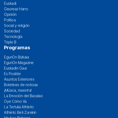
Euskadi
Geureaz Harro
Opinión
Política
Social y religión
Sociedad
Tecnología
Triple B
Programas
EgunOn Bizkaia
EgunOn Magazine
Euskadin Gaur
Es Posible
Asuntos Exteriores
Boletines de noticias
¡Música, maestra!
La Emoción del Bacalao
Oye Cómo Va
La Tertulia Athletic
Athletic Beti Zurekin
Hirukoa Bizkaian