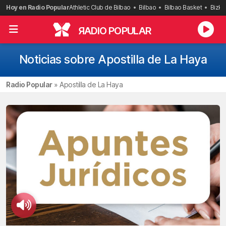
Saltar
Hoy en Radio Popular
Athletic Club de Bilbao
Bilbao
Bilbao Basket
Bizka
al
contenido
R
ADIO POPULAR
Noticias sobre Apostilla de La Haya
Radio Popular
»
Apostilla de La Haya