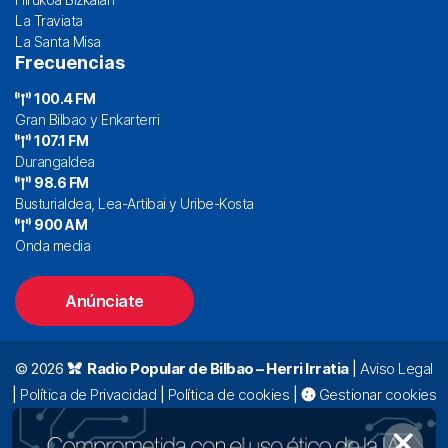
La Traviata
La Santa Misa
Frecuencias
100.4 FM
Gran Bilbao y Enkarterri
107.1 FM
Durangaldea
98.6 FM
Busturialdea, Lea-Artibai y Uribe-Kosta
900 AM
Onda media
Anúnciate
© 2026
Radio Popular de Bilbao – Herri Irratia
|
Aviso Legal
|
Política de Privacidad
|
Política de cookies
|
Gestionar cookies
Alda. Mazarredo, 47 – 7º 48009 Bilbao |
94 423 92 00
|
oyentes@radiopopular.com