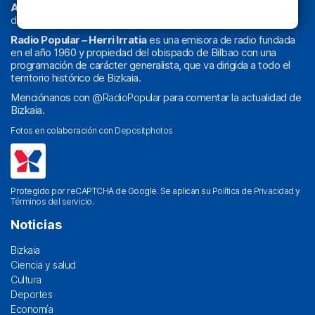
Athletic
en
‘La Emoción del Bacalao’
, noticias de sucesos,
deportes, sociedad, cultura, política, religión y obra social.
Radio Popular – Herri Irratia
es una emisora de radio fundada
en el año 1960 y propiedad del obispado de Bilbao con una
programación de carácter generalista, que va dirigida a todo el
territorio histórico de Bizkaia.
Menciónanos con
@RadioPopular
para comentar la actualidad de
Bizkaia.
Fotos en colaboración con
Depositphotos
Protegido por reCAPTCHA de Google. Se aplican su
Política de Privacidad
y
Términos del servicio
.
Noticias
Bizkaia
Ciencia y salud
Cultura
Deportes
Economía