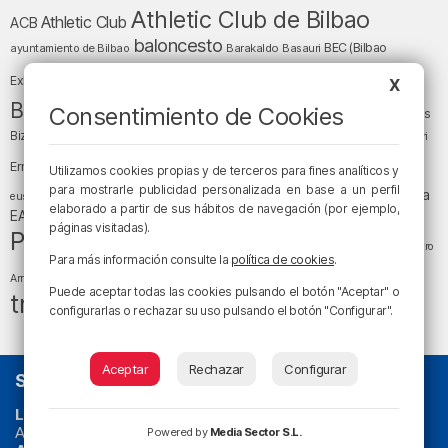
Athletic Club de Bilbao
Athletic Club
ACB
baloncesto
BEC (Bilbao
ayuntamiento de Bilbao
Barakaldo
Basauri
Bilbao
Bizkaia
Bilbao Basket
Exhibition Center)
X
cultura
Bizkaia y sus comarcas
Consentimiento de Cookies
Copa del Rey
Cáritas
Diócesis de Bilbao
el tiempo
Egunon Bizkaia
Deusto
Bizkaia
Enkarterri
Euskadi (País Vasco)
Ernesto Valverde
Ertzaintza
Utilizamos cookies propias y de terceros para fines analíticos y
fútbol
LaLiga
para mostrarle publicidad personalizada en base a un perfil
LaLiga
Gobierno vasco
juanma jubera
fiestas
euskera
elaborado a partir de sus hábitos de navegación (por ejemplo,
música
EA Sports
Liga Endesa
noticias
Osakidetza
planes
páginas visitadas).
Política
sociedad
sucesos
San Mamés
religión
Teatro
Para más información consulte la
política de cookies
.
tráfico
tiempo atmosférico
tiempo
Arriaga
Puede aceptar todas las cookies pulsando el botón "Aceptar" o
tráfico en Bizkaia
configurarlas o rechazar su uso pulsando el botón "Configurar".
Aceptar
Rechazar
Configurar
SOBRE NOSOTROS
La radio sin cadenas
. Desde 1960 haciendo radio en Bilbao.
Actualidad y
podcast
de
Bilbao
y
Bizkaia
, los partidos del
Powered by
Media Sector S.L.