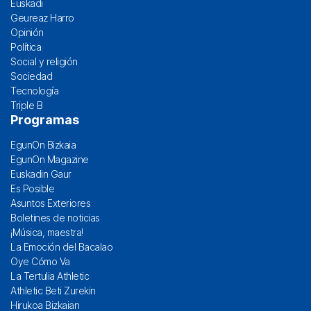
Euskadi
Geureaz Harro
Opinión
Política
Social y religión
Sociedad
Tecnología
Triple B
Programas
EgunOn Bizkaia
EgunOn Magazine
Euskadin Gaur
Es Posible
Asuntos Exteriores
Boletines de noticias
¡Música, maestra!
La Emoción del Bacalao
Oye Cómo Va
La Tertulia Athletic
Athletic Beti Zurekin
Hirukoa Bizkaian