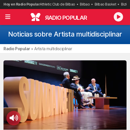
Saltar
Hoy en Radio Popular
Athletic Club de Bilbao
Bilbao
Bilbao Basket
Bizka
al
contenido
R
ADIO POPULAR
Noticias sobre Artista multidisciplinar
Radio Popular
»
Artista multidisciplinar