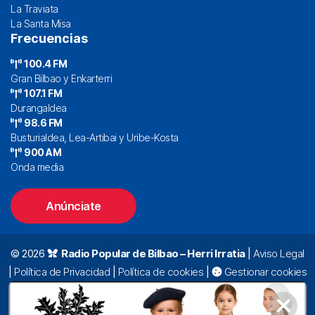
La Traviata
La Santa Misa
Frecuencias
100.4 FM
Gran Bilbao y Enkarterri
107.1 FM
Durangaldea
98.6 FM
Busturialdea, Lea-Artibai y Uribe-Kosta
900 AM
Onda media
Anúnciate
© 2026
Radio Popular de Bilbao – Herri Irratia
|
Aviso Legal
|
Política de Privacidad
|
Política de cookies
|
Gestionar cookies
Alda. Mazarredo, 47 – 7º 48009 Bilbao |
94 423 92 00
|
oyentes@radiopopular.com