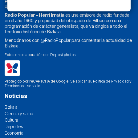
Athletic
en
‘La Emoción del Bacalao’
, noticias de sucesos,
deportes, sociedad, cultura, política, religión y obra social.
Radio Popular – Herri Irratia
es una emisora de radio fundada
en el año 1960 y propiedad del obispado de Bilbao con una
programación de carácter generalista, que va dirigida a todo el
territorio histórico de Bizkaia.
Menciónanos con
@RadioPopular
para comentar la actualidad de
Bizkaia.
Fotos en colaboración con
Depositphotos
Protegido por reCAPTCHA de Google. Se aplican su
Política de Privacidad
y
Términos del servicio
.
Noticias
Bizkaia
Ciencia y salud
Cultura
Deportes
Economía