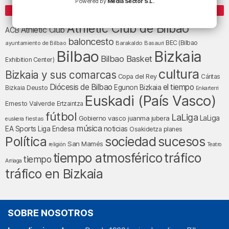
Powered by
Media Sector S.L.
ETIQUETAS
Athletic Club de Bilbao
Athletic Club
ACB
baloncesto
BEC (Bilbao
ayuntamiento de Bilbao
Barakaldo
Basauri
Bilbao
Bizkaia
Bilbao Basket
Exhibition Center)
cultura
Bizkaia y sus comarcas
Copa del Rey
Cáritas
Diócesis de Bilbao
el tiempo
Egunon Bizkaia
Deusto
Bizkaia
Enkarterri
Euskadi (País Vasco)
Ernesto Valverde
Ertzaintza
fútbol
LaLiga
LaLiga
Gobierno vasco
juanma jubera
fiestas
euskera
música
EA Sports
Liga Endesa
noticias
Osakidetza
planes
Política
sociedad
sucesos
San Mamés
religión
Teatro
tráfico
tiempo atmosférico
tiempo
Arriaga
tráfico en Bizkaia
SOBRE NOSOTROS