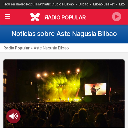
Saltar
Hoy en Radio Popular
Athletic Club de Bilbao
Bilbao
Bilbao Basket
Bizka
al
contenido
R
ADIO POPULAR
Noticias sobre Aste Nagusia Bilbao
Radio Popular
»
Aste Nagusia Bilbao