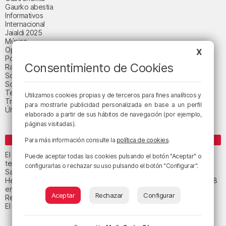
Gaurko abestia
Informativos
Internacional
Jaialdi 2025
Música
Opinión
X
Política
Consentimiento de Cookies
Radio Popular-Herri Irratia
Social y religión
Sociedad
Tecnología
Utilizamos cookies propias y de terceros para fines analíticos y
Triple B
para mostrarle publicidad personalizada en base a un perfil
Última hora
elaborado a partir de sus hábitos de navegación (por ejemplo,
páginas visitadas).
ENTRADAS RECIENTES
Para más información consulte la
política de cookies
.
El tiempo este viernes en Bizkaia: subida notable de las
Puede aceptar todas las cookies pulsando el botón "Aceptar" o
temperaturas máximas
configurarlas o rechazar su uso pulsando el botón "Configurar".
San Juan de Gaztelugatxe cerrará el día del eclipse
Heridas dos personas en un accidente entre tres vehículos en la A8
en Muskiz
Aceptar
Rechazar
Configurar
Recuperado el cuerpo sin vida de una mujer en la ría de Bilbao
El tiempo este jueves en Bizkaia: cielo muy nuboso