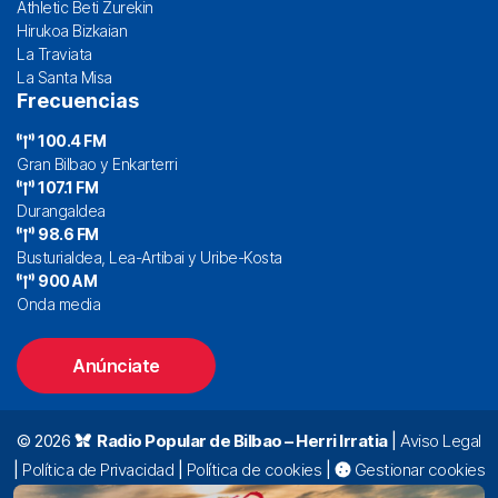
Athletic Beti Zurekin
Hirukoa Bizkaian
La Traviata
La Santa Misa
Frecuencias
100.4 FM
Gran Bilbao y Enkarterri
107.1 FM
Durangaldea
98.6 FM
Busturialdea, Lea-Artibai y Uribe-Kosta
900 AM
Onda media
Anúnciate
© 2026
Radio Popular de Bilbao – Herri Irratia
|
Aviso Legal
|
Política de Privacidad
|
Política de cookies
|
Gestionar cookies