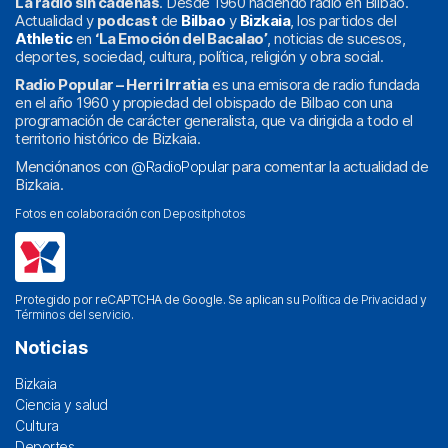
La radio sin cadenas
. Desde 1960 haciendo radio en Bilbao.
Actualidad y
podcast
de
Bilbao
y
Bizkaia
, los partidos del
Athletic
en
‘La Emoción del Bacalao’
, noticias de sucesos,
deportes, sociedad, cultura, política, religión y obra social.
Radio Popular – Herri Irratia
es una emisora de radio fundada
en el año 1960 y propiedad del obispado de Bilbao con una
programación de carácter generalista, que va dirigida a todo el
territorio histórico de Bizkaia.
Menciónanos con
@RadioPopular
para comentar la actualidad de
Bizkaia.
Fotos en colaboración con
Depositphotos
Protegido por reCAPTCHA de Google. Se aplican su
Política de Privacidad
y
Términos del servicio
.
Noticias
Bizkaia
Ciencia y salud
Cultura
Deportes