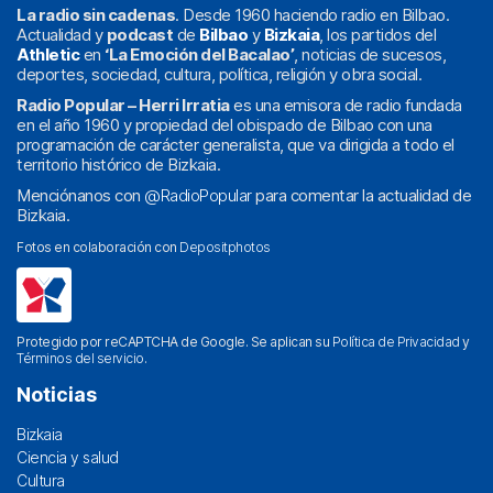
La radio sin cadenas
. Desde 1960 haciendo radio en Bilbao.
Actualidad y
podcast
de
Bilbao
y
Bizkaia
, los partidos del
Athletic
en
‘La Emoción del Bacalao’
, noticias de sucesos,
deportes, sociedad, cultura, política, religión y obra social.
Radio Popular – Herri Irratia
es una emisora de radio fundada
en el año 1960 y propiedad del obispado de Bilbao con una
programación de carácter generalista, que va dirigida a todo el
territorio histórico de Bizkaia.
Menciónanos con
@RadioPopular
para comentar la actualidad de
Bizkaia.
Fotos en colaboración con
Depositphotos
Protegido por reCAPTCHA de Google. Se aplican su
Política de Privacidad
y
Términos del servicio
.
Noticias
Bizkaia
Ciencia y salud
Cultura