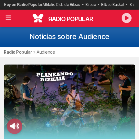
Saltar
Hoy en Radio Popular
Athletic Club de Bilbao
Bilbao
Bilbao Basket
Bizka
al
contenido
R
ADIO POPULAR
Noticias sobre Audience
Radio Popular
»
Audience