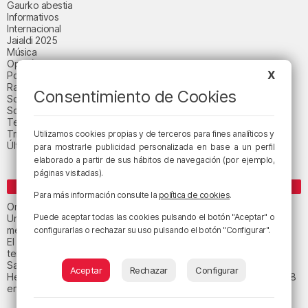
Gaurko abestia
Informativos
Internacional
Jaialdi 2025
Música
Opinión
X
Política
Radio Popular-Herri Irratia
Consentimiento de Cookies
Social y religión
Sociedad
Tecnología
Triple B
Utilizamos cookies propias y de terceros para fines analíticos y
Última hora
para mostrarle publicidad personalizada en base a un perfil
elaborado a partir de sus hábitos de navegación (por ejemplo,
páginas visitadas).
ENTRADAS RECIENTES
Para más información consulte la
política de cookies
.
Orio calma la tormenta
Puede aceptar todas las cookies pulsando el botón "Aceptar" o
Un total de 124 centros de Infantil y Primaria de Euskadi realizarán
mejoras con una inversión de 19,3 millones
configurarlas o rechazar su uso pulsando el botón "Configurar".
El tiempo este viernes en Bizkaia: subida notable de las
temperaturas máximas
San Juan de Gaztelugatxe cerrará el día del eclipse
Aceptar
Rechazar
Configurar
Heridas dos personas en un accidente entre tres vehículos en la A8
en Muskiz