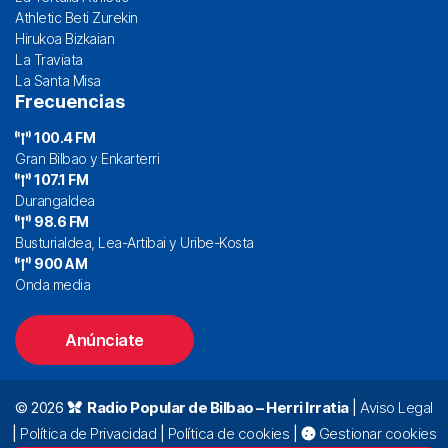
Athletic Beti Zurekin
Hirukoa Bizkaian
La Traviata
La Santa Misa
Frecuencias
100.4 FM
Gran Bilbao y Enkarterri
107.1 FM
Durangaldea
98.6 FM
Busturialdea, Lea-Artibai y Uribe-Kosta
900 AM
Onda media
Anúnciate
© 2026
Radio Popular de Bilbao – Herri Irratia
|
Aviso Legal
|
Política de Privacidad
|
Política de cookies
|
Gestionar cookies