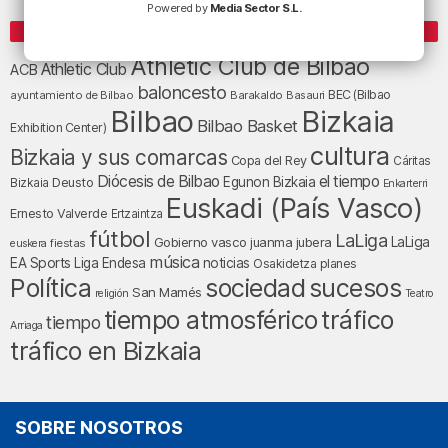
Powered by
Media Sector S.L.
ETIQUETAS
Athletic Club de Bilbao
Athletic Club
ACB
baloncesto
BEC (Bilbao
ayuntamiento de Bilbao
Barakaldo
Basauri
Bilbao
Bizkaia
Bilbao Basket
Exhibition Center)
cultura
Bizkaia y sus comarcas
Copa del Rey
Cáritas
Diócesis de Bilbao
el tiempo
Egunon Bizkaia
Deusto
Bizkaia
Enkarterri
Euskadi (País Vasco)
Ernesto Valverde
Ertzaintza
fútbol
LaLiga
LaLiga
Gobierno vasco
juanma jubera
fiestas
euskera
música
EA Sports
Liga Endesa
noticias
Osakidetza
planes
Política
sociedad
sucesos
San Mamés
religión
Teatro
tráfico
tiempo atmosférico
tiempo
Arriaga
tráfico en Bizkaia
SOBRE NOSOTROS