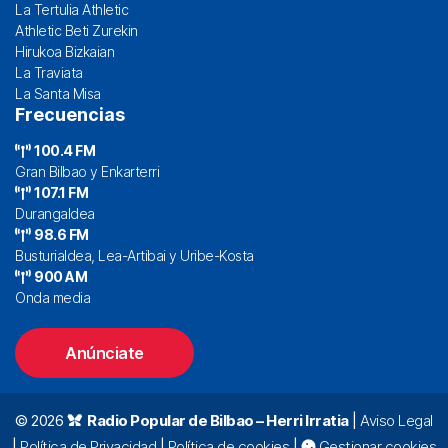
La Tertulia Athletic
Athletic Beti Zurekin
Hirukoa Bizkaian
La Traviata
La Santa Misa
Frecuencias
100.4 FM
Gran Bilbao y Enkarterri
107.1 FM
Durangaldea
98.6 FM
Busturialdea, Lea-Artibai y Uribe-Kosta
900 AM
Onda media
Anúnciate
© 2026
Radio Popular de Bilbao – Herri Irratia
|
Aviso Legal
|
Política de Privacidad
|
Política de cookies
|
Gestionar cookies