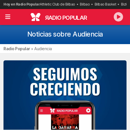
Saltar
Hoy en Radio Popular
Athletic Club de Bilbao
Bilbao
Bilbao Basket
Bizka
al
contenido
R
ADIO POPULAR
Noticias sobre Audiencia
Radio Popular
»
Audiencia