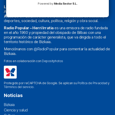
Powered by
Media Sector S.L.
La radio sin cadenas
. Desde 1960 haciendo radio en Bilbao.
Actualidad y
podcast
de
Bilbao
y
Bizkaia
, los partidos del
Athletic
en
‘La Emoción del Bacalao’
, noticias de sucesos,
deportes, sociedad, cultura, política, religión y obra social.
Radio Popular – Herri Irratia
es una emisora de radio fundada
en el año 1960 y propiedad del obispado de Bilbao con una
programación de carácter generalista, que va dirigida a todo el
territorio histórico de Bizkaia.
Menciónanos con
@RadioPopular
para comentar la actualidad de
Bizkaia.
Fotos en colaboración con
Depositphotos
Protegido por reCAPTCHA de Google. Se aplican su
Política de Privacidad
y
Términos del servicio
.
Noticias
Bizkaia
Ciencia y salud