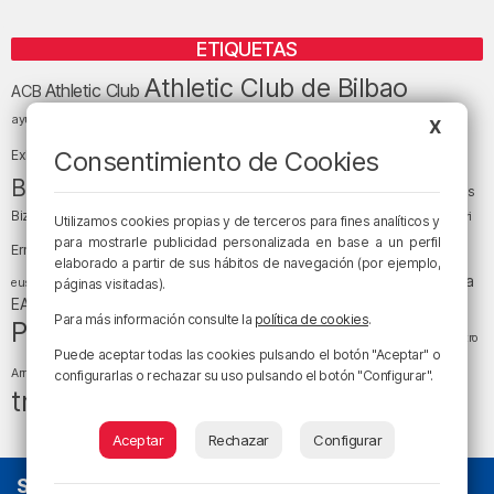
ETIQUETAS
Athletic Club de Bilbao
Athletic Club
ACB
baloncesto
BEC (Bilbao
ayuntamiento de Bilbao
Barakaldo
Basauri
X
Bilbao
Bizkaia
Bilbao Basket
Consentimiento de Cookies
Exhibition Center)
cultura
Bizkaia y sus comarcas
Copa del Rey
Cáritas
Diócesis de Bilbao
el tiempo
Egunon Bizkaia
Deusto
Bizkaia
Enkarterri
Utilizamos cookies propias y de terceros para fines analíticos y
Euskadi (País Vasco)
para mostrarle publicidad personalizada en base a un perfil
Ernesto Valverde
Ertzaintza
elaborado a partir de sus hábitos de navegación (por ejemplo,
fútbol
LaLiga
LaLiga
Gobierno vasco
juanma jubera
fiestas
euskera
páginas visitadas).
música
EA Sports
Liga Endesa
noticias
Osakidetza
planes
Para más información consulte la
política de cookies
.
Política
sociedad
sucesos
San Mamés
religión
Teatro
Puede aceptar todas las cookies pulsando el botón "Aceptar" o
tráfico
tiempo atmosférico
tiempo
Arriaga
configurarlas o rechazar su uso pulsando el botón "Configurar".
tráfico en Bizkaia
Aceptar
Rechazar
Configurar
SOBRE NOSOTROS