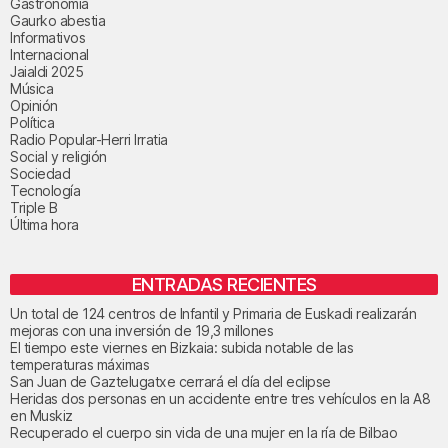
Gastronomía
Gaurko abestia
Informativos
Internacional
Jaialdi 2025
Música
Opinión
Política
Radio Popular-Herri Irratia
Social y religión
Sociedad
Tecnología
Triple B
Última hora
ENTRADAS RECIENTES
Un total de 124 centros de Infantil y Primaria de Euskadi realizarán
mejoras con una inversión de 19,3 millones
El tiempo este viernes en Bizkaia: subida notable de las
temperaturas máximas
San Juan de Gaztelugatxe cerrará el día del eclipse
Heridas dos personas en un accidente entre tres vehículos en la A8
en Muskiz
Recuperado el cuerpo sin vida de una mujer en la ría de Bilbao