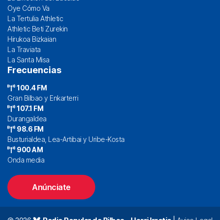
Oye Cómo Va
La Tertulia Athletic
Athletic Beti Zurekin
Hirukoa Bizkaian
La Traviata
La Santa Misa
Frecuencias
100.4 FM
Gran Bilbao y Enkarterri
107.1 FM
Durangaldea
98.6 FM
Busturialdea, Lea-Artibai y Uribe-Kosta
900 AM
Onda media
Anúnciate