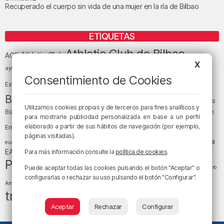
Recuperado el cuerpo sin vida de una mujer en la ría de Bilbao
ETIQUETAS
Athletic Club de Bilbao
Athletic Club
ACB
X
baloncesto
BEC (Bilbao
ayuntamiento de Bilbao
Barakaldo
Basauri
Bilbao
Bizkaia
Consentimiento de Cookies
Bilbao Basket
Exhibition Center)
cultura
Bizkaia y sus comarcas
Copa del Rey
Cáritas
Utilizamos cookies propias y de terceros para fines analíticos y
Diócesis de Bilbao
el tiempo
Egunon Bizkaia
Deusto
Bizkaia
Enkarterri
para mostrarle publicidad personalizada en base a un perfil
Euskadi (País Vasco)
elaborado a partir de sus hábitos de navegación (por ejemplo,
Ernesto Valverde
Ertzaintza
páginas visitadas).
fútbol
LaLiga
LaLiga
Gobierno vasco
juanma jubera
fiestas
euskera
música
EA Sports
Liga Endesa
noticias
Para más información consulte la
política de cookies
.
Osakidetza
planes
Política
sociedad
sucesos
San Mamés
religión
Teatro
Puede aceptar todas las cookies pulsando el botón "Aceptar" o
tráfico
tiempo atmosférico
configurarlas o rechazar su uso pulsando el botón "Configurar".
tiempo
Arriaga
tráfico en Bizkaia
Aceptar
Rechazar
Configurar