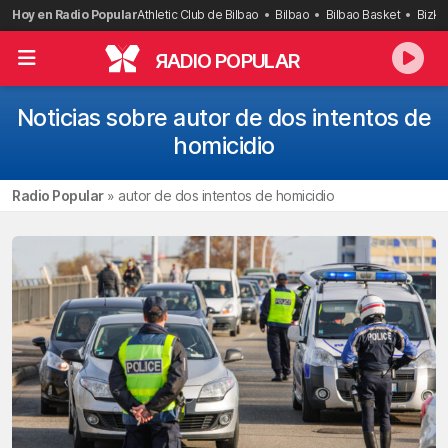
Saltar
Hoy en Radio Popular
Athletic Club de Bilbao
Bilbao
Bilbao Basket
Bizka
al
contenido
R
ADIO POPULAR
Noticias sobre autor de dos intentos de
homicidio
Radio Popular
»
autor de dos intentos de homicidio