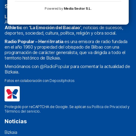
SOBRE NOSOTROS
Powered by
Media Sector S.L.
La radio sin cadenas
. Desde 1960 haciendo radio en Bilbao.
Actualidad y
podcast
de
Bilbao
y
Bizkaia
, los partidos del
Athletic
en
‘La Emoción del Bacalao’
, noticias de sucesos,
deportes, sociedad, cultura, política, religión y obra social.
Radio Popular – Herri Irratia
es una emisora de radio fundada
en el año 1960 y propiedad del obispado de Bilbao con una
programación de carácter generalista, que va dirigida a todo el
territorio histórico de Bizkaia.
Menciónanos con
@RadioPopular
para comentar la actualidad de
Bizkaia.
Fotos en colaboración con
Depositphotos
Protegido por reCAPTCHA de Google. Se aplican su
Política de Privacidad
y
Términos del servicio
.
Noticias
Bizkaia