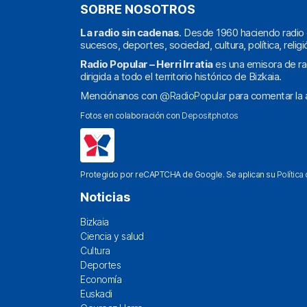
SOBRE NOSOTROS
La radio sin cadenas
. Desde 1960 haciendo radio 
sucesos, deportes, sociedad, cultura, política, religi
Radio Popular – Herri Irratia
es una emisora de ra
dirigida a todo el territorio histórico de Bizkaia.
Menciónanos con
@RadioPopular
para comentar la a
Fotos en colaboración con
Depositphotos
Protegido por reCAPTCHA de Google. Se aplican su
Política
Noticias
Bizkaia
Ciencia y salud
Cultura
Deportes
Economía
Euskadi