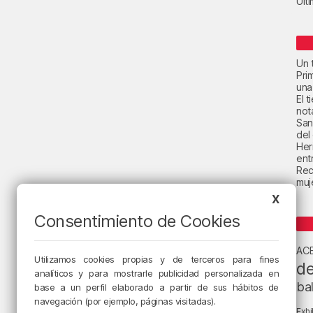
Últ
Un t
Pri
una
El 
not
San
del
Her
ent
Rec
muje
X
Consentimiento de Cookies
AC
Utilizamos cookies propias y de terceros para fines
de
analíticos y para mostrarle publicidad personalizada en
ba
base a un perfil elaborado a partir de sus hábitos de
navegación (por ejemplo, páginas visitadas).
Exhi