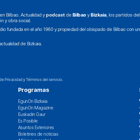
en Bilbao. Actualidad y
podcast
de
Bilbao
y
Bizkaia
, los partidos de
ón y obra social.
dio fundada en el año 1960 y propiedad del obispado de Bilbao con un
ctualidad de Bizkaia.
 de Privacidad
y
Términos del servicio
.
Programas
EgunOn Bizkaia
EgunOn Magazine
Euskadin Gaur
Es Posible
Asuntos Exteriores
Boletines de noticias