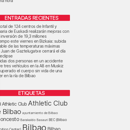
ima hora
ENTRADAS RECIENTES
otal de 124 centros de Infantil y
maria de Euskadi realizarán mejoras con
 inversión de 19,3 millones
tiempo este viernes en Bizkaia: subida
able de las temperaturas máximas
 Juan de Gaztelugatxe cerrará el día
 eclipse
idas dos personas en un accidente
re tres vehículos en la A8 en Muskiz
uperado el cuerpo sin vida de una
r en la ría de Bilbao
ETIQUETAS
Athletic Club
Athletic Club
B
 Bilbao
ayuntamiento de Bilbao
loncesto
BEC (Bilbao
Barakaldo
Basauri
Bilbao
Bilbao
bition Center)