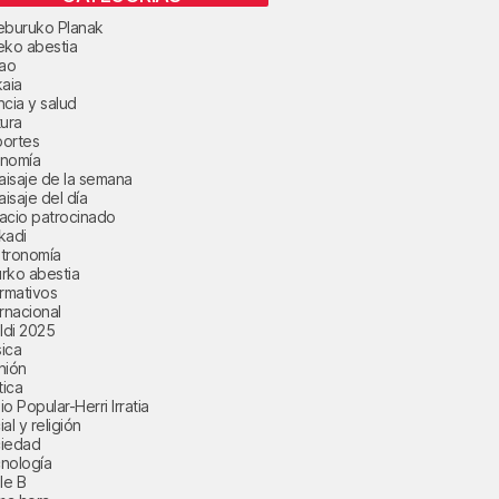
eburuko Planak
eko abestia
bao
kaia
ncia y salud
tura
ortes
nomía
paisaje de la semana
aisaje del día
acio patrocinado
kadi
tronomía
rko abestia
ormativos
ernacional
aldi 2025
ica
nión
tica
o Popular-Herri Irratia
al y religión
iedad
nología
le B