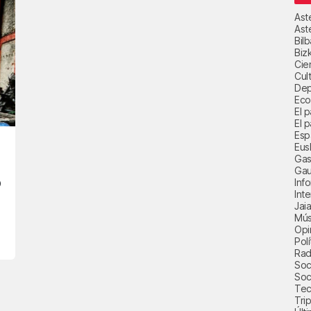
Ast
Ast
Bil
Biz
Cie
Cul
Dep
Eco
El 
El p
Esp
Eus
Gas
Gau
o
Inf
Int
Jai
Mús
Opi
Polí
Radi
Soci
Soc
Tec
Trip