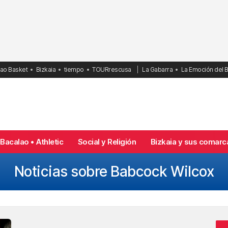
bao Basket
Bizkaia
tiempo
TOURrescusa
La Gabarra
La Emoción del 
Bacalao • Athletic
Social y Religión
Bizkaia y sus comarc
Noticias sobre Babcock Wilcox