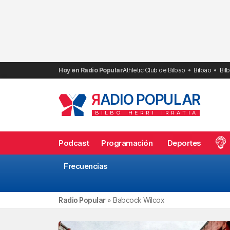
Saltar
al
contenido
Hoy en Radio Popular
Athletic Club de Bilbao
Bilbao
Bil
R
ADIO POPULAR
BILBO
HERRI
IRRATIA
Podcast
Programación
Deportes
Frecuencias
Radio Popular
»
Babcock Wilcox