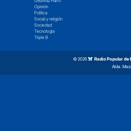
Geureaz Harro
Opinión
Política
Social y religión
Sociedad
Tecnología
Triple B
© 2026
Radio Popular de Bi
Alda. Maz