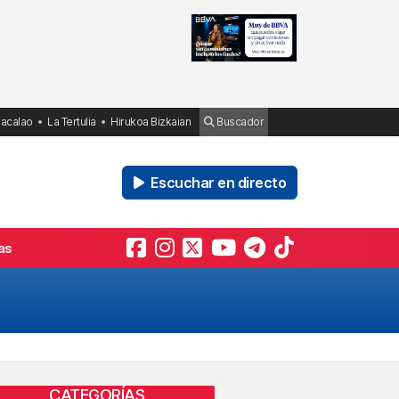
Bacalao
La Tertulia
Hirukoa Bizkaian
Buscador
Escuchar en directo
as
CATEGORÍAS