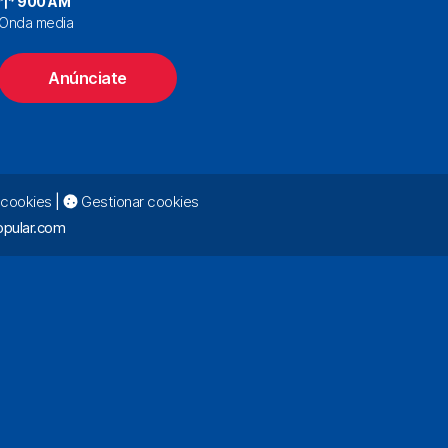
900 AM
Onda media
Anúnciate
e cookies
|
Gestionar cookies
pular.com