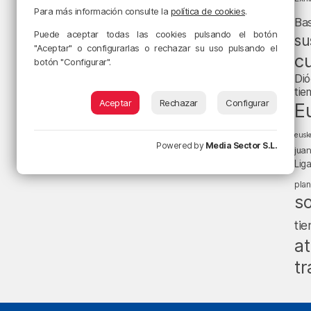
Para más información consulte la
política de cookies
.
Ba
Puede aceptar todas las cookies pulsando el botón
su
"Aceptar" o configurarlas o rechazar su uso pulsando el
cu
botón "Configurar".
Dió
tie
Aceptar
Rechazar
Configurar
E
eusk
Powered by
Media Sector S.L.
jua
Lig
pla
s
ti
at
tr