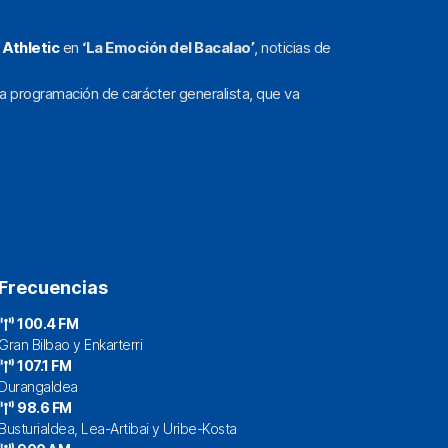
l
Athletic
en
‘La Emoción del Bacalao’
, noticias de
a programación de carácter generalista, que va
Frecuencias
100.4 FM
Gran Bilbao y Enkarterri
107.1 FM
Durangaldea
98.6 FM
Busturialdea, Lea-Artibai y Uribe-Kosta