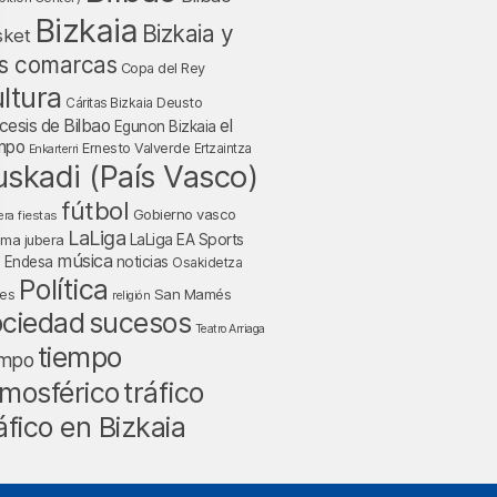
Bizkaia
Bizkaia y
sket
s comarcas
Copa del Rey
ltura
Deusto
Cáritas Bizkaia
cesis de Bilbao
el
Egunon Bizkaia
mpo
Ernesto Valverde
Ertzaintza
Enkarterri
uskadi (País Vasco)
fútbol
Gobierno vasco
fiestas
era
LaLiga
LaLiga EA Sports
nma jubera
música
a Endesa
noticias
Osakidetza
Política
San Mamés
nes
religión
ociedad
sucesos
Teatro Arriaga
tiempo
empo
tráfico
mosférico
áfico en Bizkaia