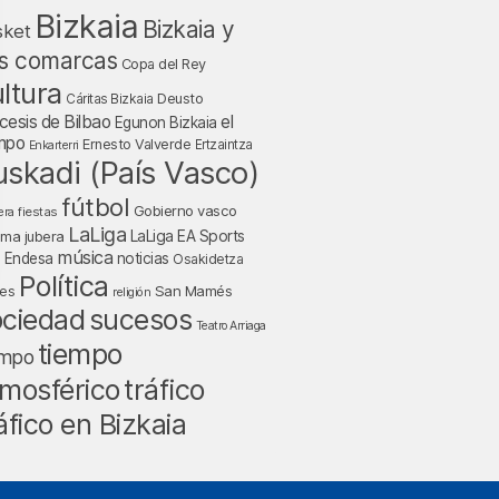
Bizkaia
Bizkaia y
sket
s comarcas
Copa del Rey
ltura
Deusto
Cáritas Bizkaia
cesis de Bilbao
el
Egunon Bizkaia
mpo
Ernesto Valverde
Ertzaintza
Enkarterri
uskadi (País Vasco)
fútbol
Gobierno vasco
fiestas
era
LaLiga
LaLiga EA Sports
nma jubera
música
a Endesa
noticias
Osakidetza
Política
San Mamés
nes
religión
ociedad
sucesos
Teatro Arriaga
tiempo
empo
tráfico
mosférico
áfico en Bizkaia