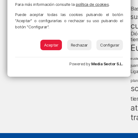
Para más información consulte la
política de cookies
.
Ba
Puede aceptar todas las cookies pulsando el botón
su
"Aceptar" o configurarlas o rechazar su uso pulsando el
cu
botón "Configurar".
Dió
tie
Aceptar
Rechazar
Configurar
E
eusk
Powered by
Media Sector S.L.
jua
Lig
pla
s
ti
at
tr