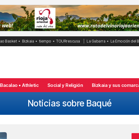
bao Basket
Bizkaia
tiempo
TOURrescusa
La Gabarra
La Emoción del 
Bacalao • Athletic
Social y Religión
Bizkaia y sus comarc
Noticias sobre Baqué