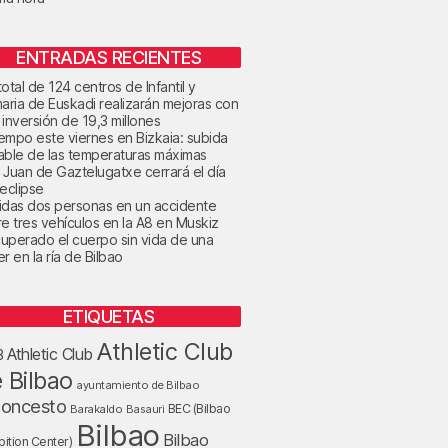
ENTRADAS RECIENTES
otal de 124 centros de Infantil y
maria de Euskadi realizarán mejoras con
 inversión de 19,3 millones
tiempo este viernes en Bizkaia: subida
able de las temperaturas máximas
 Juan de Gaztelugatxe cerrará el día
 eclipse
idas dos personas en un accidente
re tres vehículos en la A8 en Muskiz
uperado el cuerpo sin vida de una
r en la ría de Bilbao
ETIQUETAS
Athletic Club
Athletic Club
B
 Bilbao
ayuntamiento de Bilbao
loncesto
BEC (Bilbao
Barakaldo
Basauri
Bilbao
Bilbao
bition Center)