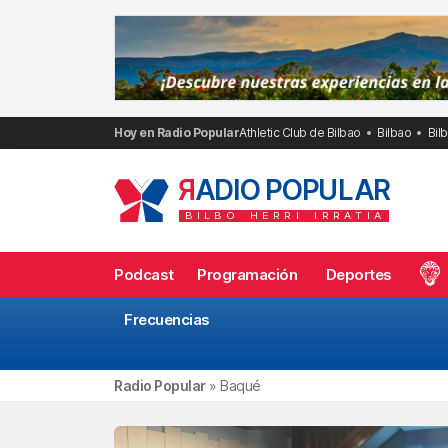
Saltar
al
contenido
Hoy en Radio Popular
Athletic Club de Bilbao
Bilbao
Bil
R
ADIO POPULAR
BILBO
HERRI
IRRATIA
Podcast
Programación
Deportes
Frecuencias
Radio Popular
»
Baqué