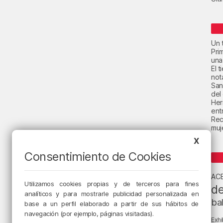
Un t
Pri
una
El 
not
San
del
Her
ent
Rec
muje
X
Consentimiento de Cookies
AC
Utilizamos cookies propias y de terceros para fines
de
analíticos y para mostrarle publicidad personalizada en
ba
base a un perfil elaborado a partir de sus hábitos de
navegación (por ejemplo, páginas visitadas).
Exhi