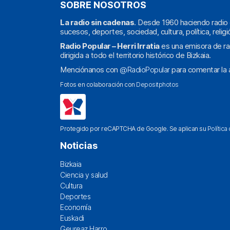
SOBRE NOSOTROS
La radio sin cadenas
. Desde 1960 haciendo radio 
sucesos, deportes, sociedad, cultura, política, religi
Radio Popular – Herri Irratia
es una emisora de ra
dirigida a todo el territorio histórico de Bizkaia.
Menciónanos con
@RadioPopular
para comentar la a
Fotos en colaboración con
Depositphotos
Protegido por reCAPTCHA de Google. Se aplican su
Política
Noticias
Bizkaia
Ciencia y salud
Cultura
Deportes
Economía
Euskadi
Geureaz Harro