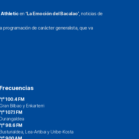
l
Athletic
en
‘La Emoción del Bacalao’
, noticias de
a programación de carácter generalista, que va
Frecuencias
100.4 FM
Gran Bilbao y Enkarterri
107.1 FM
Durangaldea
98.6 FM
Busturialdea, Lea-Artibai y Uribe-Kosta
900 AM