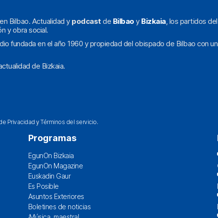
en Bilbao. Actualidad y
podcast
de
Bilbao
y
Bizkaia
, los partidos de
ón y obra social.
dio fundada en el año 1960 y propiedad del obispado de Bilbao con un
ctualidad de Bizkaia.
 de Privacidad
y
Términos del servicio
.
Programas
EgunOn Bizkaia
EgunOn Magazine
Euskadin Gaur
Es Posible
Asuntos Exteriores
Boletines de noticias
¡Música, maestra!