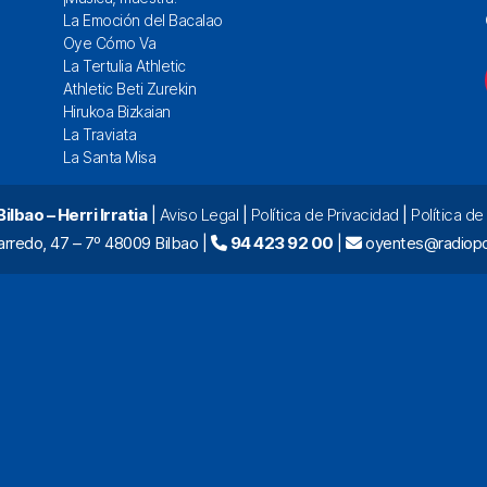
La Emoción del Bacalao
Oye Cómo Va
La Tertulia Athletic
Athletic Beti Zurekin
Hirukoa Bizkaian
La Traviata
La Santa Misa
lbao – Herri Irratia
|
Aviso Legal
|
Política de Privacidad
|
Política d
arredo, 47 – 7º 48009 Bilbao |
94 423 92 00
|
oyentes@radiopo