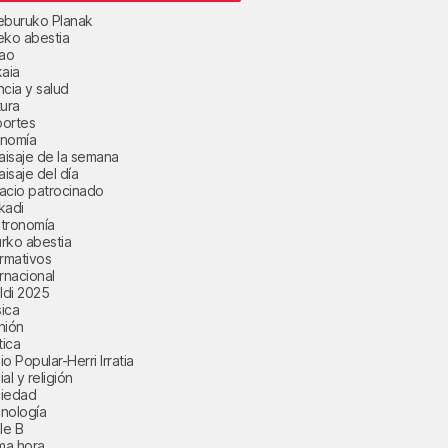
eburuko Planak
eko abestia
bao
kaia
ncia y salud
tura
ortes
nomía
paisaje de la semana
aisaje del día
acio patrocinado
kadi
tronomía
rko abestia
ormativos
ernacional
aldi 2025
ica
nión
tica
o Popular-Herri Irratia
al y religión
iedad
nología
le B
ima hora