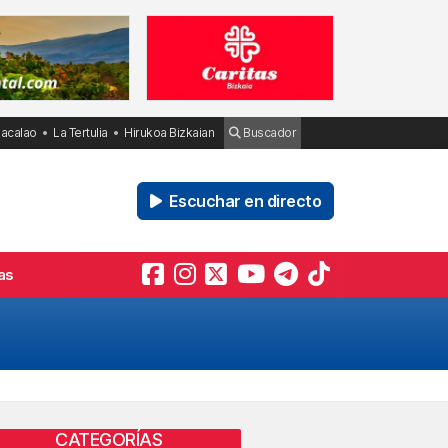
Bacalao
La Tertulia
Hirukoa Bizkaian
Buscador
Escuchar en directo
as
CATEGORÍAS