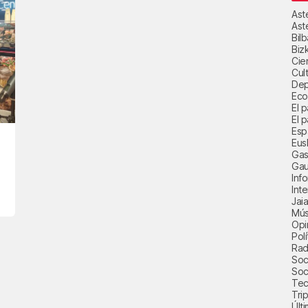
Ast
Ast
Bil
Biz
Cie
Cul
Dep
Eco
El 
El p
Esp
Eus
Gas
Gau
Inf
Int
Jai
Mús
Opi
Polí
Radi
Soci
Soc
Tec
Trip
Últ