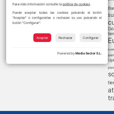
Para más información consulte la
política de cookies
.
Ba
Puede aceptar todas las cookies pulsando el botón
su
"Aceptar" o configurarlas o rechazar su uso pulsando el
cu
botón "Configurar".
Dió
tie
Aceptar
Rechazar
Configurar
E
eusk
Powered by
Media Sector S.L.
jua
Lig
pla
s
ti
at
tr