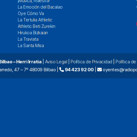
¡Música, maestra!
La Emoción del Bacalao
Oye Cómo Va
La Tertulia Athletic
Athletic Beti Zurekin
Hirukoa Bizkaian
La Traviata
La Santa Misa
lbao – Herri Irratia
|
Aviso Legal
|
Política de Privacidad
|
Política d
arredo, 47 – 7º 48009 Bilbao |
94 423 92 00
|
oyentes@radiopo