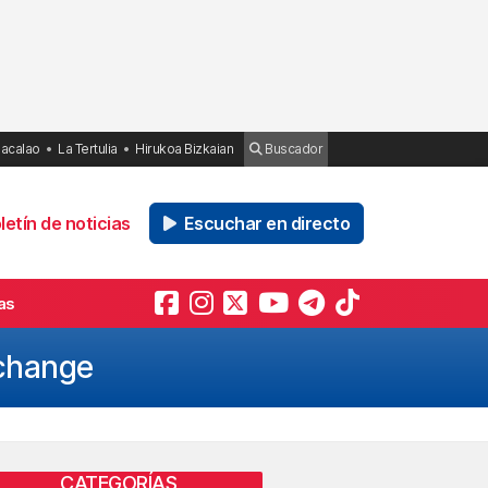
Bacalao
La Tertulia
Hirukoa Bizkaian
Buscador
etín de noticias
Escuchar en directo
as
 change
CATEGORÍAS