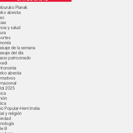
eburuko Planak
eko abestia
bao
kaia
ncia y salud
tura
ortes
nomía
paisaje de la semana
aisaje del día
acio patrocinado
kadi
tronomía
rko abestia
ormativos
ernacional
aldi 2025
ica
nión
tica
o Popular-Herri Irratia
al y religión
iedad
nología
le B