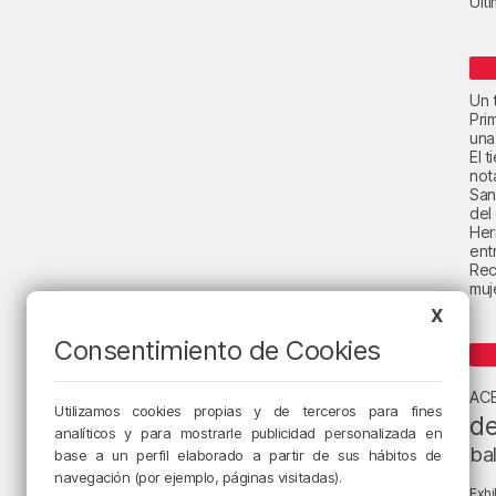
Últ
Un t
Pri
una
El 
not
San
del
Her
ent
Rec
muje
X
Consentimiento de Cookies
AC
Utilizamos cookies propias y de terceros para fines
de
analíticos y para mostrarle publicidad personalizada en
ba
base a un perfil elaborado a partir de sus hábitos de
navegación (por ejemplo, páginas visitadas).
Exhi