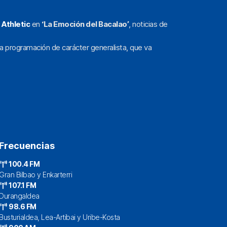
l
Athletic
en
‘La Emoción del Bacalao’
, noticias de
a programación de carácter generalista, que va
Frecuencias
100.4 FM
Gran Bilbao y Enkarterri
107.1 FM
Durangaldea
98.6 FM
Busturialdea, Lea-Artibai y Uribe-Kosta