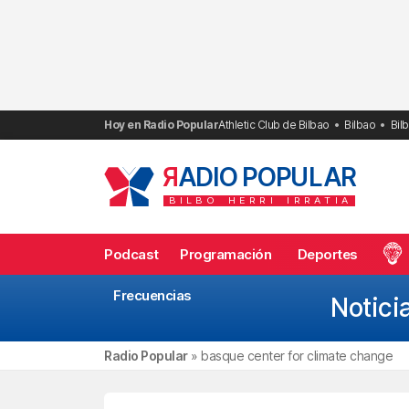
Saltar
al
contenido
Hoy en Radio Popular
Athletic Club de Bilbao
Bilbao
Bil
R
ADIO POPULAR
BILBO
HERRI
IRRATIA
Podcast
Programación
Deportes
Frecuencias
Notici
Radio Popular
»
basque center for climate change