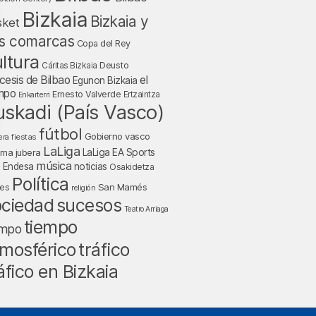
Bizkaia
Bizkaia y
sket
s comarcas
Copa del Rey
ltura
Deusto
Cáritas Bizkaia
cesis de Bilbao
el
Egunon Bizkaia
mpo
Ernesto Valverde
Ertzaintza
Enkarterri
uskadi (País Vasco)
fútbol
Gobierno vasco
fiestas
era
LaLiga
LaLiga EA Sports
nma jubera
música
a Endesa
noticias
Osakidetza
Política
San Mamés
nes
religión
ociedad
sucesos
Teatro Arriaga
tiempo
empo
tráfico
mosférico
áfico en Bizkaia