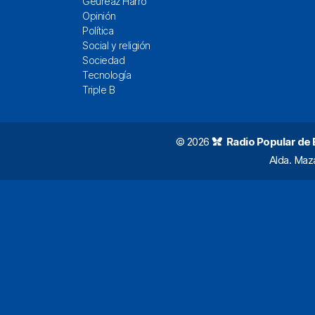
Geureaz Harro
Opinión
Política
Social y religión
Sociedad
Tecnología
Triple B
© 2026
Radio Popular de Bi
Alda. Maz