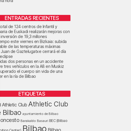
ima hora
ENTRADAS RECIENTES
otal de 124 centros de Infantil y
maria de Euskadi realizarán mejoras con
 inversión de 19,3 millones
tiempo este viernes en Bizkaia: subida
able de las temperaturas máximas
 Juan de Gaztelugatxe cerrará el día
 eclipse
idas dos personas en un accidente
re tres vehículos en la A8 en Muskiz
uperado el cuerpo sin vida de una
r en la ría de Bilbao
ETIQUETAS
Athletic Club
Athletic Club
B
 Bilbao
ayuntamiento de Bilbao
loncesto
BEC (Bilbao
Barakaldo
Basauri
Bilbao
Bilbao
bition Center)