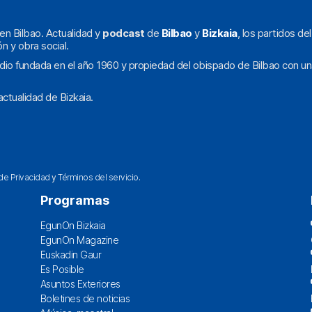
en Bilbao. Actualidad y
podcast
de
Bilbao
y
Bizkaia
, los partidos de
ón y obra social.
dio fundada en el año 1960 y propiedad del obispado de Bilbao con un
ctualidad de Bizkaia.
 de Privacidad
y
Términos del servicio
.
Programas
EgunOn Bizkaia
EgunOn Magazine
Euskadin Gaur
Es Posible
Asuntos Exteriores
Boletines de noticias