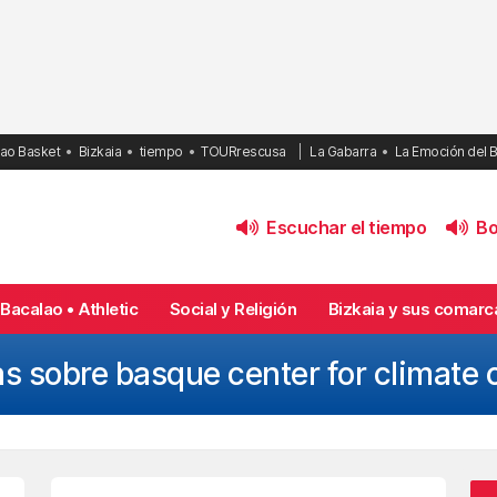
bao Basket
Bizkaia
tiempo
TOURrescusa
La Gabarra
La Emoción del 
Escuchar el tiempo
Bol
Bacalao • Athletic
Social y Religión
Bizkaia y sus comarc
as sobre basque center for climate