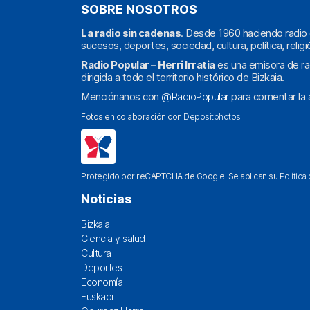
SOBRE NOSOTROS
La radio sin cadenas
. Desde 1960 haciendo radio 
sucesos, deportes, sociedad, cultura, política, religi
Radio Popular – Herri Irratia
es una emisora de ra
dirigida a todo el territorio histórico de Bizkaia.
Menciónanos con
@RadioPopular
para comentar la a
Fotos en colaboración con
Depositphotos
Protegido por reCAPTCHA de Google. Se aplican su
Política
Noticias
Bizkaia
Ciencia y salud
Cultura
Deportes
Economía
Euskadi