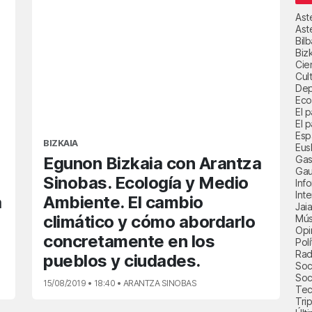
Ast
Ast
Bil
Biz
Cie
Cul
Dep
Eco
El 
El p
Esp
BIZKAIA
Eus
Gas
Egunon Bizkaia con Arantza
Gau
Sinobas. Ecología y Medio
Inf
Int
a
Ambiente. El cambio
Jai
climático y cómo abordarlo
Mús
Opi
concretamente en los
Polí
Radi
pueblos y ciudades.
Soci
Soc
15/08/2019 • 18:40 • ARANTZA SINOBAS
Tec
Trip