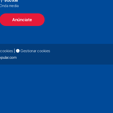
900 AM
Onda media
Anúnciate
e cookies
|
Gestionar cookies
pular.com