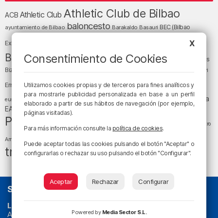
Athletic Club de Bilbao
Athletic Club
ACB
baloncesto
BEC (Bilbao
ayuntamiento de Bilbao
Barakaldo
Basauri
Bilbao
Bizkaia
Bilbao Basket
X
Exhibition Center)
cultura
Bizkaia y sus comarcas
Consentimiento de Cookies
Copa del Rey
Cáritas
Diócesis de Bilbao
el tiempo
Egunon Bizkaia
Deusto
Bizkaia
Enkarterri
Euskadi (País Vasco)
Ernesto Valverde
Utilizamos cookies propias y de terceros para fines analíticos y
Ertzaintza
fútbol
para mostrarle publicidad personalizada en base a un perfil
LaLiga
LaLiga
Gobierno vasco
juanma jubera
fiestas
euskera
elaborado a partir de sus hábitos de navegación (por ejemplo,
música
EA Sports
Liga Endesa
noticias
Osakidetza
planes
páginas visitadas).
Política
sociedad
sucesos
San Mamés
religión
Teatro
Para más información consulte la
política de cookies
.
tráfico
tiempo atmosférico
tiempo
Arriaga
Puede aceptar todas las cookies pulsando el botón "Aceptar" o
tráfico en Bizkaia
configurarlas o rechazar su uso pulsando el botón "Configurar".
Aceptar
Rechazar
Configurar
SOBRE NOSOTROS
La radio sin cadenas
. Desde 1960 haciendo radio en Bilbao.
Powered by
Media Sector S.L.
Actualidad y
podcast
de
Bilbao
y
Bizkaia
, los partidos del