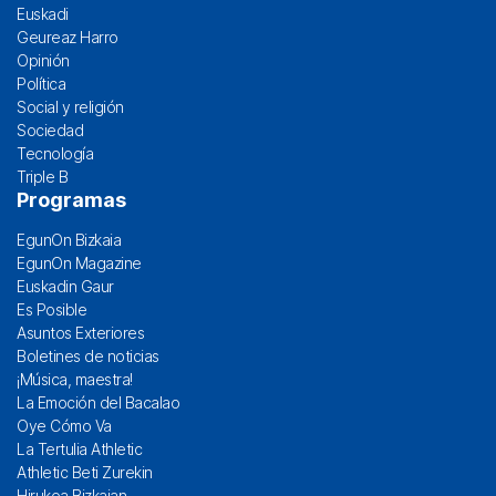
Euskadi
Geureaz Harro
Opinión
Política
Social y religión
Sociedad
Tecnología
Triple B
Programas
EgunOn Bizkaia
EgunOn Magazine
Euskadin Gaur
Es Posible
Asuntos Exteriores
Boletines de noticias
¡Música, maestra!
La Emoción del Bacalao
Oye Cómo Va
La Tertulia Athletic
Athletic Beti Zurekin
Hirukoa Bizkaian