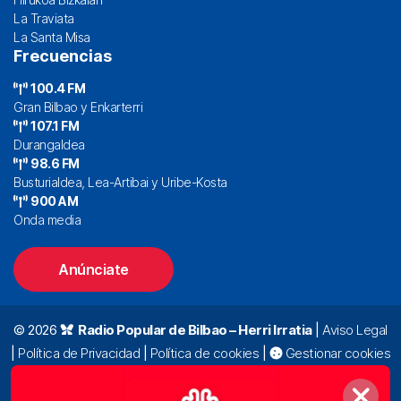
La Traviata
La Santa Misa
Frecuencias
100.4 FM
Gran Bilbao y Enkarterri
107.1 FM
Durangaldea
98.6 FM
Busturialdea, Lea-Artibai y Uribe-Kosta
900 AM
Onda media
Anúnciate
© 2026
Radio Popular de Bilbao – Herri Irratia
|
Aviso Legal
|
Política de Privacidad
|
Política de cookies
|
Gestionar cookies
Alda. Mazarredo, 47 – 7º 48009 Bilbao |
94 423 92 00
|
oyentes@radiopopular.com