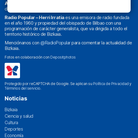
Athletic
en
‘La Emoción del Bacalao’
, noticias de sucesos,
deportes, sociedad, cultura, política, religión y obra social.
Radio Popular – Herri Irratia
es una emisora de radio fundada
en el año 1960 y propiedad del obispado de Bilbao con una
programación de carácter generalista, que va dirigida a todo el
territorio histórico de Bizkaia.
Menciónanos con
@RadioPopular
para comentar la actualidad de
Bizkaia.
Fotos en colaboración con
Depositphotos
Protegido por reCAPTCHA de Google. Se aplican su
Política de Privacidad
y
Términos del servicio
.
Noticias
Bizkaia
Ciencia y salud
Cultura
Deportes
Economía