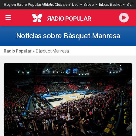
Saltar
Hoy en Radio Popular
Athletic Club de Bilbao
Bilbao
Bilbao Basket
Bizka
al
contenido
R
ADIO POPULAR
Noticias sobre Bàsquet Manresa
Radio Popular
»
Bàsquet Manresa