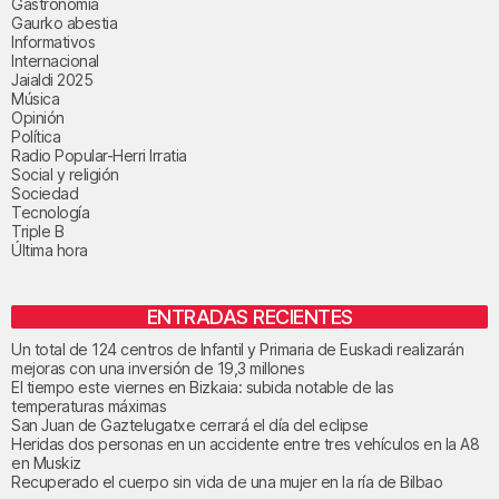
Gastronomía
Gaurko abestia
Informativos
Internacional
Jaialdi 2025
Música
Opinión
Política
Radio Popular-Herri Irratia
Social y religión
Sociedad
Tecnología
Triple B
Última hora
ENTRADAS RECIENTES
Un total de 124 centros de Infantil y Primaria de Euskadi realizarán
mejoras con una inversión de 19,3 millones
El tiempo este viernes en Bizkaia: subida notable de las
temperaturas máximas
San Juan de Gaztelugatxe cerrará el día del eclipse
Heridas dos personas en un accidente entre tres vehículos en la A8
en Muskiz
Recuperado el cuerpo sin vida de una mujer en la ría de Bilbao