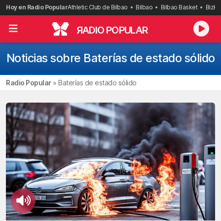
Saltar
Hoy en Radio Popular
Athletic Club de Bilbao
Bilbao
Bilbao Basket
Bizka
al
contenido
R
ADIO POPULAR
Noticias sobre Baterías de estado sólido
Radio Popular
»
Baterías de estado sólido