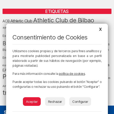
ETIQUETAS
Athletic Club de Bilbao
Athletic Club
ACB
baloncesto
BEC (Bilbao
ayuntamiento de Bilbao
Barakaldo
Basauri
X
Bilbao
Bizkaia
Bilbao Basket
Consentimiento de Cookies
Exhibition Center)
cultura
Bizkaia y sus comarcas
Copa del Rey
Cáritas
Diócesis de Bilbao
el tiempo
Egunon Bizkaia
Deusto
Bizkaia
Enkarterri
Utilizamos cookies propias y de terceros para fines analíticos y
Euskadi (País Vasco)
para mostrarle publicidad personalizada en base a un perfil
Ernesto Valverde
Ertzaintza
elaborado a partir de sus hábitos de navegación (por ejemplo,
fútbol
LaLiga
LaLiga
Gobierno vasco
juanma jubera
fiestas
euskera
páginas visitadas).
música
EA Sports
Liga Endesa
noticias
Osakidetza
planes
Para más información consulte la
política de cookies
.
Política
sociedad
sucesos
San Mamés
religión
Teatro
Puede aceptar todas las cookies pulsando el botón "Aceptar" o
tráfico
tiempo atmosférico
tiempo
Arriaga
configurarlas o rechazar su uso pulsando el botón "Configurar".
tráfico en Bizkaia
Aceptar
Rechazar
Configurar
SOBRE NOSOTROS