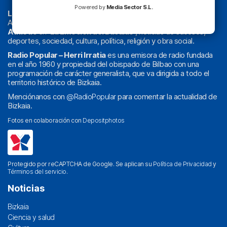
Powered by
Media Sector S.L.
La radio sin cadenas
. Desde 1960 haciendo radio en Bilbao.
Actualidad y
podcast
de
Bilbao
y
Bizkaia
, los partidos del
Athletic
en
‘La Emoción del Bacalao’
, noticias de sucesos,
deportes, sociedad, cultura, política, religión y obra social.
Radio Popular – Herri Irratia
es una emisora de radio fundada
en el año 1960 y propiedad del obispado de Bilbao con una
programación de carácter generalista, que va dirigida a todo el
territorio histórico de Bizkaia.
Menciónanos con
@RadioPopular
para comentar la actualidad de
Bizkaia.
Fotos en colaboración con
Depositphotos
Protegido por reCAPTCHA de Google. Se aplican su
Política de Privacidad
y
Términos del servicio
.
Noticias
Bizkaia
Ciencia y salud