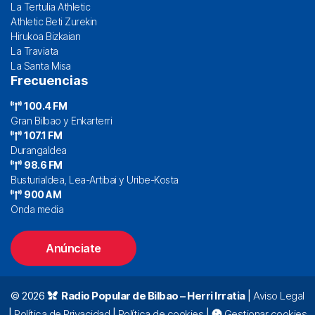
La Tertulia Athletic
Athletic Beti Zurekin
Hirukoa Bizkaian
La Traviata
La Santa Misa
Frecuencias
100.4 FM
Gran Bilbao y Enkarterri
107.1 FM
Durangaldea
98.6 FM
Busturialdea, Lea-Artibai y Uribe-Kosta
900 AM
Onda media
Anúnciate
© 2026
Radio Popular de Bilbao – Herri Irratia
|
Aviso Legal
|
Política de Privacidad
|
Política de cookies
|
Gestionar cookies