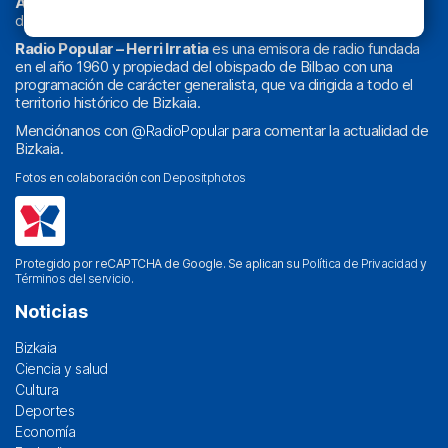
Athletic
en
‘La Emoción del Bacalao’
, noticias de sucesos,
deportes, sociedad, cultura, política, religión y obra social.
Radio Popular – Herri Irratia
es una emisora de radio fundada
en el año 1960 y propiedad del obispado de Bilbao con una
programación de carácter generalista, que va dirigida a todo el
territorio histórico de Bizkaia.
Menciónanos con
@RadioPopular
para comentar la actualidad de
Bizkaia.
Fotos en colaboración con
Depositphotos
Protegido por reCAPTCHA de Google. Se aplican su
Política de Privacidad
y
Términos del servicio
.
Noticias
Bizkaia
Ciencia y salud
Cultura
Deportes
Economía