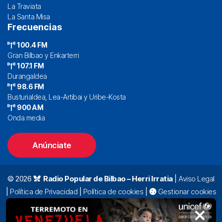
La Traviata
La Santa Misa
Frecuencias
100.4 FM
Gran Bilbao y Enkarterri
107.1 FM
Durangaldea
98.6 FM
Busturialdea, Lea-Artibai y Uribe-Kosta
900 AM
Onda media
Anúnciate
© 2026
Radio Popular de Bilbao – Herri Irratia
|
Aviso Legal
|
Política de Privacidad
|
Política de cookies
|
Gestionar cookies
Alda. Mazarredo, 47 – 7º 48009 Bilbao |
94 423 92 00
|
oyentes@radiopopular.com