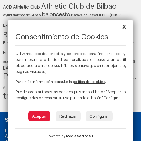
Athletic Club de Bilbao
Athletic Club
ACB
baloncesto
BEC (Bilbao
ayuntamiento de Bilbao
Barakaldo
Basauri
Bilbao
Bizkaia
Bilbao Basket
Exhibition Center)
X
cultura
Bizkaia y sus comarcas
Consentimiento de Cookies
Copa del Rey
Cáritas
Diócesis de Bilbao
el tiempo
Egunon Bizkaia
Deusto
Bizkaia
Enkarterri
Euskadi (País Vasco)
Ernesto Valverde
Ertzaintza
Utilizamos cookies propias y de terceros para fines analíticos y
fútbol
LaLiga
para mostrarle publicidad personalizada en base a un perfil
LaLiga
Gobierno vasco
juanma jubera
fiestas
euskera
elaborado a partir de sus hábitos de navegación (por ejemplo,
música
EA Sports
Liga Endesa
noticias
Osakidetza
planes
páginas visitadas).
Política
sociedad
sucesos
San Mamés
religión
Teatro
Para más información consulte la
política de cookies
.
tráfico
tiempo atmosférico
tiempo
Arriaga
Puede aceptar todas las cookies pulsando el botón "Aceptar" o
tráfico en Bizkaia
configurarlas o rechazar su uso pulsando el botón "Configurar".
Aceptar
Rechazar
Configurar
SOBRE NOSOTROS
La radio sin cadenas
. Desde 1960 haciendo radio en Bilbao.
Actualidad y
podcast
de
Bilbao
y
Bizkaia
, los partidos del
Powered by
Media Sector S.L.