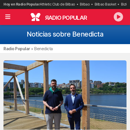
Saltar
Hoy en Radio Popular
Athletic Club de Bilbao
Bilbao
Bilbao Basket
Bizka
al
contenido
R
ADIO POPULAR
Noticias sobre Benedicta
Radio Popular
»
Benedicta