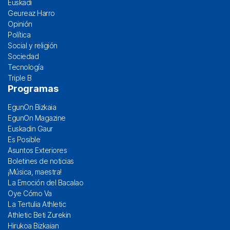
Euskadi
Geureaz Harro
Opinión
Política
Social y religión
Sociedad
Tecnología
Triple B
Programas
EgunOn Bizkaia
EgunOn Magazine
Euskadin Gaur
Es Posible
Asuntos Exteriores
Boletines de noticias
¡Música, maestra!
La Emoción del Bacalao
Oye Cómo Va
La Tertulia Athletic
Athletic Beti Zurekin
Hirukoa Bizkaian