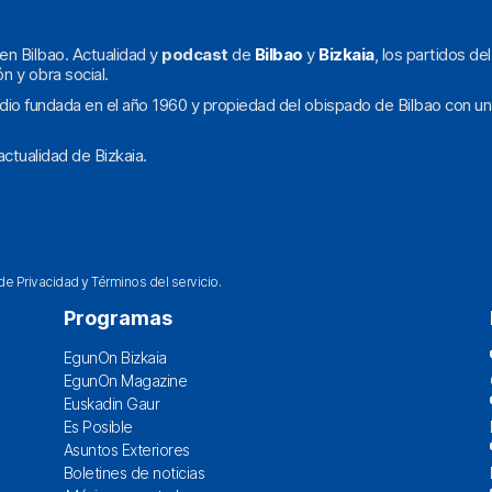
en Bilbao. Actualidad y
podcast
de
Bilbao
y
Bizkaia
, los partidos de
ón y obra social.
dio fundada en el año 1960 y propiedad del obispado de Bilbao con un
ctualidad de Bizkaia.
 de Privacidad
y
Términos del servicio
.
Programas
EgunOn Bizkaia
EgunOn Magazine
Euskadin Gaur
Es Posible
Asuntos Exteriores
Boletines de noticias