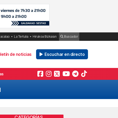
Bacalao
La Tertulia
Hirukoa Bizkaian
Buscador
etín de noticias
Escuchar en directo
as
u
CATEGORÍAS