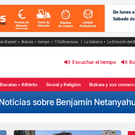
bao Basket
Bizkaia
tiempo
TOURrescusa
La Gabarra
La Emoción del 
Escuchar el tiempo
Bol
Bacalao • Athletic
Social y Religión
Bizkaia y sus comarc
Noticias sobre Benjamín Netanyah