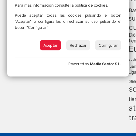
Para más información consulte la
política de cookies
.
Ba
Puede aceptar todas las cookies pulsando el botón
su
"Aceptar" o configurarlas o rechazar su uso pulsando el
cu
botón "Configurar".
Dió
tie
Aceptar
Rechazar
Configurar
E
eusk
Powered by
Media Sector S.L.
jua
Lig
pla
s
ti
at
tr