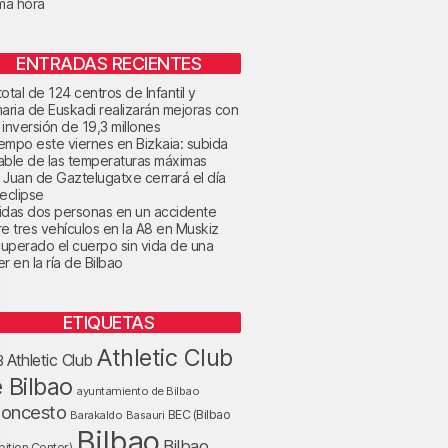
ima hora
ENTRADAS RECIENTES
otal de 124 centros de Infantil y
maria de Euskadi realizarán mejoras con
 inversión de 19,3 millones
tiempo este viernes en Bizkaia: subida
able de las temperaturas máximas
 Juan de Gaztelugatxe cerrará el día
 eclipse
idas dos personas en un accidente
re tres vehículos en la A8 en Muskiz
uperado el cuerpo sin vida de una
r en la ría de Bilbao
ETIQUETAS
Athletic Club
Athletic Club
B
 Bilbao
ayuntamiento de Bilbao
loncesto
BEC (Bilbao
Barakaldo
Basauri
Bilbao
Bilbao
bition Center)