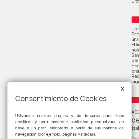
Últ
Un t
Pri
una
El 
not
San
del
Her
ent
Rec
muje
X
Consentimiento de Cookies
AC
Utilizamos cookies propias y de terceros para fines
de
analíticos y para mostrarle publicidad personalizada en
ba
base a un perfil elaborado a partir de sus hábitos de
navegación (por ejemplo, páginas visitadas).
Exhi