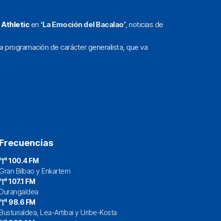
l
Athletic
en
‘La Emoción del Bacalao’
, noticias de
a programación de carácter generalista, que va
Frecuencias
100.4 FM
Gran Bilbao y Enkarterri
107.1 FM
Durangaldea
98.6 FM
Busturialdea, Lea-Artibai y Uribe-Kosta