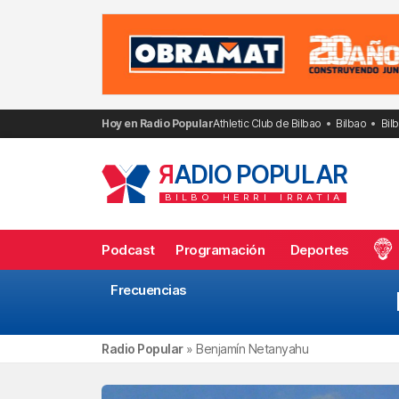
Saltar
al
contenido
Hoy en Radio Popular
Athletic Club de Bilbao
Bilbao
Bil
R
ADIO POPULAR
BILBO
HERRI
IRRATIA
Podcast
Programación
Deportes
Frecuencias
Radio Popular
»
Benjamín Netanyahu