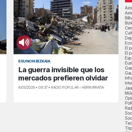
Ast
Ast
Bil
Biz
Cie
Cul
Dep
Eco
El 
El p
Esp
EGUNON BIZKAIA
Eus
Gas
La guerra invisible que los
Gau
mercados prefieren olvidar
Inf
Int
8/05/2026 • 09:37 • RADIO POPULAR - HERRI IRRATIA
Jai
Mús
Opi
Polí
Radi
Soci
Soc
Tec
Trip