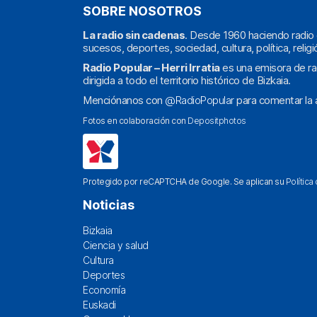
SOBRE NOSOTROS
La radio sin cadenas
. Desde 1960 haciendo radio 
sucesos, deportes, sociedad, cultura, política, religi
Radio Popular – Herri Irratia
es una emisora de ra
dirigida a todo el territorio histórico de Bizkaia.
Menciónanos con
@RadioPopular
para comentar la a
Fotos en colaboración con
Depositphotos
Protegido por reCAPTCHA de Google. Se aplican su
Política
Noticias
Bizkaia
Ciencia y salud
Cultura
Deportes
Economía
Euskadi