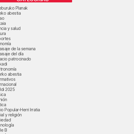
eburuko Planak
eko abestia
bao
kaia
ncia y salud
tura
ortes
nomía
paisaje de la semana
aisaje del día
acio patrocinado
kadi
tronomía
rko abestia
ormativos
ernacional
aldi 2025
ica
nión
tica
o Popular-Herri Irratia
al y religión
iedad
nología
le B