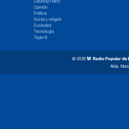
Geureaz Harro
Opinión
Política
Social y religión
Sociedad
Tecnología
Triple B
© 2026
Radio Popular de Bi
Alda. Maz