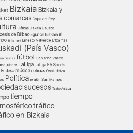
Bizkaia
Bizkaia y
sket
s comarcas
Copa del Rey
ltura
Deusto
Cáritas Bizkaia
cesis de Bilbao
el
Egunon Bizkaia
mpo
Ernesto Valverde
Ertzaintza
Enkarterri
uskadi (País Vasco)
fútbol
Gobierno vasco
fiestas
era
LaLiga
LaLiga EA Sports
nma jubera
música
a Endesa
noticias
Osakidetza
Política
San Mamés
nes
religión
ociedad
sucesos
Teatro Arriaga
tiempo
empo
tráfico
mosférico
áfico en Bizkaia