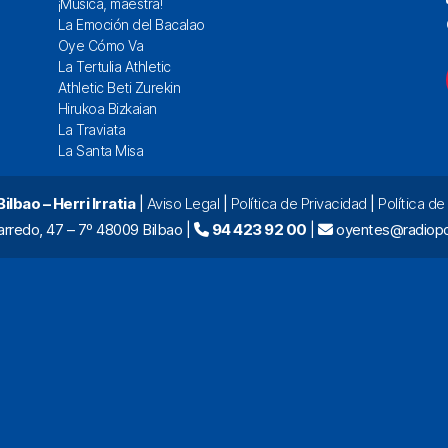
¡Música, maestra!
La Emoción del Bacalao
Oye Cómo Va
La Tertulia Athletic
Athletic Beti Zurekin
Hirukoa Bizkaian
La Traviata
La Santa Misa
lbao – Herri Irratia
|
Aviso Legal
|
Política de Privacidad
|
Política d
arredo, 47 – 7º 48009 Bilbao |
94 423 92 00
|
oyentes@radiopo