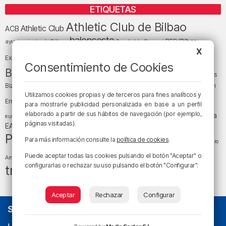
ETIQUETAS
Athletic Club de Bilbao
Athletic Club
ACB
baloncesto
BEC (Bilbao
ayuntamiento de Bilbao
Barakaldo
Basauri
Bilbao
Bizkaia
X
Bilbao Basket
Exhibition Center)
Consentimiento de Cookies
cultura
Bizkaia y sus comarcas
Copa del Rey
Cáritas
Diócesis de Bilbao
el tiempo
Egunon Bizkaia
Deusto
Bizkaia
Enkarterri
Euskadi (País Vasco)
Utilizamos cookies propias y de terceros para fines analíticos y
Ernesto Valverde
Ertzaintza
para mostrarle publicidad personalizada en base a un perfil
fútbol
LaLiga
elaborado a partir de sus hábitos de navegación (por ejemplo,
LaLiga
Gobierno vasco
juanma jubera
fiestas
euskera
páginas visitadas).
música
EA Sports
Liga Endesa
noticias
Osakidetza
planes
Política
sociedad
sucesos
Para más información consulte la
política de cookies
.
San Mamés
religión
Teatro
tráfico
tiempo atmosférico
tiempo
Puede aceptar todas las cookies pulsando el botón "Aceptar" o
Arriaga
configurarlas o rechazar su uso pulsando el botón "Configurar".
tráfico en Bizkaia
Aceptar
Rechazar
Configurar
SOBRE NOSOTROS