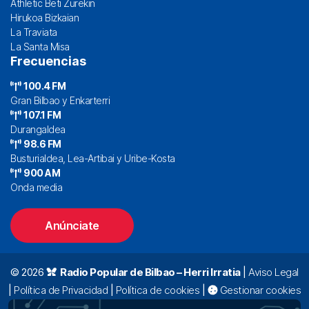
Athletic Beti Zurekin
Hirukoa Bizkaian
La Traviata
La Santa Misa
Frecuencias
100.4 FM
Gran Bilbao y Enkarterri
107.1 FM
Durangaldea
98.6 FM
Busturialdea, Lea-Artibai y Uribe-Kosta
900 AM
Onda media
Anúnciate
© 2026
Radio Popular de Bilbao – Herri Irratia
|
Aviso Legal
|
Política de Privacidad
|
Política de cookies
|
Gestionar cookies
Alda. Mazarredo, 47 – 7º 48009 Bilbao |
94 423 92 00
|