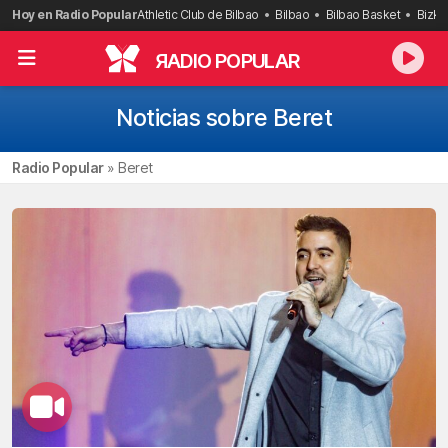
Saltar
Hoy en Radio Popular
Athletic Club de Bilbao
Bilbao
Bilbao Basket
Bizka
al
contenido
R
ADIO POPULAR
Noticias sobre Beret
Radio Popular
»
Beret