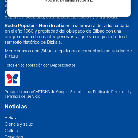
La radio sin cadenas
. Desde 1960 haciendo radio en Bilbao.
Powered by
Media Sector S.L.
Actualidad y
podcast
de
Bilbao
y
Bizkaia
, los partidos del
Athletic
en
‘La Emoción del Bacalao’
, noticias de sucesos,
deportes, sociedad, cultura, política, religión y obra social.
Radio Popular – Herri Irratia
es una emisora de radio fundada
en el año 1960 y propiedad del obispado de Bilbao con una
programación de carácter generalista, que va dirigida a todo el
territorio histórico de Bizkaia.
Menciónanos con
@RadioPopular
para comentar la actualidad de
Bizkaia.
Fotos en colaboración con
Depositphotos
Protegido por reCAPTCHA de Google. Se aplican su
Política de Privacidad
y
Términos del servicio
.
Noticias
Bizkaia
Ciencia y salud
Cultura
Deportes