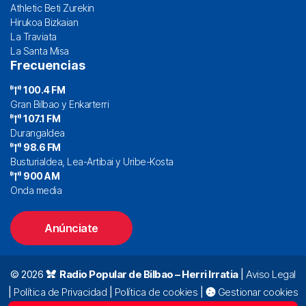
Athletic Beti Zurekin
Hirukoa Bizkaian
La Traviata
La Santa Misa
Frecuencias
100.4 FM
Gran Bilbao y Enkarterri
107.1 FM
Durangaldea
98.6 FM
Busturialdea, Lea-Artibai y Uribe-Kosta
900 AM
Onda media
Anúnciate
© 2026
Radio Popular de Bilbao – Herri Irratia
|
Aviso Legal
|
Política de Privacidad
|
Política de cookies
|
Gestionar cookies