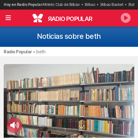
Saltar
Hoy en Radio Popular
Athletic Club de Bilbao
Bilbao
Bilbao Basket
Bizka
al
contenido
R
ADIO POPULAR
Noticias sobre beth
Radio Popular
»
beth