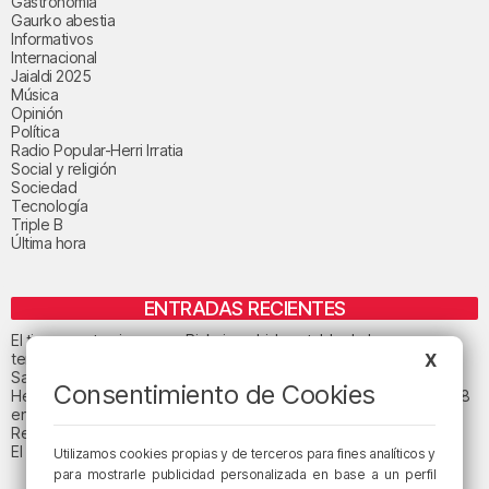
Gastronomía
Gaurko abestia
Informativos
Internacional
Jaialdi 2025
Música
Opinión
Política
Radio Popular-Herri Irratia
Social y religión
Sociedad
Tecnología
Triple B
Última hora
ENTRADAS RECIENTES
El tiempo este viernes en Bizkaia: subida notable de las
X
temperaturas máximas
San Juan de Gaztelugatxe cerrará el día del eclipse
Consentimiento de Cookies
Heridas dos personas en un accidente entre tres vehículos en la A8
en Muskiz
Recuperado el cuerpo sin vida de una mujer en la ría de Bilbao
El tiempo este jueves en Bizkaia: cielo muy nuboso
Utilizamos cookies propias y de terceros para fines analíticos y
para mostrarle publicidad personalizada en base a un perfil