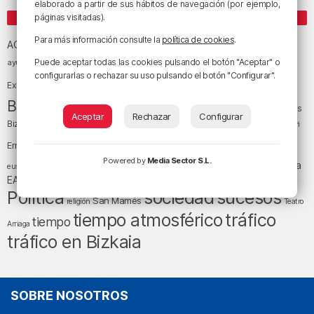
elaborado a partir de sus hábitos de navegación (por ejemplo,
ETIQUETAS
páginas visitadas).
Athletic Club de Bilbao
Para más información consulte la
política de cookies
.
Athletic Club
ACB
baloncesto
Puede aceptar todas las cookies pulsando el botón "Aceptar" o
BEC (Bilbao
ayuntamiento de Bilbao
Barakaldo
Basauri
Bilbao
Bizkaia
configurarlas o rechazar su uso pulsando el botón "Configurar".
Bilbao Basket
Exhibition Center)
cultura
Bizkaia y sus comarcas
Copa del Rey
Cáritas
Aceptar
Rechazar
Configurar
Diócesis de Bilbao
el tiempo
Egunon Bizkaia
Deusto
Bizkaia
Enkarterri
Euskadi (País Vasco)
Ernesto Valverde
Ertzaintza
fútbol
Powered by
Media Sector S.L.
LaLiga
LaLiga
Gobierno vasco
juanma jubera
fiestas
euskera
música
EA Sports
Liga Endesa
noticias
Osakidetza
planes
Política
sociedad
sucesos
San Mamés
religión
Teatro
tráfico
tiempo atmosférico
tiempo
Arriaga
tráfico en Bizkaia
SOBRE NOSOTROS