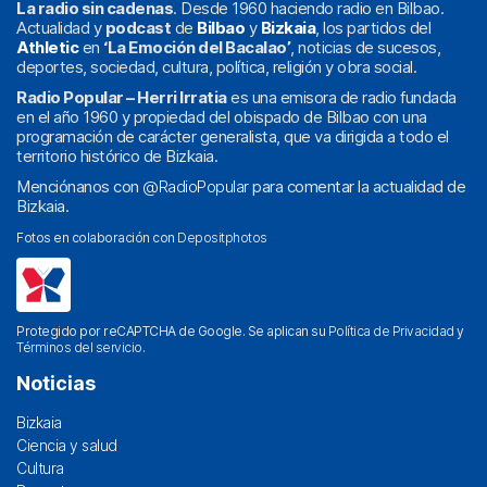
La radio sin cadenas
. Desde 1960 haciendo radio en Bilbao.
Actualidad y
podcast
de
Bilbao
y
Bizkaia
, los partidos del
Athletic
en
‘La Emoción del Bacalao’
, noticias de sucesos,
deportes, sociedad, cultura, política, religión y obra social.
Radio Popular – Herri Irratia
es una emisora de radio fundada
en el año 1960 y propiedad del obispado de Bilbao con una
programación de carácter generalista, que va dirigida a todo el
territorio histórico de Bizkaia.
Menciónanos con
@RadioPopular
para comentar la actualidad de
Bizkaia.
Fotos en colaboración con
Depositphotos
Protegido por reCAPTCHA de Google. Se aplican su
Política de Privacidad
y
Términos del servicio
.
Noticias
Bizkaia
Ciencia y salud
Cultura