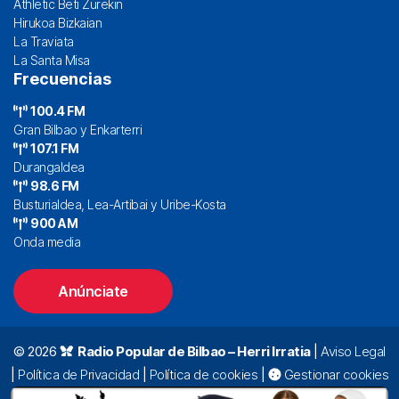
Athletic Beti Zurekin
Hirukoa Bizkaian
La Traviata
La Santa Misa
Frecuencias
100.4 FM
Gran Bilbao y Enkarterri
107.1 FM
Durangaldea
98.6 FM
Busturialdea, Lea-Artibai y Uribe-Kosta
900 AM
Onda media
Anúnciate
© 2026
Radio Popular de Bilbao – Herri Irratia
|
Aviso Legal
|
Política de Privacidad
|
Política de cookies
|
Gestionar cookies
Alda. Mazarredo, 47 – 7º 48009 Bilbao |
94 423 92 00
|