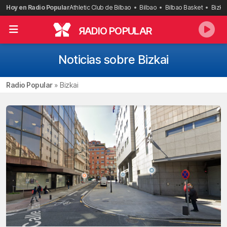
Saltar
Hoy en Radio Popular
Athletic Club de Bilbao
Bilbao
Bilbao Basket
Bizka
al
contenido
R
ADIO POPULAR
Noticias sobre Bizkai
Radio Popular
»
Bizkai