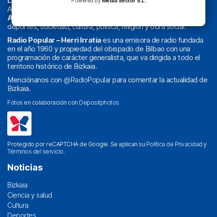
La radio sin cadenas
. Desde 1960 haciendo radio en Bilbao.
Powered by
Media Sector S.L.
Actualidad y
podcast
de
Bilbao
y
Bizkaia
, los partidos del
Athletic
en
‘La Emoción del Bacalao’
, noticias de sucesos,
deportes, sociedad, cultura, política, religión y obra social.
Radio Popular – Herri Irratia
es una emisora de radio fundada
en el año 1960 y propiedad del obispado de Bilbao con una
programación de carácter generalista, que va dirigida a todo el
territorio histórico de Bizkaia.
Menciónanos con
@RadioPopular
para comentar la actualidad de
Bizkaia.
Fotos en colaboración con
Depositphotos
Protegido por reCAPTCHA de Google. Se aplican su
Política de Privacidad
y
Términos del servicio
.
Noticias
Bizkaia
Ciencia y salud
Cultura
Deportes