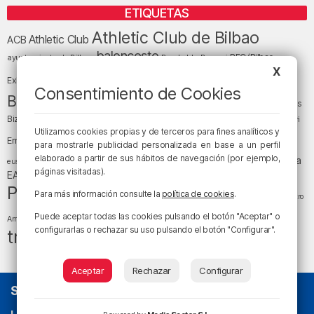
ETIQUETAS
Athletic Club de Bilbao
Athletic Club
ACB
baloncesto
BEC (Bilbao
ayuntamiento de Bilbao
Barakaldo
Basauri
Bilbao
Bizkaia
X
Bilbao Basket
Exhibition Center)
Consentimiento de Cookies
cultura
Bizkaia y sus comarcas
Copa del Rey
Cáritas
Diócesis de Bilbao
el tiempo
Egunon Bizkaia
Deusto
Bizkaia
Enkarterri
Euskadi (País Vasco)
Utilizamos cookies propias y de terceros para fines analíticos y
Ernesto Valverde
Ertzaintza
para mostrarle publicidad personalizada en base a un perfil
fútbol
LaLiga
elaborado a partir de sus hábitos de navegación (por ejemplo,
LaLiga
Gobierno vasco
juanma jubera
fiestas
euskera
páginas visitadas).
música
EA Sports
Liga Endesa
noticias
Osakidetza
planes
Política
sociedad
sucesos
Para más información consulte la
política de cookies
.
San Mamés
religión
Teatro
tráfico
tiempo atmosférico
tiempo
Puede aceptar todas las cookies pulsando el botón "Aceptar" o
Arriaga
configurarlas o rechazar su uso pulsando el botón "Configurar".
tráfico en Bizkaia
Aceptar
Rechazar
Configurar
SOBRE NOSOTROS