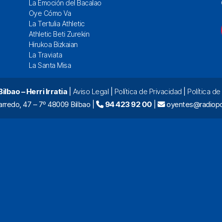
La Emoción del Bacalao
Oye Cómo Va
La Tertulia Athletic
Athletic Beti Zurekin
Hirukoa Bizkaian
La Traviata
La Santa Misa
lbao – Herri Irratia
|
Aviso Legal
|
Política de Privacidad
|
Política d
arredo, 47 – 7º 48009 Bilbao |
94 423 92 00
|
oyentes@radiopo