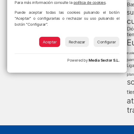
Para más información consulte la
política de cookies
.
Ba
su
Puede aceptar todas las cookies pulsando el botón
"Aceptar" o configurarlas o rechazar su uso pulsando el
cu
botón "Configurar".
Dió
tie
E
Aceptar
Rechazar
Configurar
eusk
jua
Powered by
Media Sector S.L.
Lig
pla
s
ti
at
tr