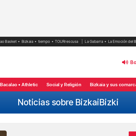
bao Basket
Bizkaia
tiempo
TOURrescusa
La Gabarra
La Emoción del 
Bol
Bacalao • Athletic
Social y Religión
Bizkaia y sus comarc
Noticias sobre BizkaiBizki