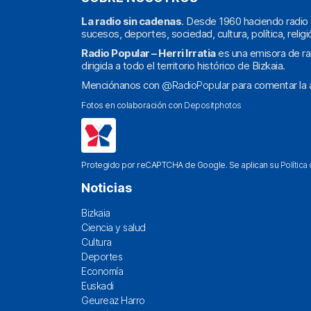
La radio sin cadenas
. Desde 1960 haciendo radio 
sucesos, deportes, sociedad, cultura, política, religi
Radio Popular – Herri Irratia
es una emisora de ra
dirigida a todo el territorio histórico de Bizkaia.
Menciónanos con
@RadioPopular
para comentar la a
Fotos en colaboración con
Depositphotos
Protegido por reCAPTCHA de Google. Se aplican su
Política
Noticias
Bizkaia
Ciencia y salud
Cultura
Deportes
Economía
Euskadi
Geureaz Harro