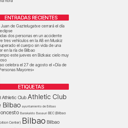
ima hora
ENTRADAS RECIENTES
 Juan de Gaztelugatxe cerrará el día
 eclipse
idas dos personas en un accidente
re tres vehículos en la A8 en Muskiz
uperado el cuerpo sin vida de una
r en la ría de Bilbao
tiempo este jueves en Bizkaia: cielo muy
oso
bao celebra el 27 de agosto el «Día de
 Personas Mayores»
ETIQUETAS
Athletic Club
Athletic Club
B
 Bilbao
ayuntamiento de Bilbao
loncesto
BEC (Bilbao
Barakaldo
Basauri
Bilbao
Bilbao
bition Center)