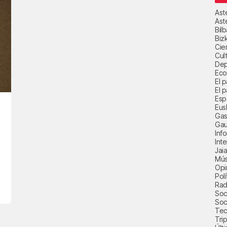
Ast
Ast
Bil
Biz
Cie
Cul
Dep
Eco
El 
El p
Esp
Eus
Gas
Gau
Inf
Int
Jai
Mús
Opi
Polí
Radi
Soci
Soc
Tec
Trip