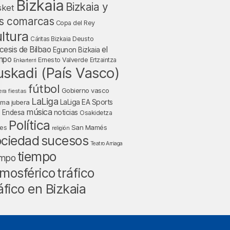
Bizkaia
Bizkaia y
sket
s comarcas
Copa del Rey
ltura
Deusto
Cáritas Bizkaia
cesis de Bilbao
el
Egunon Bizkaia
mpo
Ernesto Valverde
Ertzaintza
Enkarterri
uskadi (País Vasco)
fútbol
Gobierno vasco
fiestas
era
LaLiga
LaLiga EA Sports
nma jubera
música
a Endesa
noticias
Osakidetza
Política
San Mamés
nes
religión
ociedad
sucesos
Teatro Arriaga
tiempo
empo
tráfico
mosférico
áfico en Bizkaia