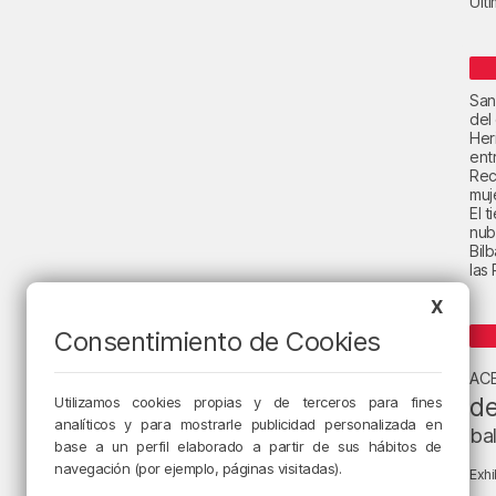
Últ
San
del
Her
ent
Rec
muje
El 
nub
Bil
las
X
Consentimiento de Cookies
AC
de
Utilizamos cookies propias y de terceros para fines
analíticos y para mostrarle publicidad personalizada en
ba
base a un perfil elaborado a partir de sus hábitos de
navegación (por ejemplo, páginas visitadas).
Exhi