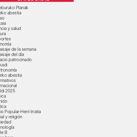
eburuko Planak
eko abestia
bao
kaia
ncia y salud
tura
ortes
nomía
paisaje de la semana
aisaje del día
acio patrocinado
kadi
tronomía
rko abestia
ormativos
ernacional
aldi 2025
ica
nión
tica
o Popular-Herri Irratia
al y religión
iedad
nología
le B