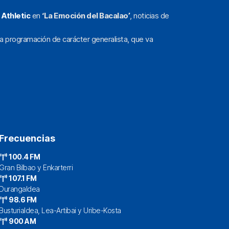
l
Athletic
en
‘La Emoción del Bacalao’
, noticias de
a programación de carácter generalista, que va
Frecuencias
100.4 FM
Gran Bilbao y Enkarterri
107.1 FM
Durangaldea
98.6 FM
Busturialdea, Lea-Artibai y Uribe-Kosta
900 AM