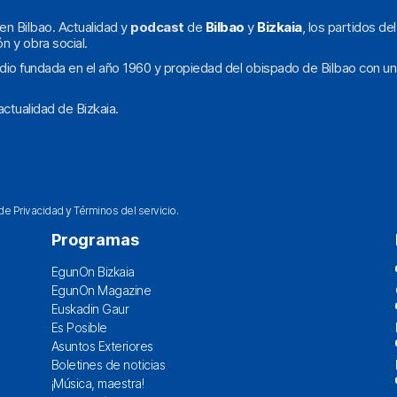
en Bilbao. Actualidad y
podcast
de
Bilbao
y
Bizkaia
, los partidos de
ón y obra social.
dio fundada en el año 1960 y propiedad del obispado de Bilbao con un
ctualidad de Bizkaia.
 de Privacidad
y
Términos del servicio
.
Programas
EgunOn Bizkaia
EgunOn Magazine
Euskadin Gaur
Es Posible
Asuntos Exteriores
Boletines de noticias
¡Música, maestra!