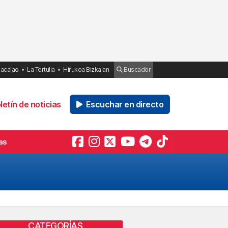
Bacalao
La Tertulia
Hirukoa Bizkaian
Buscador
etín de noticias
Escuchar en directo
as
CATEGORÍAS