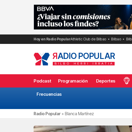
Saltar
al
contenido
Hoy en Radio Popular
Athletic Club de Bilbao
Bilbao
Bil
R
ADIO POPULAR
BILBO
HERRI
IRRATIA
Podcast
Programación
Deportes
Frecuencias
Radio Popular
»
Blanca Martínez