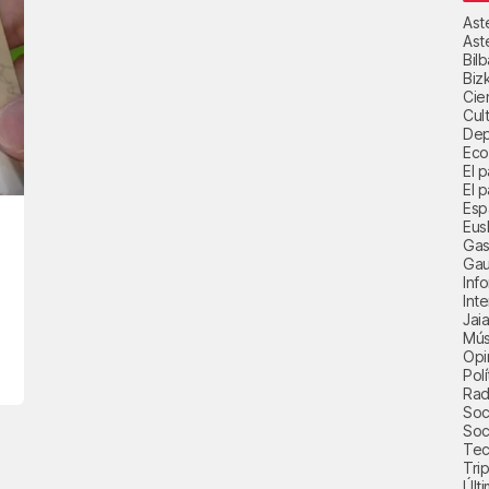
Ast
Ast
Bil
Biz
Cie
Cul
Dep
Eco
El 
El p
Esp
Eus
Gas
Gau
Inf
Int
Jai
Mús
Opi
Polí
Radi
Soci
Soc
Tec
Trip
Últ