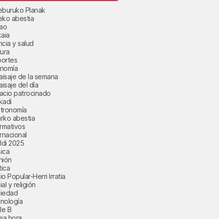
eburuko Planak
eko abestia
bao
kaia
ncia y salud
tura
ortes
nomía
paisaje de la semana
aisaje del día
acio patrocinado
kadi
tronomía
rko abestia
ormativos
ernacional
aldi 2025
ica
nión
tica
o Popular-Herri Irratia
al y religión
iedad
nología
le B
ima hora