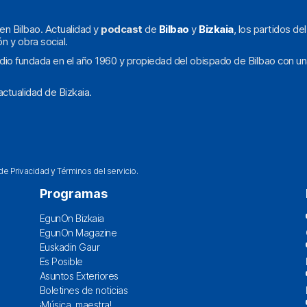
en Bilbao. Actualidad y
podcast
de
Bilbao
y
Bizkaia
, los partidos de
ón y obra social.
dio fundada en el año 1960 y propiedad del obispado de Bilbao con un
ctualidad de Bizkaia.
 de Privacidad
y
Términos del servicio
.
Programas
EgunOn Bizkaia
EgunOn Magazine
Euskadin Gaur
Es Posible
Asuntos Exteriores
Boletines de noticias
¡Música, maestra!