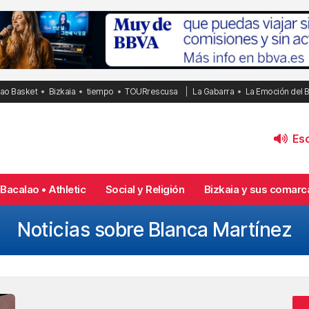
bao Basket
Bizkaia
tiempo
TOURrescusa
La Gabarra
La Emoción del 
Esc
Bacalao • Athletic
Social y Religión
Bizkaia y sus comarc
Noticias sobre Blanca Martínez