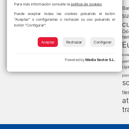
Para más información consulte la
política de cookies
.
Ba
Puede aceptar todas las cookies pulsando el botón
su
"Aceptar" o configurarlas o rechazar su uso pulsando el
cu
botón "Configurar".
Dió
tie
Aceptar
Rechazar
Configurar
E
eusk
Powered by
Media Sector S.L.
jua
Lig
pla
s
ti
at
tr