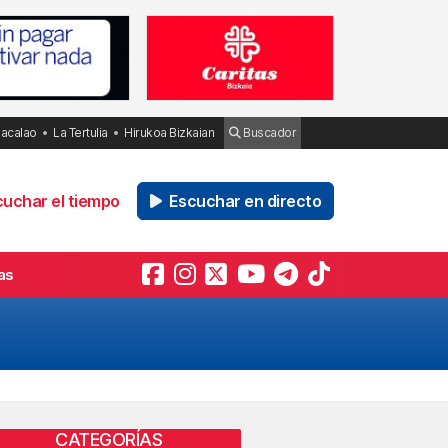
Bacalao
La Tertulia
Hirukoa Bizkaian
Buscador
uchar el tiempo
Escuchar en directo
as
CATEGORÍAS