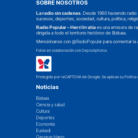
SOBRE NOSOTROS
La radio sin cadenas
. Desde 1960 haciendo radio 
sucesos, deportes, sociedad, cultura, política, religi
Radio Popular – Herri Irratia
es una emisora de ra
dirigida a todo el territorio histórico de Bizkaia.
Menciónanos con
@RadioPopular
para comentar la a
Fotos en colaboración con
Depositphotos
Protegido por reCAPTCHA de Google. Se aplican su
Política
Noticias
Bizkaia
Ciencia y salud
Cultura
Deportes
Economía
Euskadi
Geureaz Harro