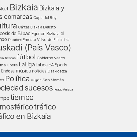
Bizkaia
Bizkaia y
sket
s comarcas
Copa del Rey
ltura
Deusto
Cáritas Bizkaia
cesis de Bilbao
el
Egunon Bizkaia
mpo
Ernesto Valverde
Ertzaintza
Enkarterri
uskadi (País Vasco)
fútbol
Gobierno vasco
fiestas
era
LaLiga
LaLiga EA Sports
nma jubera
música
a Endesa
noticias
Osakidetza
Política
San Mamés
nes
religión
ociedad
sucesos
Teatro Arriaga
tiempo
empo
mosférico
tráfico
áfico en Bizkaia