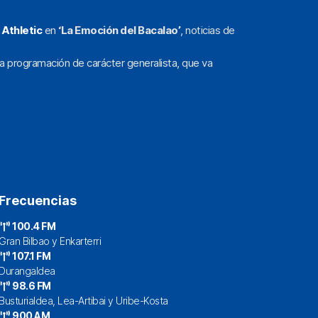
l
Athletic
en
‘La Emoción del Bacalao’
, noticias de
a programación de carácter generalista, que va
Frecuencias
100.4 FM
Gran Bilbao y Enkarterri
107.1 FM
Durangaldea
98.6 FM
Busturialdea, Lea-Artibai y Uribe-Kosta
900 AM