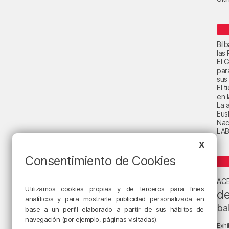
Bil
las
El 
par
sus 
El 
en 
La a
Eus
Nac
LAB
X
Consentimiento de Cookies
AC
Utilizamos cookies propias y de terceros para fines
de
analíticos y para mostrarle publicidad personalizada en
ba
base a un perfil elaborado a partir de sus hábitos de
navegación (por ejemplo, páginas visitadas).
Exhi