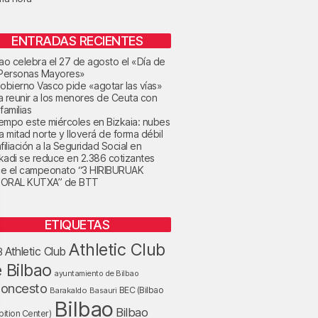
ENTRADAS RECIENTES
bao celebra el 27 de agosto el «Día de
 Personas Mayores»
Gobierno Vasco pide «agotar las vías»
a reunir a los menores de Ceuta con
familias
tiempo este miércoles en Bizkaia: nubes
la mitad norte y lloverá de forma débil
filiación a la Seguridad Social en
kadi se reduce en 2.386 cotizantes
e el campeonato “3 HIRIBURUAK
ORAL KUTXA” de BTT
ETIQUETAS
Athletic Club
Athletic Club
B
 Bilbao
ayuntamiento de Bilbao
loncesto
BEC (Bilbao
Barakaldo
Basauri
Bilbao
Bilbao
bition Center)