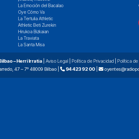
La Emoción del Bacalao
Oye Cómo Va
La Tertulia Athletic
Athletic Beti Zurekin
Hirukoa Bizkaian
La Traviata
La Santa Misa
lbao – Herri Irratia
|
Aviso Legal
|
Política de Privacidad
|
Política d
arredo, 47 – 7º 48009 Bilbao |
94 423 92 00
|
oyentes@radiopo