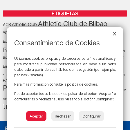
ETIQUETAS
Athletic Club de Bilbao
Athletic Club
ACB
baloncesto
BEC (Bilbao
ayuntamiento de Bilbao
Barakaldo
Basauri
X
Bilbao
Bizkaia
Bilbao Basket
Consentimiento de Cookies
Exhibition Center)
cultura
Bizkaia y sus comarcas
Copa del Rey
Cáritas
Diócesis de Bilbao
el tiempo
Egunon Bizkaia
Deusto
Bizkaia
Enkarterri
Utilizamos cookies propias y de terceros para fines analíticos y
Euskadi (País Vasco)
para mostrarle publicidad personalizada en base a un perfil
Ernesto Valverde
Ertzaintza
elaborado a partir de sus hábitos de navegación (por ejemplo,
fútbol
LaLiga
LaLiga
Gobierno vasco
juanma jubera
fiestas
páginas visitadas).
euskera
música
EA Sports
Liga Endesa
noticias
Osakidetza
planes
Para más información consulte la
política de cookies
.
Política
sociedad
sucesos
San Mamés
religión
Teatro
Puede aceptar todas las cookies pulsando el botón "Aceptar" o
tráfico
tiempo atmosférico
tiempo
Arriaga
configurarlas o rechazar su uso pulsando el botón "Configurar".
tráfico en Bizkaia
Aceptar
Rechazar
Configurar
SOBRE NOSOTROS