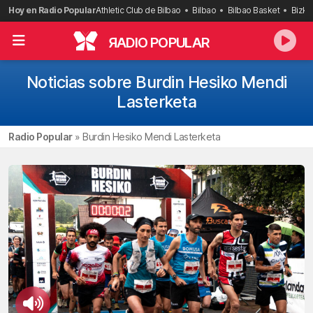
Saltar
Hoy en Radio Popular
Athletic Club de Bilbao
Bilbao
Bilbao Basket
Bizka
al
contenido
R
ADIO POPULAR
Noticias sobre Burdin Hesiko Mendi
Lasterketa
Radio Popular
»
Burdin Hesiko Mendi Lasterketa