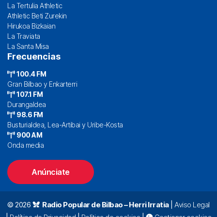
La Tertulia Athletic
Athletic Beti Zurekin
Hirukoa Bizkaian
La Traviata
La Santa Misa
Frecuencias
100.4 FM
Gran Bilbao y Enkarterri
107.1 FM
Durangaldea
98.6 FM
Busturialdea, Lea-Artibai y Uribe-Kosta
900 AM
Onda media
Anúnciate
© 2026
Radio Popular de Bilbao – Herri Irratia
|
Aviso Legal