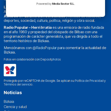
Powered by
Media Sector S.L.
La radio sin cadenas
. Desde 1960 haciendo radio en Bilbao.
Actualidad y
podcast
de
Bilbao
y
Bizkaia
, los partidos del
Athletic
en
‘La Emoción del Bacalao’
, noticias de sucesos,
deportes, sociedad, cultura, política, religión y obra social.
Radio Popular – Herri Irratia
es una emisora de radio fundada
en el año 1960 y propiedad del obispado de Bilbao con una
programación de carácter generalista, que va dirigida a todo el
territorio histórico de Bizkaia.
Menciónanos con
@RadioPopular
para comentar la actualidad de
Bizkaia.
Fotos en colaboración con
Depositphotos
Protegido por reCAPTCHA de Google. Se aplican su
Política de Privacidad
y
Términos del servicio
.
Noticias
Bizkaia
Ciencia y salud