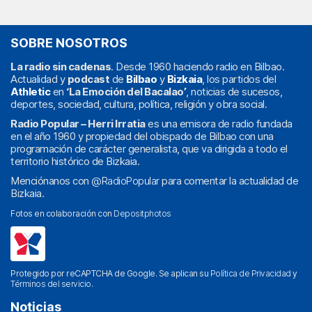
SOBRE NOSOTROS
La radio sin cadenas
. Desde 1960 haciendo radio en Bilbao.
Actualidad y
podcast
de
Bilbao
y
Bizkaia
, los partidos del
Athletic
en
‘La Emoción del Bacalao’
, noticias de sucesos,
deportes, sociedad, cultura, política, religión y obra social.
Radio Popular – Herri Irratia
es una emisora de radio fundada
en el año 1960 y propiedad del obispado de Bilbao con una
programación de carácter generalista, que va dirigida a todo el
territorio histórico de Bizkaia.
Menciónanos con
@RadioPopular
para comentar la actualidad de
Bizkaia.
Fotos en colaboración con
Depositphotos
Protegido por reCAPTCHA de Google. Se aplican su
Política de Privacidad
y
Términos del servicio
.
Noticias