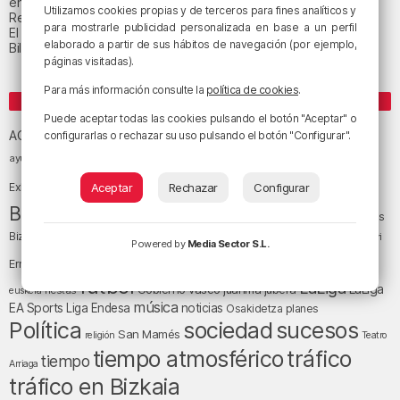
en Muskiz
Utilizamos cookies propias y de terceros para fines analíticos y
Recuperado el cuerpo sin vida de una mujer en la ría de Bilbao
para mostrarle publicidad personalizada en base a un perfil
El tiempo este jueves en Bizkaia: cielo muy nuboso
elaborado a partir de sus hábitos de navegación (por ejemplo,
Bilbao celebra el 27 de agosto el «Día de las Personas Mayores»
páginas visitadas).
Para más información consulte la
política de cookies
.
ETIQUETAS
Puede aceptar todas las cookies pulsando el botón "Aceptar" o
Athletic Club de Bilbao
Athletic Club
ACB
configurarlas o rechazar su uso pulsando el botón "Configurar".
baloncesto
BEC (Bilbao
ayuntamiento de Bilbao
Barakaldo
Basauri
Bilbao
Bizkaia
Bilbao Basket
Aceptar
Rechazar
Configurar
Exhibition Center)
cultura
Bizkaia y sus comarcas
Copa del Rey
Cáritas
Diócesis de Bilbao
el tiempo
Egunon Bizkaia
Deusto
Bizkaia
Enkarterri
Powered by
Media Sector S.L.
Euskadi (País Vasco)
Ernesto Valverde
Ertzaintza
fútbol
LaLiga
LaLiga
Gobierno vasco
juanma jubera
fiestas
euskera
música
EA Sports
Liga Endesa
noticias
Osakidetza
planes
Política
sociedad
sucesos
San Mamés
religión
Teatro
tráfico
tiempo atmosférico
tiempo
Arriaga
tráfico en Bizkaia