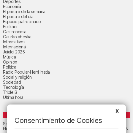
Deportes
Economía
El paisaje de la semana
El paisaje del día
Espacio patrocinado
Euskadi
Gastronomía
Gaurko abestia
Informativos
Internacional
Jaialdi 2025
Música
Opinión
Política
Radio Popular-Herri Irratia
Social y religión
Sociedad
Tecnología
Triple B
Última hora
X
ENTRADAS RECIENTES
Consentimiento de Cookies
San Juan de Gaztelugatxe cerrará el día del eclipse
Heridas dos personas en un accidente entre tres vehículos en la A8