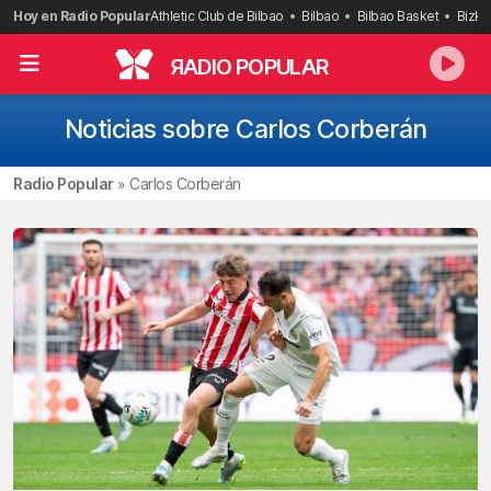
Saltar
Hoy en Radio Popular
Athletic Club de Bilbao
Bilbao
Bilbao Basket
Bizka
al
contenido
R
ADIO POPULAR
Noticias sobre Carlos Corberán
Radio Popular
»
Carlos Corberán