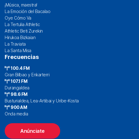
¡Música, maestra!
La Emoción del Bacalao
Oye Cómo Va
La Tertulia Athletic
Athletic Beti Zurekin
Hirukoa Bizkaian
La Traviata
La Santa Misa
Frecuencias
100.4 FM
Gran Bilbao y Enkarterri
107.1 FM
Durangaldea
98.6 FM
Busturialdea, Lea-Artibai y Uribe-Kosta
900 AM
Onda media
Anúnciate