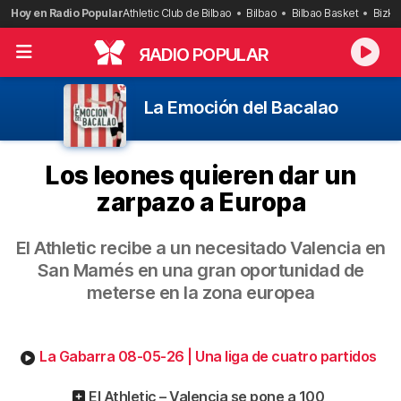
Saltar
Hoy en Radio Popular
Athletic Club de Bilbao
Bilbao
Bilbao Basket
Bizka
al
contenido
R
ADIO POPULAR
La Emoción del Bacalao
Los leones quieren dar un
zarpazo a Europa
El Athletic recibe a un necesitado Valencia en
San Mamés en una gran oportunidad de
meterse en la zona europea
La Gabarra 08-05-26 | Una liga de cuatro partidos
El Athletic – Valencia se pone a 100