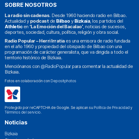
SOBRE NOSOTROS
La radio sin cadenas
. Desde 1960 haciendo radio en Bilbao.
Actualidad y
podcast
de
Bilbao
y
Bizkaia
, los partidos del
Athletic
en
‘La Emoción del Bacalao’
, noticias de sucesos,
deportes, sociedad, cultura, política, religión y obra social.
Radio Popular – Herri Irratia
es una emisora de radio fundada
en el año 1960 y propiedad del obispado de Bilbao con una
programación de carácter generalista, que va dirigida a todo el
territorio histórico de Bizkaia.
Menciónanos con
@RadioPopular
para comentar la actualidad de
Bizkaia.
Fotos en colaboración con
Depositphotos
Protegido por reCAPTCHA de Google. Se aplican su
Política de Privacidad
y
Términos del servicio
.
Noticias
Bizkaia