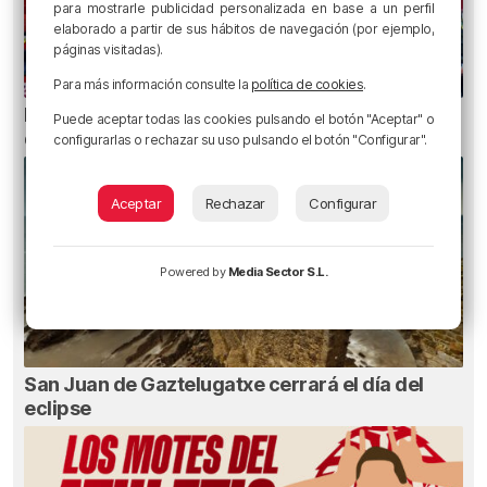
para mostrarle publicidad personalizada en base a un perfil
elaborado a partir de sus hábitos de navegación (por ejemplo,
páginas visitadas).
Para más información consulte la
política de cookies
.
Metro Bilbao cierra la estación de San Mamés
Puede aceptar todas las cookies pulsando el botón "Aceptar" o
durante una hora por un incendio
configurarlas o rechazar su uso pulsando el botón "Configurar".
Aceptar
Rechazar
Configurar
Powered by
Media Sector S.L.
San Juan de Gaztelugatxe cerrará el día del
eclipse