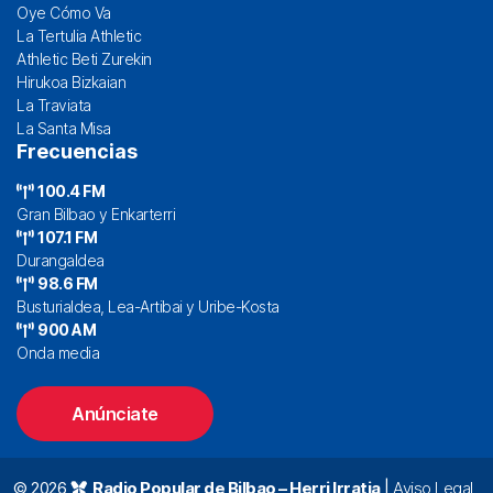
Oye Cómo Va
La Tertulia Athletic
Athletic Beti Zurekin
Hirukoa Bizkaian
La Traviata
La Santa Misa
Frecuencias
100.4 FM
Gran Bilbao y Enkarterri
107.1 FM
Durangaldea
98.6 FM
Busturialdea, Lea-Artibai y Uribe-Kosta
900 AM
Onda media
Anúnciate
© 2026
Radio Popular de Bilbao – Herri Irratia
|
Aviso Legal