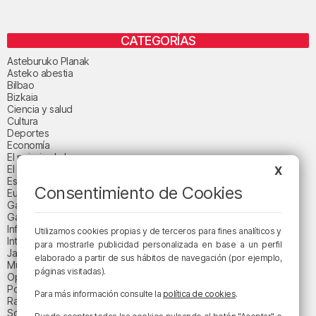
CATEGORÍAS
Asteburuko Planak
Asteko abestia
Bilbao
Bizkaia
Ciencia y salud
Cultura
Deportes
Economía
El paisaje de la semana
El paisaje del día
X
Espacio patrocinado
Consentimiento de Cookies
Euskadi
Gastronomía
Gaurko abestia
Informativos
Utilizamos cookies propias y de terceros para fines analíticos y
Internacional
para mostrarle publicidad personalizada en base a un perfil
Jaialdi 2025
elaborado a partir de sus hábitos de navegación (por ejemplo,
Música
páginas visitadas).
Opinión
Política
Para más información consulte la
política de cookies
.
Radio Popular-Herri Irratia
Social y religión