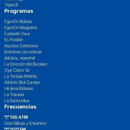
Triple B
Programas
EgunOn Bizkaia
EgunOn Magazine
Euskadin Gaur
Es Posible
Asuntos Exteriores
Boletines de noticias
¡Música, maestra!
La Emoción del Bacalao
Oye Cómo Va
La Tertulia Athletic
Athletic Beti Zurekin
Hirukoa Bizkaian
La Traviata
La Santa Misa
Frecuencias
100.4 FM
Gran Bilbao y Enkarterri
107.1 FM