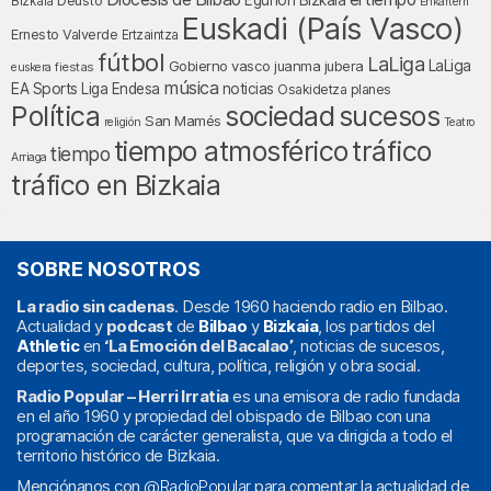
Egunon Bizkaia
Deusto
Bizkaia
Enkarterri
Euskadi (País Vasco)
Ernesto Valverde
Ertzaintza
fútbol
LaLiga
LaLiga
Gobierno vasco
juanma jubera
fiestas
euskera
música
EA Sports
Liga Endesa
noticias
Osakidetza
planes
Política
sociedad
sucesos
San Mamés
religión
Teatro
tráfico
tiempo atmosférico
tiempo
Arriaga
tráfico en Bizkaia
SOBRE NOSOTROS
La radio sin cadenas
. Desde 1960 haciendo radio en Bilbao.
Actualidad y
podcast
de
Bilbao
y
Bizkaia
, los partidos del
Athletic
en
‘La Emoción del Bacalao’
, noticias de sucesos,
deportes, sociedad, cultura, política, religión y obra social.
Radio Popular – Herri Irratia
es una emisora de radio fundada
en el año 1960 y propiedad del obispado de Bilbao con una
programación de carácter generalista, que va dirigida a todo el
territorio histórico de Bizkaia.
Menciónanos con
@RadioPopular
para comentar la actualidad de