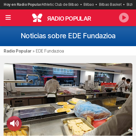
Saltar
Hoy en Radio Popular
Athletic Club de Bilbao
Bilbao
Bilbao Basket
Bizka
al
contenido
R
ADIO POPULAR
Noticias sobre EDE Fundazioa
Radio Popular
»
EDE Fundazioa