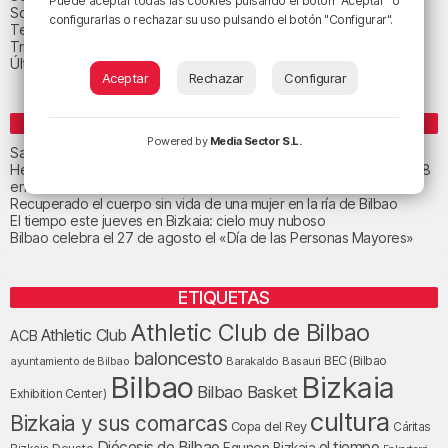
Puede aceptar todas las cookies pulsando el botón "Aceptar" o
Sociedad
configurarlas o rechazar su uso pulsando el botón "Configurar".
Tecnología
Triple B
Última hora
Aceptar
Rechazar
Configurar
ENTRADAS RECIENTES
Powered by
Media Sector S.L.
San Juan de Gaztelugatxe cerrará el día del eclipse
Heridas dos personas en un accidente entre tres vehículos en la A8
en Muskiz
Recuperado el cuerpo sin vida de una mujer en la ría de Bilbao
El tiempo este jueves en Bizkaia: cielo muy nuboso
Bilbao celebra el 27 de agosto el «Día de las Personas Mayores»
ETIQUETAS
Athletic Club de Bilbao
Athletic Club
ACB
baloncesto
BEC (Bilbao
ayuntamiento de Bilbao
Barakaldo
Basauri
Bilbao
Bizkaia
Bilbao Basket
Exhibition Center)
cultura
Bizkaia y sus comarcas
Copa del Rey
Cáritas
Diócesis de Bilbao
el tiempo