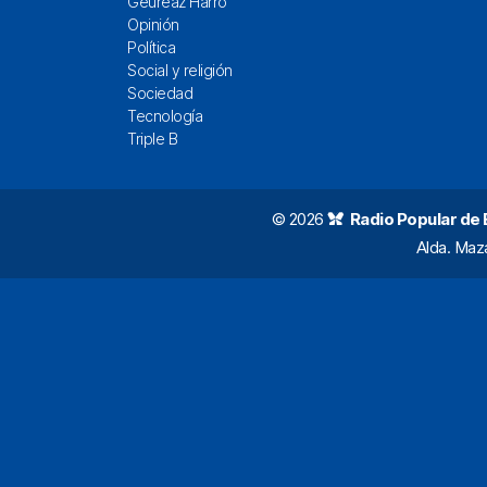
Geureaz Harro
Opinión
Política
Social y religión
Sociedad
Tecnología
Triple B
© 2026
Radio Popular de Bi
Alda. Maz