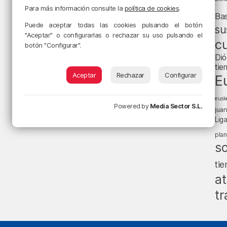
Para más información consulte la
política de cookies
.
Ba
Puede aceptar todas las cookies pulsando el botón
su
"Aceptar" o configurarlas o rechazar su uso pulsando el
cu
botón "Configurar".
Dió
tie
Aceptar
Rechazar
Configurar
E
eusk
Powered by
Media Sector S.L.
jua
Lig
pla
s
ti
at
tr