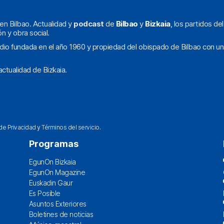
en Bilbao. Actualidad y
podcast
de
Bilbao
y
Bizkaia
, los partidos de
ón y obra social.
dio fundada en el año 1960 y propiedad del obispado de Bilbao con un
ctualidad de Bizkaia.
 de Privacidad
y
Términos del servicio
.
Programas
EgunOn Bizkaia
EgunOn Magazine
Euskadin Gaur
Es Posible
Asuntos Exteriores
Boletines de noticias