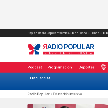
Saltar
al
contenido
Hoy en Radio Popular
Athletic Club de Bilbao
Bilbao
Bil
R
ADIO POPULAR
BILBO
HERRI
IRRATIA
Podcast
Programación
Deportes
Frecuencias
Radio Popular
»
Educación inclusiva