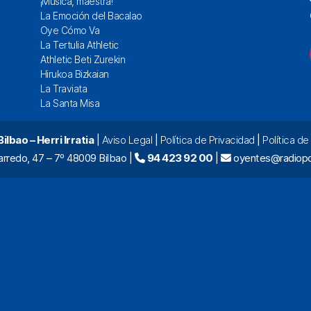
¡Música, maestra!
La Emoción del Bacalao
Oye Cómo Va
La Tertulia Athletic
Athletic Beti Zurekin
Hirukoa Bizkaian
La Traviata
La Santa Misa
lbao – Herri Irratia
|
Aviso Legal
|
Política de Privacidad
|
Política d
arredo, 47 – 7º 48009 Bilbao |
94 423 92 00
|
oyentes@radiopo