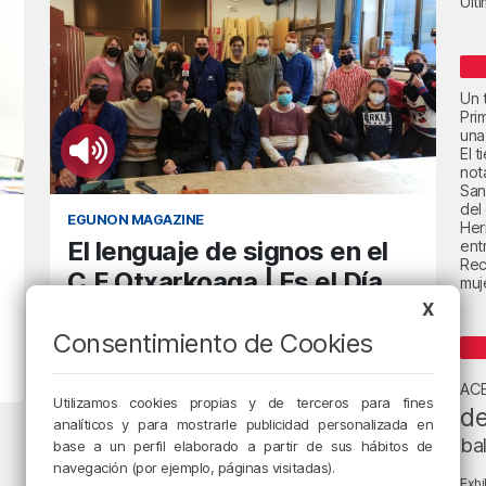
Últ
Un t
Pri
una
El 
not
San
del
EGUNON MAGAZINE
Her
El lenguaje de signos en el
ent
Rec
C.F Otxarkoaga | Es el Día
muje
Internacional de la
X
Diversidad Funcional
Consentimiento de Cookies
3/12/2021 • 11:59 • MAY MADRAZO
AC
Utilizamos cookies propias y de terceros para fines
de
analíticos y para mostrarle publicidad personalizada en
ba
base a un perfil elaborado a partir de sus hábitos de
navegación (por ejemplo, páginas visitadas).
Exhi