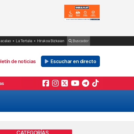
Bacalao
La Tertulia
Hirukoa Bizkaian
Buscador
etín de noticias
Escuchar en directo
as
CATEGORÍAS