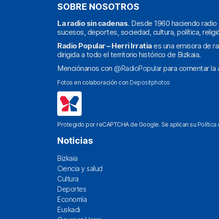
SOBRE NOSOTROS
La radio sin cadenas
. Desde 1960 haciendo radio 
sucesos, deportes, sociedad, cultura, política, religi
Radio Popular – Herri Irratia
es una emisora de ra
dirigida a todo el territorio histórico de Bizkaia.
Menciónanos con
@RadioPopular
para comentar la a
Fotos en colaboración con
Depositphotos
Protegido por reCAPTCHA de Google. Se aplican su
Política
Noticias
Bizkaia
Ciencia y salud
Cultura
Deportes
Economía
Euskadi