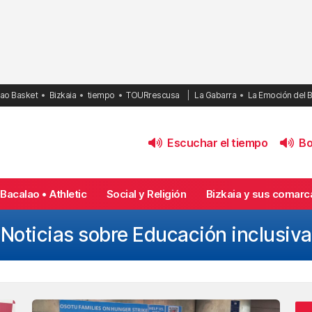
bao Basket
Bizkaia
tiempo
TOURrescusa
La Gabarra
La Emoción del 
Escuchar el tiempo
Bol
Bacalao • Athletic
Social y Religión
Bizkaia y sus comarc
Noticias sobre Educación inclusiva