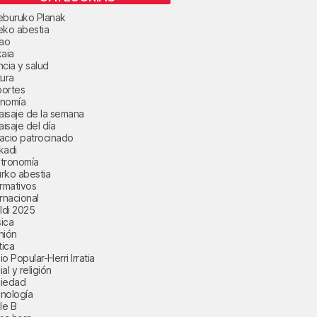
eburuko Planak
eko abestia
bao
kaia
ncia y salud
tura
ortes
nomía
paisaje de la semana
aisaje del día
acio patrocinado
kadi
tronomía
rko abestia
ormativos
ernacional
aldi 2025
ica
nión
tica
o Popular-Herri Irratia
al y religión
iedad
nología
le B