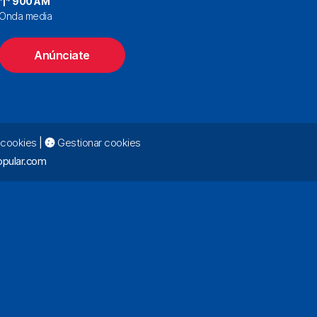
900 AM
Onda media
Anúnciate
e cookies
|
Gestionar cookies
pular.com