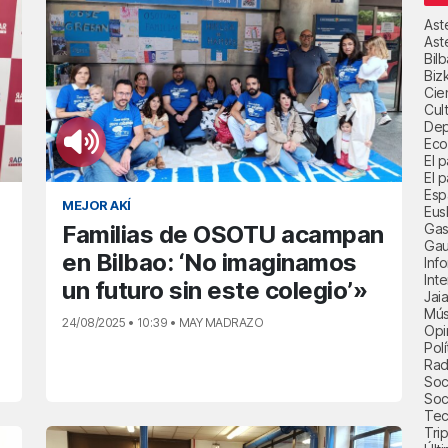
Ast
Ast
Bil
Biz
Cie
Cul
Dep
Eco
El 
El p
Esp
MEJOR AKÍ
Eus
Gas
Familias de OSOTU acampan
Gau
en Bilbao: ‘No imaginamos
Inf
Int
un futuro sin este colegio’»
Jai
Mús
24/08/2025 • 10:39 • MAY MADRAZO
Opi
Polí
Radi
Soci
Soc
Tec
Trip