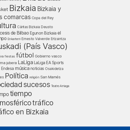
Bizkaia
Bizkaia y
sket
s comarcas
Copa del Rey
ltura
Deusto
Cáritas Bizkaia
cesis de Bilbao
el
Egunon Bizkaia
mpo
Ernesto Valverde
Ertzaintza
Enkarterri
uskadi (País Vasco)
fútbol
Gobierno vasco
fiestas
era
LaLiga
LaLiga EA Sports
nma jubera
música
a Endesa
noticias
Osakidetza
Política
San Mamés
nes
religión
ociedad
sucesos
Teatro Arriaga
tiempo
empo
tráfico
mosférico
áfico en Bizkaia