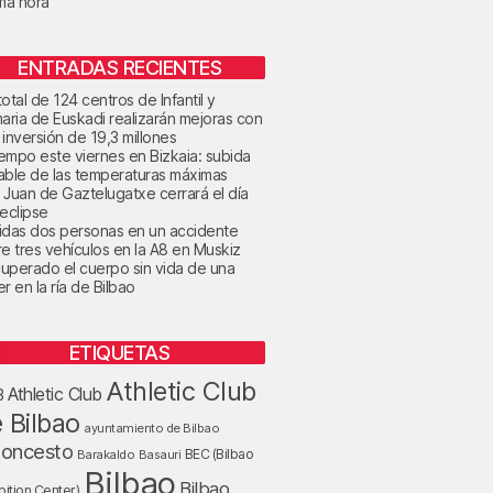
ima hora
ENTRADAS RECIENTES
otal de 124 centros de Infantil y
maria de Euskadi realizarán mejoras con
 inversión de 19,3 millones
tiempo este viernes en Bizkaia: subida
able de las temperaturas máximas
 Juan de Gaztelugatxe cerrará el día
 eclipse
idas dos personas en un accidente
re tres vehículos en la A8 en Muskiz
uperado el cuerpo sin vida de una
r en la ría de Bilbao
ETIQUETAS
Athletic Club
Athletic Club
B
 Bilbao
ayuntamiento de Bilbao
loncesto
BEC (Bilbao
Barakaldo
Basauri
Bilbao
Bilbao
bition Center)