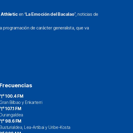
l
Athletic
en
‘La Emoción del Bacalao’
, noticias de
a programación de carácter generalista, que va
Frecuencias
100.4 FM
Gran Bilbao y Enkarterri
107.1 FM
Durangaldea
98.6 FM
Busturialdea, Lea-Artibai y Uribe-Kosta