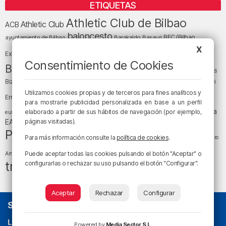
ETIQUETAS
Athletic Club de Bilbao
Athletic Club
ACB
baloncesto
BEC (Bilbao
ayuntamiento de Bilbao
Barakaldo
Basauri
Bilbao
Bizkaia
X
Bilbao Basket
Exhibition Center)
Consentimiento de Cookies
cultura
Bizkaia y sus comarcas
Copa del Rey
Cáritas
Diócesis de Bilbao
el tiempo
Egunon Bizkaia
Deusto
Bizkaia
Enkarterri
Euskadi (País Vasco)
Utilizamos cookies propias y de terceros para fines analíticos y
Ernesto Valverde
Ertzaintza
para mostrarle publicidad personalizada en base a un perfil
fútbol
LaLiga
LaLiga
Gobierno vasco
juanma jubera
elaborado a partir de sus hábitos de navegación (por ejemplo,
fiestas
euskera
música
EA Sports
páginas visitadas).
Liga Endesa
noticias
Osakidetza
planes
Política
sociedad
sucesos
San Mamés
Para más información consulte la
política de cookies
.
religión
Teatro
tráfico
tiempo atmosférico
tiempo
Puede aceptar todas las cookies pulsando el botón "Aceptar" o
Arriaga
tráfico en Bizkaia
configurarlas o rechazar su uso pulsando el botón "Configurar".
Aceptar
Rechazar
Configurar
SOBRE NOSOTROS
La radio sin cadenas
. Desde 1960 haciendo radio en Bilbao.
Powered by
Media Sector S.L.