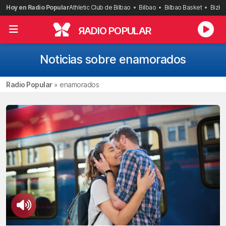
Saltar
Hoy en Radio Popular
Athletic Club de Bilbao
Bilbao
Bilbao Basket
Bizka
al
contenido
R
ADIO POPULAR
Noticias sobre enamorados
Radio Popular
»
enamorados