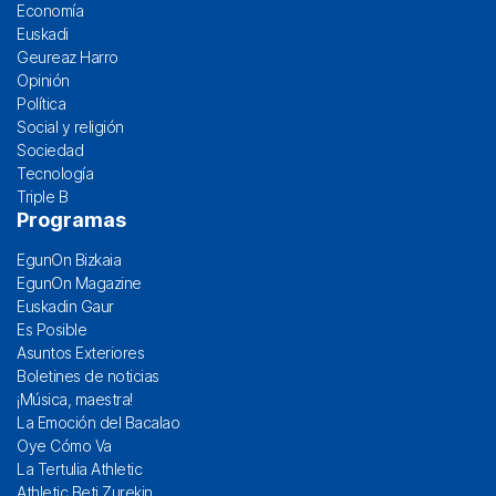
Economía
Euskadi
Geureaz Harro
Opinión
Política
Social y religión
Sociedad
Tecnología
Triple B
Programas
EgunOn Bizkaia
EgunOn Magazine
Euskadin Gaur
Es Posible
Asuntos Exteriores
Boletines de noticias
¡Música, maestra!
La Emoción del Bacalao
Oye Cómo Va
La Tertulia Athletic
Athletic Beti Zurekin