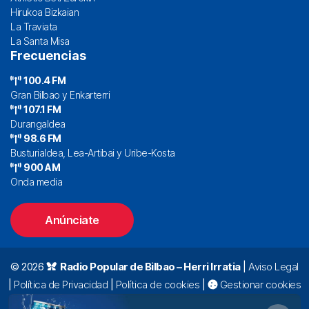
Hirukoa Bizkaian
La Traviata
La Santa Misa
Frecuencias
100.4 FM
Gran Bilbao y Enkarterri
107.1 FM
Durangaldea
98.6 FM
Busturialdea, Lea-Artibai y Uribe-Kosta
900 AM
Onda media
Anúnciate
© 2026
Radio Popular de Bilbao – Herri Irratia
|
Aviso Legal
|
Política de Privacidad
|
Política de cookies
|
Gestionar cookies
Alda. Mazarredo, 47 – 7º 48009 Bilbao |
94 423 92 00
|