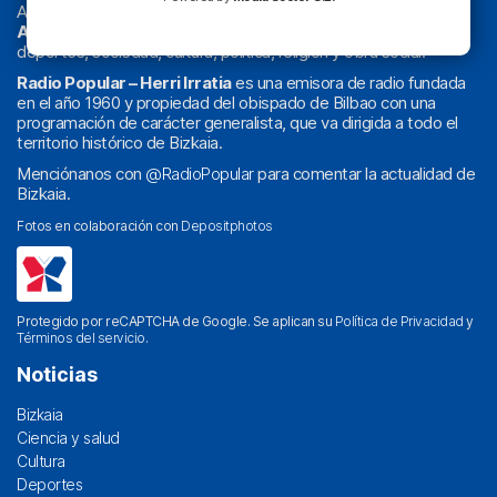
Actualidad y
podcast
de
Bilbao
y
Bizkaia
, los partidos del
Athletic
en
‘La Emoción del Bacalao’
, noticias de sucesos,
deportes, sociedad, cultura, política, religión y obra social.
Radio Popular – Herri Irratia
es una emisora de radio fundada
en el año 1960 y propiedad del obispado de Bilbao con una
programación de carácter generalista, que va dirigida a todo el
territorio histórico de Bizkaia.
Menciónanos con
@RadioPopular
para comentar la actualidad de
Bizkaia.
Fotos en colaboración con
Depositphotos
Protegido por reCAPTCHA de Google. Se aplican su
Política de Privacidad
y
Términos del servicio
.
Noticias
Bizkaia
Ciencia y salud
Cultura
Deportes