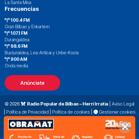
La Santa Misa
Frecuencias
100.4 FM
Gran Bilbao y Enkarterri
107.1 FM
Durangaldea
98.6 FM
Busturialdea, Lea-Artibai y Uribe-Kosta
900 AM
Onda media
Anúnciate
© 2026
Radio Popular de Bilbao – Herri Irratia
|
Aviso Legal
|
Política de Privacidad
|
Política de cookies
|
Gestionar cookies
Alda. Mazarredo, 47 – 7º 48009 Bilbao |
94 423 92 00
|
oyentes@radiopopular.com