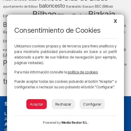
baloncesto
BEC (Bilbao
ayuntamiento de Bilbao
Barakaldo
Basauri
Bilbao
Bizkaia
Bilbao Basket
Exhibition Center)
X
cultura
Bizkaia y sus comarcas
Copa del Rey
Cáritas
Consentimiento de Cookies
Diócesis de Bilbao
el tiempo
Egunon Bizkaia
Deusto
Bizkaia
Enkarterri
Euskadi (País Vasco)
Ernesto Valverde
Ertzaintza
Utilizamos cookies propias y de terceros para fines analíticos y
fútbol
LaLiga
LaLiga
Gobierno vasco
juanma jubera
fiestas
euskera
para mostrarle publicidad personalizada en base a un perfil
música
EA Sports
Liga Endesa
noticias
Osakidetza
planes
elaborado a partir de sus hábitos de navegación (por ejemplo,
Política
sociedad
sucesos
páginas visitadas).
San Mamés
religión
Teatro
tráfico
tiempo atmosférico
tiempo
Para más información consulte la
política de cookies
.
Arriaga
tráfico en Bizkaia
Puede aceptar todas las cookies pulsando el botón "Aceptar" o
configurarlas o rechazar su uso pulsando el botón "Configurar".
SOBRE NOSOTROS
Aceptar
Rechazar
Configurar
La radio sin cadenas
. Desde 1960 haciendo radio en Bilbao.
Actualidad y
podcast
de
Bilbao
y
Bizkaia
, los partidos del
Powered by
Media Sector S.L.
Athletic
en
‘La Emoción del Bacalao’
, noticias de sucesos,
deportes, sociedad, cultura, política, religión y obra social.