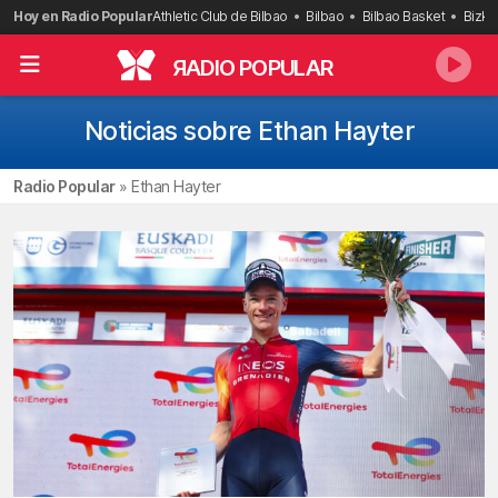
Saltar
Hoy en Radio Popular
Athletic Club de Bilbao
Bilbao
Bilbao Basket
Bizka
al
contenido
R
ADIO POPULAR
Noticias sobre Ethan Hayter
Radio Popular
»
Ethan Hayter