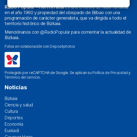
Radio Popular – Herri Irratia
es una emisora de radio fundada
en el año 1960 y propiedad del obispado de Bilbao con una
programación de carácter generalista, que va dirigida a todo el
territorio histórico de Bizkaia.
Menciónanos con
@RadioPopular
para comentar la actualidad de
Bizkaia.
Fotos en colaboración con
Depositphotos
Protegido por reCAPTCHA de Google. Se aplican su
Política de Privacidad
y
Términos del servicio
.
Noticias
Bizkaia
Ciencia y salud
Cultura
Deportes
Economía
Euskadi
Geureaz Harro