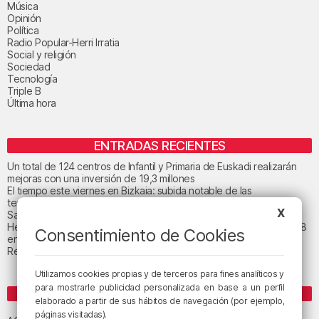
Música
Opinión
Política
Radio Popular-Herri Irratia
Social y religión
Sociedad
Tecnología
Triple B
Última hora
ENTRADAS RECIENTES
Un total de 124 centros de Infantil y Primaria de Euskadi realizarán
mejoras con una inversión de 19,3 millones
El tiempo este viernes en Bizkaia: subida notable de las
temperaturas máximas
X
San Juan de Gaztelugatxe cerrará el día del eclipse
Heridas dos personas en un accidente entre tres vehículos en la A8
Consentimiento de Cookies
en Muskiz
Recuperado el cuerpo sin vida de una mujer en la ría de Bilbao
Utilizamos cookies propias y de terceros para fines analíticos y
para mostrarle publicidad personalizada en base a un perfil
ETIQUETAS
elaborado a partir de sus hábitos de navegación (por ejemplo,
Athletic Club de Bilbao
páginas visitadas).