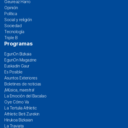
Geureaz Harro
Opinión
Política
Social y religión
Sociedad
Tecnología
Triple B
Programas
EgunOn Bizkaia
EgunOn Magazine
Euskadin Gaur
Es Posible
Asuntos Exteriores
Boletines de noticias
¡Música, maestra!
La Emoción del Bacalao
Oye Cómo Va
La Tertulia Athletic
Athletic Beti Zurekin
Hirukoa Bizkaian
La Traviata