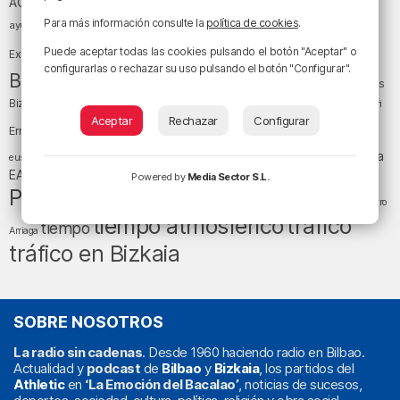
Athletic Club
ACB
baloncesto
Para más información consulte la
política de cookies
.
BEC (Bilbao
ayuntamiento de Bilbao
Barakaldo
Basauri
Bilbao
Bizkaia
Bilbao Basket
Puede aceptar todas las cookies pulsando el botón "Aceptar" o
Exhibition Center)
configurarlas o rechazar su uso pulsando el botón "Configurar".
cultura
Bizkaia y sus comarcas
Copa del Rey
Cáritas
Diócesis de Bilbao
el tiempo
Egunon Bizkaia
Deusto
Bizkaia
Enkarterri
Euskadi (País Vasco)
Aceptar
Rechazar
Configurar
Ernesto Valverde
Ertzaintza
fútbol
LaLiga
LaLiga
Gobierno vasco
juanma jubera
fiestas
euskera
música
EA Sports
Liga Endesa
noticias
Osakidetza
planes
Powered by
Media Sector S.L.
Política
sociedad
sucesos
San Mamés
religión
Teatro
tráfico
tiempo atmosférico
tiempo
Arriaga
tráfico en Bizkaia
SOBRE NOSOTROS
La radio sin cadenas
. Desde 1960 haciendo radio en Bilbao.
Actualidad y
podcast
de
Bilbao
y
Bizkaia
, los partidos del
Athletic
en
‘La Emoción del Bacalao’
, noticias de sucesos,