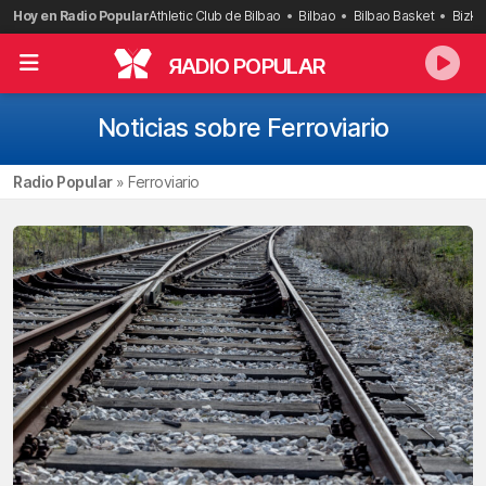
Saltar
Hoy en Radio Popular
Athletic Club de Bilbao
Bilbao
Bilbao Basket
Bizka
al
contenido
R
ADIO POPULAR
Noticias sobre Ferroviario
Radio Popular
»
Ferroviario