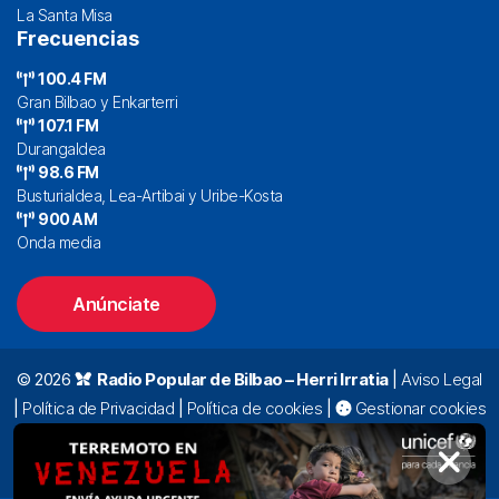
La Santa Misa
Frecuencias
100.4 FM
Gran Bilbao y Enkarterri
107.1 FM
Durangaldea
98.6 FM
Busturialdea, Lea-Artibai y Uribe-Kosta
900 AM
Onda media
Anúnciate
© 2026
Radio Popular de Bilbao – Herri Irratia
|
Aviso Legal
|
Política de Privacidad
|
Política de cookies
|
Gestionar cookies
Alda. Mazarredo, 47 – 7º 48009 Bilbao |
94 423 92 00
|
oyentes@radiopopular.com