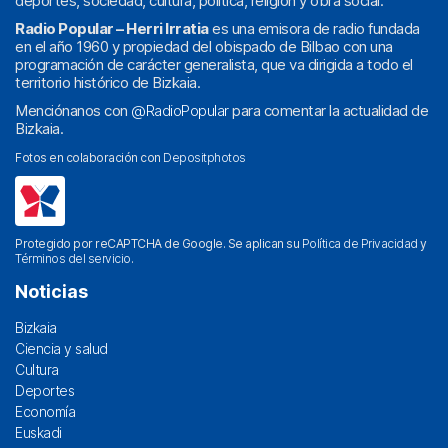
deportes, sociedad, cultura, política, religión y obra social.
Radio Popular – Herri Irratia
es una emisora de radio fundada
en el año 1960 y propiedad del obispado de Bilbao con una
programación de carácter generalista, que va dirigida a todo el
territorio histórico de Bizkaia.
Menciónanos con
@RadioPopular
para comentar la actualidad de
Bizkaia.
Fotos en colaboración con
Depositphotos
Protegido por reCAPTCHA de Google. Se aplican su
Política de Privacidad
y
Términos del servicio
.
Noticias
Bizkaia
Ciencia y salud
Cultura
Deportes
Economía
Euskadi