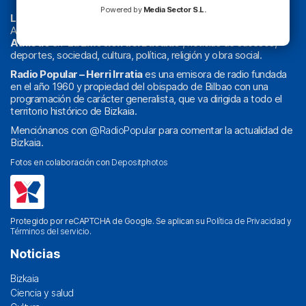
Powered by
Media Sector S.L.
La radio sin cadenas
. Desde 1960 haciendo radio en Bilbao.
Actualidad y
podcast
de
Bilbao
y
Bizkaia
, los partidos del
Athletic
en
‘La Emoción del Bacalao’
, noticias de sucesos,
deportes, sociedad, cultura, política, religión y obra social.
Radio Popular – Herri Irratia
es una emisora de radio fundada
en el año 1960 y propiedad del obispado de Bilbao con una
programación de carácter generalista, que va dirigida a todo el
territorio histórico de Bizkaia.
Menciónanos con
@RadioPopular
para comentar la actualidad de
Bizkaia.
Fotos en colaboración con
Depositphotos
Protegido por reCAPTCHA de Google. Se aplican su
Política de Privacidad
y
Términos del servicio
.
Noticias
Bizkaia
Ciencia y salud