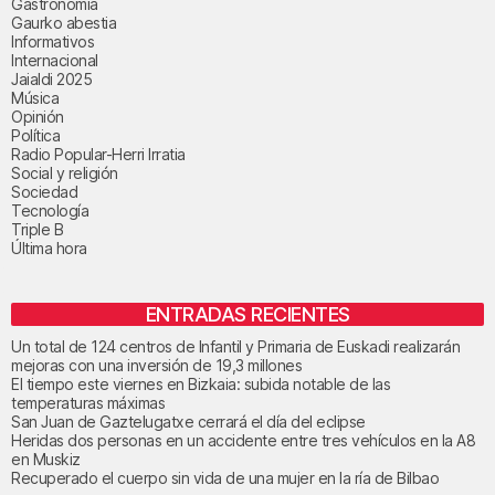
Gastronomía
Gaurko abestia
Informativos
Internacional
Jaialdi 2025
Música
Opinión
Política
Radio Popular-Herri Irratia
Social y religión
Sociedad
Tecnología
Triple B
Última hora
ENTRADAS RECIENTES
Un total de 124 centros de Infantil y Primaria de Euskadi realizarán
mejoras con una inversión de 19,3 millones
El tiempo este viernes en Bizkaia: subida notable de las
temperaturas máximas
San Juan de Gaztelugatxe cerrará el día del eclipse
Heridas dos personas en un accidente entre tres vehículos en la A8
en Muskiz
Recuperado el cuerpo sin vida de una mujer en la ría de Bilbao