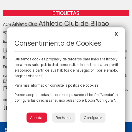
ETIQUETAS
Athletic Club de Bilbao
Athletic Club
ACB
baloncesto
BEC (Bilbao
ayuntamiento de Bilbao
Barakaldo
Basauri
X
Bilbao
Bizkaia
Bilbao Basket
Consentimiento de Cookies
Exhibition Center)
cultura
Bizkaia y sus comarcas
Copa del Rey
Cáritas
Diócesis de Bilbao
el tiempo
Egunon Bizkaia
Deusto
Bizkaia
Enkarterri
Utilizamos cookies propias y de terceros para fines analíticos y
Euskadi (País Vasco)
para mostrarle publicidad personalizada en base a un perfil
Ernesto Valverde
Ertzaintza
elaborado a partir de sus hábitos de navegación (por ejemplo,
fútbol
LaLiga
LaLiga
Gobierno vasco
juanma jubera
fiestas
euskera
páginas visitadas).
música
EA Sports
Liga Endesa
noticias
Osakidetza
planes
Para más información consulte la
política de cookies
.
Política
sociedad
sucesos
San Mamés
religión
Teatro
Puede aceptar todas las cookies pulsando el botón "Aceptar" o
tráfico
tiempo atmosférico
tiempo
Arriaga
configurarlas o rechazar su uso pulsando el botón "Configurar".
tráfico en Bizkaia
Aceptar
Rechazar
Configurar
SOBRE NOSOTROS