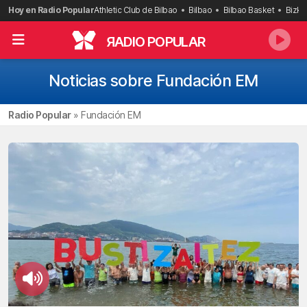
Saltar
Hoy en Radio Popular
Athletic Club de Bilbao
Bilbao
Bilbao Basket
Bizka
al
contenido
R
ADIO POPULAR
Noticias sobre Fundación EM
Radio Popular
»
Fundación EM