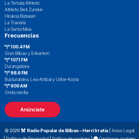
La Tertulia Athletic
Athletic Beti Zurekin
Hirukoa Bizkaian
La Traviata
La Santa Misa
Frecuencias
100.4 FM
Gran Bilbao y Enkarterri
107.1 FM
Durangaldea
98.6 FM
Busturialdea, Lea-Artibai y Uribe-Kosta
900 AM
Onda media
Anúnciate
© 2026
Radio Popular de Bilbao – Herri Irratia
|
Aviso Legal
|
Política de Privacidad
|
Política de cookies
|
Gestionar cookies