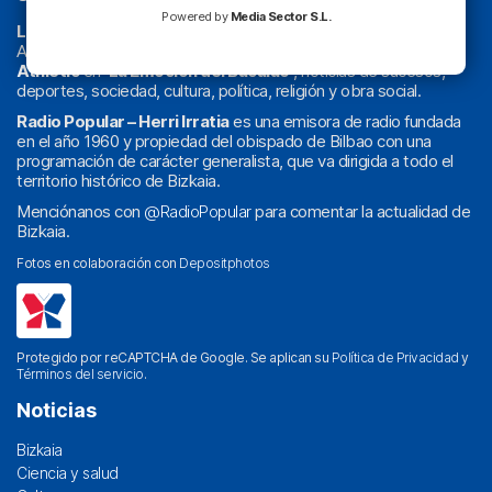
Powered by
Media Sector S.L.
La radio sin cadenas
. Desde 1960 haciendo radio en Bilbao.
Actualidad y
podcast
de
Bilbao
y
Bizkaia
, los partidos del
Athletic
en
‘La Emoción del Bacalao’
, noticias de sucesos,
deportes, sociedad, cultura, política, religión y obra social.
Radio Popular – Herri Irratia
es una emisora de radio fundada
en el año 1960 y propiedad del obispado de Bilbao con una
programación de carácter generalista, que va dirigida a todo el
territorio histórico de Bizkaia.
Menciónanos con
@RadioPopular
para comentar la actualidad de
Bizkaia.
Fotos en colaboración con
Depositphotos
Protegido por reCAPTCHA de Google. Se aplican su
Política de Privacidad
y
Términos del servicio
.
Noticias
Bizkaia
Ciencia y salud