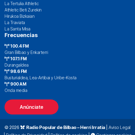
La Tertulia Athletic
Athletic Beti Zurekin
Hirukoa Bizkaian
La Traviata
La Santa Misa
Frecuencias
100.4 FM
Gran Bilbao y Enkarterri
107.1 FM
Durangaldea
98.6 FM
Busturialdea, Lea-Artibai y Uribe-Kosta
900 AM
Onda media
Anúnciate
© 2026
Radio Popular de Bilbao – Herri Irratia
|
Aviso Legal