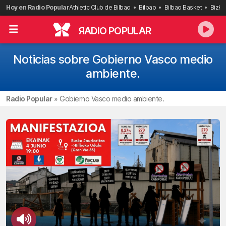
Saltar
Hoy en Radio Popular
Athletic Club de Bilbao
Bilbao
Bilbao Basket
Bizka
al
contenido
R
ADIO POPULAR
Noticias sobre Gobierno Vasco medio
ambiente.
Radio Popular
»
Gobierno Vasco medio ambiente.