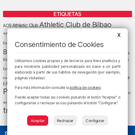
ETIQUETAS
Athletic Club de Bilbao
Athletic Club
ACB
baloncesto
BEC (Bilbao
ayuntamiento de Bilbao
Barakaldo
Basauri
X
Bilbao
Bizkaia
Bilbao Basket
Consentimiento de Cookies
Exhibition Center)
cultura
Bizkaia y sus comarcas
Copa del Rey
Cáritas
Diócesis de Bilbao
el tiempo
Egunon Bizkaia
Deusto
Bizkaia
Enkarterri
Utilizamos cookies propias y de terceros para fines analíticos y
Euskadi (País Vasco)
para mostrarle publicidad personalizada en base a un perfil
Ernesto Valverde
Ertzaintza
elaborado a partir de sus hábitos de navegación (por ejemplo,
fútbol
LaLiga
LaLiga
Gobierno vasco
juanma jubera
fiestas
páginas visitadas).
euskera
música
EA Sports
Liga Endesa
noticias
Osakidetza
planes
Para más información consulte la
política de cookies
.
Política
sociedad
sucesos
San Mamés
religión
Teatro
Puede aceptar todas las cookies pulsando el botón "Aceptar" o
tráfico
tiempo atmosférico
tiempo
Arriaga
configurarlas o rechazar su uso pulsando el botón "Configurar".
tráfico en Bizkaia
Aceptar
Rechazar
Configurar
SOBRE NOSOTROS