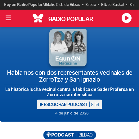
Saltar
Hoy en Radio Popular
Athletic Club de Bilbao
Bilbao
Bilbao Basket
Bizka
al
contenido
R
ADIO POPULAR
Hablamos con dos representantes vecinales de
ZorroTza y San Ignazio
La histórica lucha vecinal contra la fábrica de Sader Profersa en
Zorrotza se intensifica
ESCUCHAR PODCAST |
8:59
4 de junio de 2026
PODCAST
BILBAO