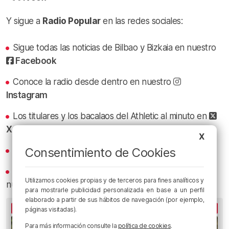
Y sigue a
Radio Popular
en las redes sociales:
Sigue todas las noticias de Bilbao y Bizkaia en nuestro
Facebook
Conoce la radio desde dentro en nuestro
Instagram
Los titulares y los bacalaos del Athletic al minuto en
X
X
Consentimiento de Cookies
Revive los mejores bacalaos en
YouTube
Recibe las actualizaciones de nuestra programación y
Utilizamos cookies propias y de terceros para fines analíticos y
nuestras noticias en nuestro
canal de Telegram
para mostrarle publicidad personalizada en base a un perfil
elaborado a partir de sus hábitos de navegación (por ejemplo,
LO MÁS ESCUCHADO
páginas visitadas).
Para más información consulte la
política de cookies
.