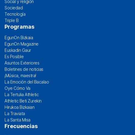
Social y religión
Sociedad
Tecnología
Triple B
Programas
EgunOn Bizkaia
EgunOn Magazine
Euskadin Gaur
Es Posible
Asuntos Exteriores
Boletines de noticias
¡Música, maestra!
La Emoción del Bacalao
Oye Cómo Va
La Tertulia Athletic
Athletic Beti Zurekin
Hirukoa Bizkaian
La Traviata
La Santa Misa
Frecuencias