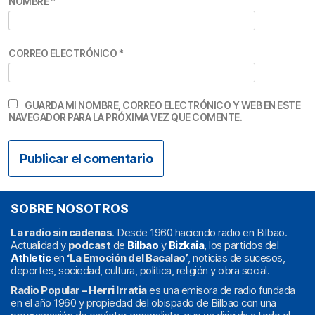
NOMBRE
*
CORREO ELECTRÓNICO
*
GUARDA MI NOMBRE, CORREO ELECTRÓNICO Y WEB EN ESTE
NAVEGADOR PARA LA PRÓXIMA VEZ QUE COMENTE.
SOBRE NOSOTROS
La radio sin cadenas
. Desde 1960 haciendo radio en Bilbao.
Actualidad y
podcast
de
Bilbao
y
Bizkaia
, los partidos del
Athletic
en
‘La Emoción del Bacalao’
, noticias de sucesos,
deportes, sociedad, cultura, política, religión y obra social.
Radio Popular – Herri Irratia
es una emisora de radio fundada
en el año 1960 y propiedad del obispado de Bilbao con una