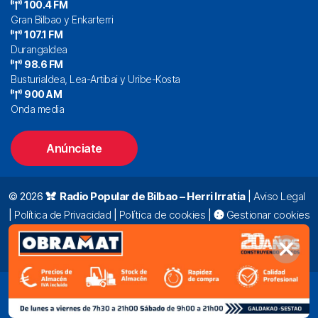
100.4 FM
Gran Bilbao y Enkarterri
107.1 FM
Durangaldea
98.6 FM
Busturialdea, Lea-Artibai y Uribe-Kosta
900 AM
Onda media
Anúnciate
© 2026
Radio Popular de Bilbao – Herri Irratia
|
Aviso Legal
|
Política de Privacidad
|
Política de cookies
|
Gestionar cookies
Alda. Mazarredo, 47 – 7º 48009 Bilbao |
94 423 92 00
|
oyentes@radiopopular.com