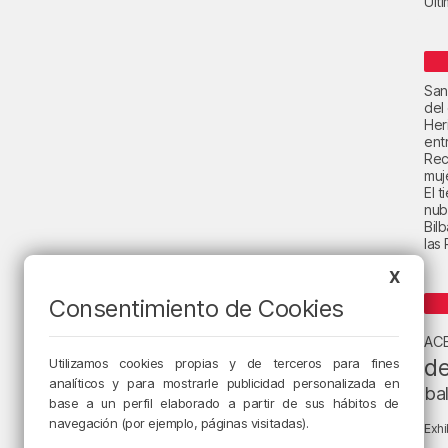
Últ
San
del
Her
ent
Rec
muje
El 
nub
Bil
las
X
Consentimiento de Cookies
AC
de
Utilizamos cookies propias y de terceros para fines
analíticos y para mostrarle publicidad personalizada en
ba
base a un perfil elaborado a partir de sus hábitos de
navegación (por ejemplo, páginas visitadas).
Exhi