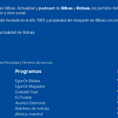
en Bilbao. Actualidad y
podcast
de
Bilbao
y
Bizkaia
, los partidos de
ón y obra social.
dio fundada en el año 1960 y propiedad del obispado de Bilbao con un
ctualidad de Bizkaia.
 de Privacidad
y
Términos del servicio
.
Programas
EgunOn Bizkaia
EgunOn Magazine
Euskadin Gaur
Es Posible
Asuntos Exteriores
Boletines de noticias
¡Música, maestra!