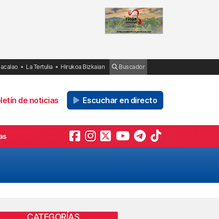
Bacalao
La Tertulia
Hirukoa Bizkaian
Buscador
etín de noticias
Escuchar en directo
as
CATEGORÍAS