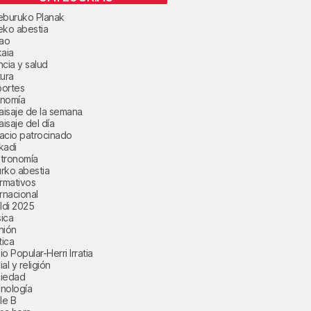
eburuko Planak
eko abestia
bao
kaia
ncia y salud
tura
ortes
nomía
paisaje de la semana
aisaje del día
acio patrocinado
kadi
tronomía
rko abestia
ormativos
ernacional
aldi 2025
ica
nión
tica
o Popular-Herri Irratia
al y religión
iedad
nología
le B