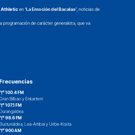
l
Athletic
en
‘La Emoción del Bacalao’
, noticias de
a programación de carácter generalista, que va
Frecuencias
100.4 FM
Gran Bilbao y Enkarterri
107.1 FM
Durangaldea
98.6 FM
Busturialdea, Lea-Artibai y Uribe-Kosta
900 AM