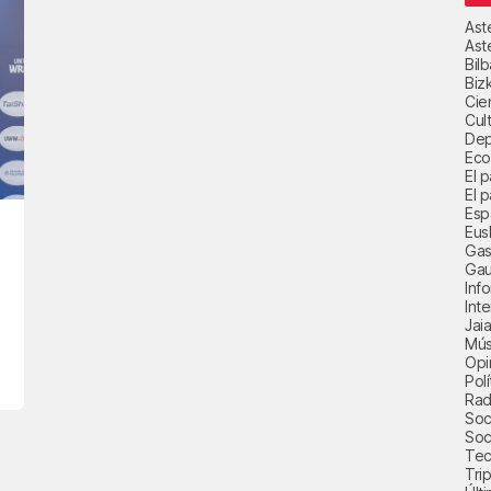
Ast
Ast
Bil
Biz
Cie
Cul
Dep
Eco
El 
El p
Esp
Eus
Gas
Gau
Inf
Int
Jai
Mús
Opi
Polí
Radi
Soci
Soc
Tec
Trip