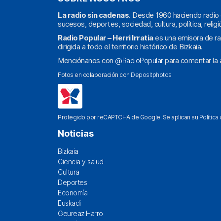
La radio sin cadenas
. Desde 1960 haciendo radio 
sucesos, deportes, sociedad, cultura, política, religi
Radio Popular – Herri Irratia
es una emisora de ra
dirigida a todo el territorio histórico de Bizkaia.
Menciónanos con
@RadioPopular
para comentar la a
Fotos en colaboración con
Depositphotos
Protegido por reCAPTCHA de Google. Se aplican su
Política
Noticias
Bizkaia
Ciencia y salud
Cultura
Deportes
Economía
Euskadi
Geureaz Harro