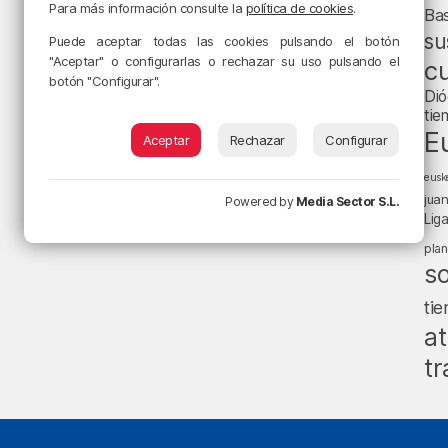
Para más información consulte la
política de cookies
.
Ba
su
Puede aceptar todas las cookies pulsando el botón
"Aceptar" o configurarlas o rechazar su uso pulsando el
cu
botón "Configurar".
Dió
tie
E
Aceptar
Rechazar
Configurar
eusk
jua
Powered by
Media Sector S.L.
Lig
pla
s
ti
at
tr