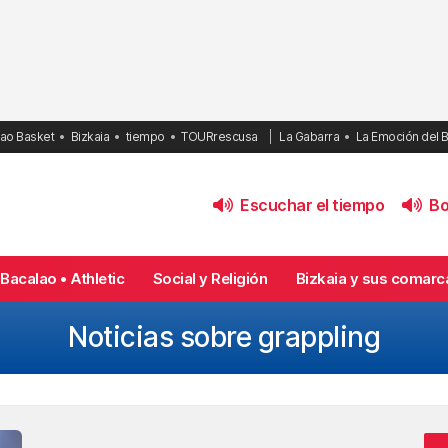
bao Basket
Bizkaia
tiempo
TOURrescusa
La Gabarra
La Emoción del 
Escuchar el tiempo
Bol
Bacalao • Athletic
Social y Religión
Bizkaia y sus comarc
Noticias sobre grappling