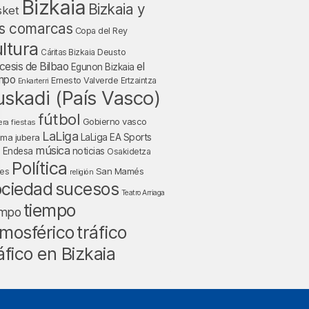
Bizkaia
Bizkaia y
sket
s comarcas
Copa del Rey
ltura
Deusto
Cáritas Bizkaia
cesis de Bilbao
el
Egunon Bizkaia
mpo
Ernesto Valverde
Ertzaintza
Enkarterri
uskadi (País Vasco)
fútbol
Gobierno vasco
fiestas
era
LaLiga
LaLiga EA Sports
nma jubera
música
a Endesa
noticias
Osakidetza
Política
San Mamés
nes
religión
ociedad
sucesos
Teatro Arriaga
tiempo
empo
tráfico
mosférico
áfico en Bizkaia