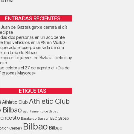
ima hora
ENTRADAS RECIENTES
 Juan de Gaztelugatxe cerrará el día
 eclipse
idas dos personas en un accidente
re tres vehículos en la A8 en Muskiz
uperado el cuerpo sin vida de una
r en la ría de Bilbao
tiempo este jueves en Bizkaia: cielo muy
oso
bao celebra el 27 de agosto el «Día de
 Personas Mayores»
ETIQUETAS
Athletic Club
Athletic Club
B
 Bilbao
ayuntamiento de Bilbao
loncesto
BEC (Bilbao
Barakaldo
Basauri
Bilbao
Bilbao
bition Center)