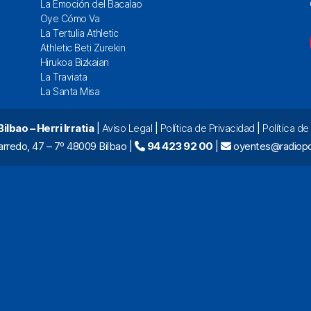
La Emoción del Bacalao
Oye Cómo Va
La Tertulia Athletic
Athletic Beti Zurekin
Hirukoa Bizkaian
La Traviata
La Santa Misa
lbao – Herri Irratia
|
Aviso Legal
|
Política de Privacidad
|
Política d
arredo, 47 – 7º 48009 Bilbao |
94 423 92 00
|
oyentes@radiopo