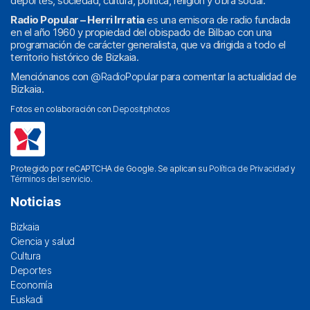
deportes, sociedad, cultura, política, religión y obra social.
Radio Popular – Herri Irratia
es una emisora de radio fundada
en el año 1960 y propiedad del obispado de Bilbao con una
programación de carácter generalista, que va dirigida a todo el
territorio histórico de Bizkaia.
Menciónanos con
@RadioPopular
para comentar la actualidad de
Bizkaia.
Fotos en colaboración con
Depositphotos
Protegido por reCAPTCHA de Google. Se aplican su
Política de Privacidad
y
Términos del servicio
.
Noticias
Bizkaia
Ciencia y salud
Cultura
Deportes
Economía
Euskadi