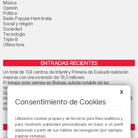
Música
Opinión
Política
Radio Popular-Herri Irratia
Social y religión
Sociedad
Tecnología
Triple B
Última hora
ENTRADAS RECIENTES
Un total de 124 centros de Infantil y Primaria de Euskadi realizarán
mejoras con una inversión de 19,3 millones
El tiempo este viernes en Bizkaia: subida notable de las
temperaturas máximas
X
San Juan de Gaztelugatxe cerrará el día del eclipse
Heridas dos personas en un accidente entre tres vehículos en la A8
Consentimiento de Cookies
en Muskiz
Recuperado el cuerpo sin vida de una mujer en la ría de Bilbao
Utilizamos cookies propias y de terceros para fines analíticos y
para mostrarle publicidad personalizada en base a un perfil
ETIQUETAS
elaborado a partir de sus hábitos de navegación (por ejemplo,
Athletic Club de Bilbao
páginas visitadas).