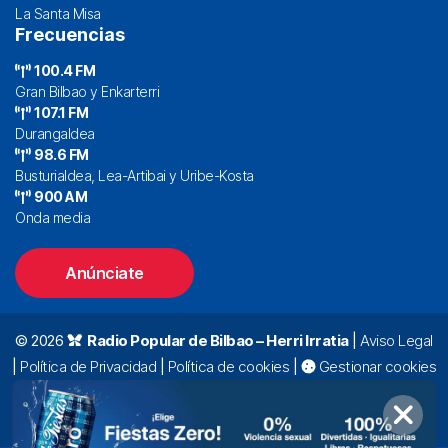
La Santa Misa
Frecuencias
100.4 FM
Gran Bilbao y Enkarterri
107.1 FM
Durangaldea
98.6 FM
Busturialdea, Lea-Artibai y Uribe-Kosta
900 AM
Onda media
Anúnciate
© 2026
Radio Popular de Bilbao – Herri Irratia
|
Aviso Legal
|
Política de Privacidad
|
Política de cookies
|
Gestionar cookies
Alda. Mazarredo, 47 – 7º 48009 Bilbao |
94 423 92 00
|
oyentes@radiopopular.com