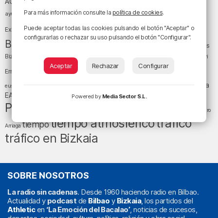
Athletic Club
ACB
baloncesto
Para más información consulte la
política de cookies
.
BEC (Bilbao
ayuntamiento de Bilbao
Barakaldo
Basauri
Bilbao
Bizkaia
Bilbao Basket
Puede aceptar todas las cookies pulsando el botón "Aceptar" o
Exhibition Center)
configurarlas o rechazar su uso pulsando el botón "Configurar".
cultura
Bizkaia y sus comarcas
Copa del Rey
Cáritas
Diócesis de Bilbao
el tiempo
Egunon Bizkaia
Deusto
Bizkaia
Enkarterri
Euskadi (País Vasco)
Aceptar
Rechazar
Configurar
Ernesto Valverde
Ertzaintza
fútbol
LaLiga
LaLiga
Gobierno vasco
juanma jubera
fiestas
euskera
música
EA Sports
Liga Endesa
noticias
Osakidetza
planes
Powered by
Media Sector S.L.
Política
sociedad
sucesos
San Mamés
religión
Teatro
tráfico
tiempo atmosférico
tiempo
Arriaga
tráfico en Bizkaia
SOBRE NOSOTROS
La radio sin cadenas
. Desde 1960 haciendo radio en Bilbao.
Actualidad y
podcast
de
Bilbao
y
Bizkaia
, los partidos del
Athletic
en
‘La Emoción del Bacalao’
, noticias de sucesos,