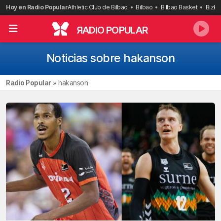
Saltar
Hoy en Radio Popular
Athletic Club de Bilbao
Bilbao
Bilbao Basket
Bizka
al
contenido
R
ADIO POPULAR
Noticias sobre hakanson
Radio Popular
»
hakanson