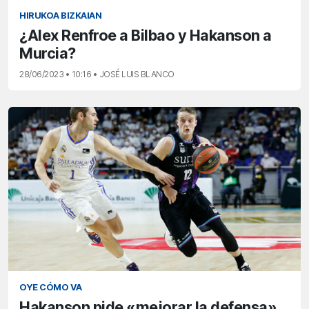
HIRUKOA BIZKAIAN
¿Alex Renfroe a Bilbao y Hakanson a
Murcia?
28/06/2023 • 10:16 • JOSÉ LUIS BLANCO
OYE CÓMO VA
Hakanson pide «mejorar la defensa»