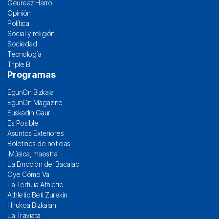
Geureaz Harro
Opinión
Política
Social y religión
Sociedad
Tecnología
Triple B
Programas
EgunOn Bizkaia
EgunOn Magazine
Euskadin Gaur
Es Posible
Asuntos Exteriores
Boletines de noticias
¡Música, maestra!
La Emoción del Bacalao
Oye Cómo Va
La Tertulia Athletic
Athletic Beti Zurekin
Hirukoa Bizkaian
La Traviata