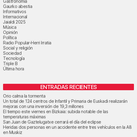
Gastronomía
Gaurko abestia
Informativos
Internacional
Jaialdi 2025
Música
Opinión
Política
Radio Popular-Herri Irratia
Social y religión
Sociedad
Tecnología
Triple B
Última hora
ENTRADAS RECIENTES
Orio calma la tormenta
Un total de 124 centros de Infantil y Primaria de Euskadi realizarán
mejoras con una inversión de 19,3 millones
El tiempo este viernes en Bizkaia: subida notable de las
temperaturas máximas
San Juan de Gaztelugatxe cerrará el día del eclipse
Heridas dos personas en un accidente entre tres vehículos en la A8
en Muskiz