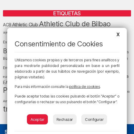
ETIQUETAS
Athletic Club de Bilbao
Athletic Club
ACB
baloncesto
BEC (Bilbao
ayuntamiento de Bilbao
Barakaldo
Basauri
X
Bilbao
Bizkaia
Bilbao Basket
Consentimiento de Cookies
Exhibition Center)
cultura
Bizkaia y sus comarcas
Copa del Rey
Cáritas
Diócesis de Bilbao
el tiempo
Egunon Bizkaia
Deusto
Bizkaia
Enkarterri
Utilizamos cookies propias y de terceros para fines analíticos y
Euskadi (País Vasco)
para mostrarle publicidad personalizada en base a un perfil
Ernesto Valverde
Ertzaintza
elaborado a partir de sus hábitos de navegación (por ejemplo,
fútbol
LaLiga
LaLiga
Gobierno vasco
juanma jubera
fiestas
euskera
páginas visitadas).
música
EA Sports
Liga Endesa
noticias
Osakidetza
planes
Para más información consulte la
política de cookies
.
Política
sociedad
sucesos
San Mamés
religión
Teatro
Puede aceptar todas las cookies pulsando el botón "Aceptar" o
tráfico
tiempo atmosférico
tiempo
Arriaga
configurarlas o rechazar su uso pulsando el botón "Configurar".
tráfico en Bizkaia
Aceptar
Rechazar
Configurar
SOBRE NOSOTROS