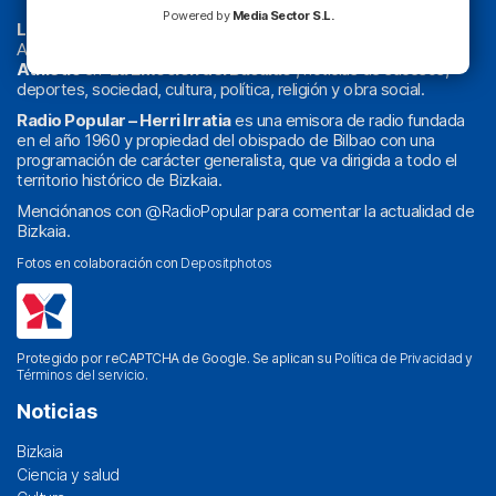
Powered by
Media Sector S.L.
La radio sin cadenas
. Desde 1960 haciendo radio en Bilbao.
Actualidad y
podcast
de
Bilbao
y
Bizkaia
, los partidos del
Athletic
en
‘La Emoción del Bacalao’
, noticias de sucesos,
deportes, sociedad, cultura, política, religión y obra social.
Radio Popular – Herri Irratia
es una emisora de radio fundada
en el año 1960 y propiedad del obispado de Bilbao con una
programación de carácter generalista, que va dirigida a todo el
territorio histórico de Bizkaia.
Menciónanos con
@RadioPopular
para comentar la actualidad de
Bizkaia.
Fotos en colaboración con
Depositphotos
Protegido por reCAPTCHA de Google. Se aplican su
Política de Privacidad
y
Términos del servicio
.
Noticias
Bizkaia
Ciencia y salud