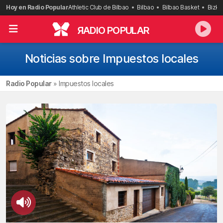
Saltar
Hoy en Radio Popular
Athletic Club de Bilbao
Bilbao
Bilbao Basket
Bizka
al
contenido
R
ADIO POPULAR
Noticias sobre Impuestos locales
Radio Popular
»
Impuestos locales