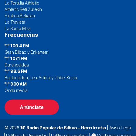
La Tertulia Athletic
Athletic Beti Zurekin
Hirukoa Bizkaian
La Traviata
La Santa Misa
Frecuencias
100.4 FM
Gran Bilbao y Enkarterri
107.1 FM
Durangaldea
98.6 FM
Busturialdea, Lea-Artibai y Uribe-Kosta
900 AM
Onda media
Anúnciate
© 2026
Radio Popular de Bilbao – Herri Irratia
|
Aviso Legal
|
Política de Privacidad
|
Política de cookies
|
Gestionar cookies