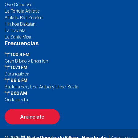
Oye Cómo Va
La Tertulia Athletic
Athletic Beti Zurekin
Hirukoa Bizkaian
La Traviata
La Santa Misa
Frecuencias
100.4 FM
Gran Bilbao y Enkarterri
107.1 FM
Durangaldea
98.6 FM
Busturialdea, Lea-Artibai y Uribe-Kosta
900 AM
Onda media
Anúnciate
© 2026
Radio Popular de Bilbao – Herri Irratia
|
Aviso Legal