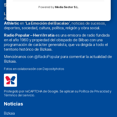
SOBRE NOSOTROS
Powered by
Media Sector S.L.
La radio sin cadenas
. Desde 1960 haciendo radio en Bilbao.
Actualidad y
podcast
de
Bilbao
y
Bizkaia
, los partidos del
Athletic
en
‘La Emoción del Bacalao’
, noticias de sucesos,
deportes, sociedad, cultura, política, religión y obra social.
Radio Popular – Herri Irratia
es una emisora de radio fundada
en el año 1960 y propiedad del obispado de Bilbao con una
programación de carácter generalista, que va dirigida a todo el
territorio histórico de Bizkaia.
Menciónanos con
@RadioPopular
para comentar la actualidad de
Bizkaia.
Fotos en colaboración con
Depositphotos
Protegido por reCAPTCHA de Google. Se aplican su
Política de Privacidad
y
Términos del servicio
.
Noticias
Bizkaia