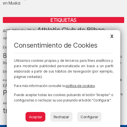
en Muskiz
ETIQUETAS
Athletic Club de Bilbao
Athletic Club
ACB
X
baloncesto
BEC (Bilbao
ayuntamiento de Bilbao
Barakaldo
Basauri
Bilbao
Bizkaia
Consentimiento de Cookies
Bilbao Basket
Exhibition Center)
cultura
Bizkaia y sus comarcas
Copa del Rey
Cáritas
Utilizamos cookies propias y de terceros para fines analíticos y
Diócesis de Bilbao
el tiempo
Egunon Bizkaia
Deusto
Bizkaia
Enkarterri
para mostrarle publicidad personalizada en base a un perfil
Euskadi (País Vasco)
elaborado a partir de sus hábitos de navegación (por ejemplo,
Ernesto Valverde
Ertzaintza
páginas visitadas).
fútbol
LaLiga
LaLiga
Gobierno vasco
juanma jubera
fiestas
euskera
música
EA Sports
Liga Endesa
noticias
Osakidetza
planes
Para más información consulte la
política de cookies
.
Política
sociedad
sucesos
San Mamés
religión
Teatro
Puede aceptar todas las cookies pulsando el botón "Aceptar" o
tráfico
tiempo atmosférico
configurarlas o rechazar su uso pulsando el botón "Configurar".
tiempo
Arriaga
tráfico en Bizkaia
Aceptar
Rechazar
Configurar