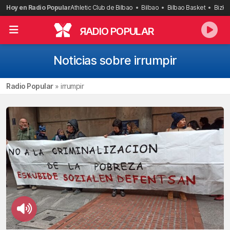
Saltar
Hoy en Radio Popular
Athletic Club de Bilbao
Bilbao
Bilbao Basket
Bizka
al
contenido
R
ADIO POPULAR
Noticias sobre irrumpir
Radio Popular
»
irrumpir