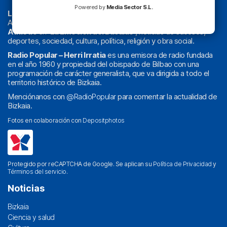
Powered by
Media Sector S.L.
La radio sin cadenas
. Desde 1960 haciendo radio en Bilbao.
Actualidad y
podcast
de
Bilbao
y
Bizkaia
, los partidos del
Athletic
en
‘La Emoción del Bacalao’
, noticias de sucesos,
deportes, sociedad, cultura, política, religión y obra social.
Radio Popular – Herri Irratia
es una emisora de radio fundada
en el año 1960 y propiedad del obispado de Bilbao con una
programación de carácter generalista, que va dirigida a todo el
territorio histórico de Bizkaia.
Menciónanos con
@RadioPopular
para comentar la actualidad de
Bizkaia.
Fotos en colaboración con
Depositphotos
Protegido por reCAPTCHA de Google. Se aplican su
Política de Privacidad
y
Términos del servicio
.
Noticias
Bizkaia
Ciencia y salud