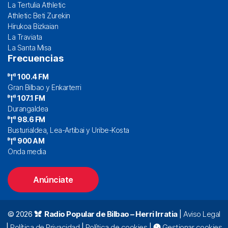
La Tertulia Athletic
Athletic Beti Zurekin
Hirukoa Bizkaian
La Traviata
La Santa Misa
Frecuencias
100.4 FM
Gran Bilbao y Enkarterri
107.1 FM
Durangaldea
98.6 FM
Busturialdea, Lea-Artibai y Uribe-Kosta
900 AM
Onda media
Anúnciate
© 2026
Radio Popular de Bilbao – Herri Irratia
|
Aviso Legal
|
Política de Privacidad
|
Política de cookies
|
Gestionar cookies