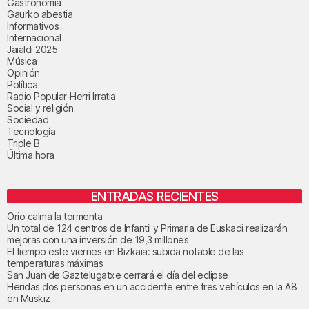
Gastronomía
Gaurko abestia
Informativos
Internacional
Jaialdi 2025
Música
Opinión
Política
Radio Popular-Herri Irratia
Social y religión
Sociedad
Tecnología
Triple B
Última hora
ENTRADAS RECIENTES
Orio calma la tormenta
Un total de 124 centros de Infantil y Primaria de Euskadi realizarán
mejoras con una inversión de 19,3 millones
El tiempo este viernes en Bizkaia: subida notable de las
temperaturas máximas
San Juan de Gaztelugatxe cerrará el día del eclipse
Heridas dos personas en un accidente entre tres vehículos en la A8
en Muskiz