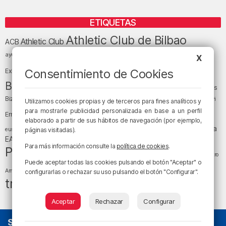
ETIQUETAS
Athletic Club de Bilbao
Athletic Club
ACB
baloncesto
BEC (Bilbao
ayuntamiento de Bilbao
Barakaldo
Basauri
X
Bilbao
Bizkaia
Bilbao Basket
Consentimiento de Cookies
Exhibition Center)
cultura
Bizkaia y sus comarcas
Copa del Rey
Cáritas
Diócesis de Bilbao
el tiempo
Egunon Bizkaia
Deusto
Bizkaia
Enkarterri
Utilizamos cookies propias y de terceros para fines analíticos y
Euskadi (País Vasco)
para mostrarle publicidad personalizada en base a un perfil
Ernesto Valverde
Ertzaintza
elaborado a partir de sus hábitos de navegación (por ejemplo,
fútbol
LaLiga
LaLiga
Gobierno vasco
juanma jubera
fiestas
euskera
páginas visitadas).
música
EA Sports
Liga Endesa
noticias
Osakidetza
planes
Para más información consulte la
política de cookies
.
Política
sociedad
sucesos
San Mamés
religión
Teatro
Puede aceptar todas las cookies pulsando el botón "Aceptar" o
tráfico
tiempo atmosférico
tiempo
Arriaga
configurarlas o rechazar su uso pulsando el botón "Configurar".
tráfico en Bizkaia
Aceptar
Rechazar
Configurar
SOBRE NOSOTROS