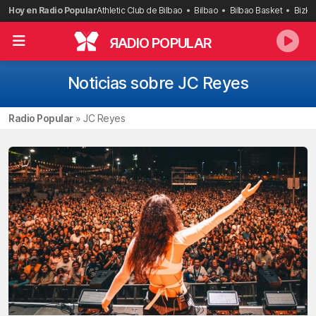
Saltar
Hoy en Radio Popular
Athletic Club de Bilbao
Bilbao
Bilbao Basket
Bizka
al
contenido
R
ADIO POPULAR
Noticias sobre JC Reyes
Radio Popular
»
JC Reyes