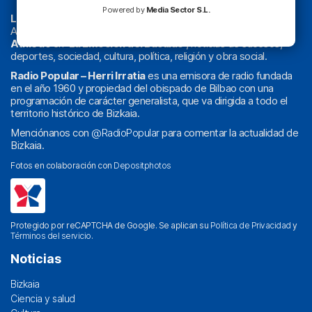
Powered by
Media Sector S.L.
La radio sin cadenas
. Desde 1960 haciendo radio en Bilbao.
Actualidad y
podcast
de
Bilbao
y
Bizkaia
, los partidos del
Athletic
en
‘La Emoción del Bacalao’
, noticias de sucesos,
deportes, sociedad, cultura, política, religión y obra social.
Radio Popular – Herri Irratia
es una emisora de radio fundada
en el año 1960 y propiedad del obispado de Bilbao con una
programación de carácter generalista, que va dirigida a todo el
territorio histórico de Bizkaia.
Menciónanos con
@RadioPopular
para comentar la actualidad de
Bizkaia.
Fotos en colaboración con
Depositphotos
Protegido por reCAPTCHA de Google. Se aplican su
Política de Privacidad
y
Términos del servicio
.
Noticias
Bizkaia
Ciencia y salud