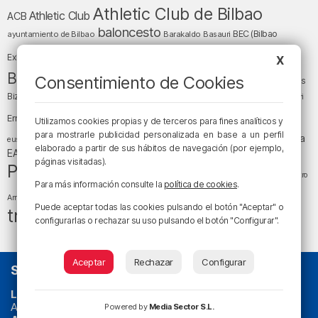
Athletic Club de Bilbao
Athletic Club
ACB
baloncesto
BEC (Bilbao
ayuntamiento de Bilbao
Barakaldo
Basauri
Bilbao
Bizkaia
Bilbao Basket
Exhibition Center)
X
cultura
Bizkaia y sus comarcas
Consentimiento de Cookies
Copa del Rey
Cáritas
Diócesis de Bilbao
el tiempo
Egunon Bizkaia
Deusto
Bizkaia
Enkarterri
Euskadi (País Vasco)
Ernesto Valverde
Ertzaintza
Utilizamos cookies propias y de terceros para fines analíticos y
fútbol
LaLiga
para mostrarle publicidad personalizada en base a un perfil
LaLiga
Gobierno vasco
juanma jubera
fiestas
euskera
elaborado a partir de sus hábitos de navegación (por ejemplo,
música
EA Sports
Liga Endesa
noticias
Osakidetza
planes
páginas visitadas).
Política
sociedad
sucesos
San Mamés
religión
Teatro
Para más información consulte la
política de cookies
.
tráfico
tiempo atmosférico
tiempo
Arriaga
Puede aceptar todas las cookies pulsando el botón "Aceptar" o
tráfico en Bizkaia
configurarlas o rechazar su uso pulsando el botón "Configurar".
Aceptar
Rechazar
Configurar
SOBRE NOSOTROS
La radio sin cadenas
. Desde 1960 haciendo radio en Bilbao.
Actualidad y
podcast
de
Bilbao
y
Bizkaia
, los partidos del
Powered by
Media Sector S.L.