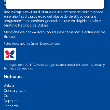
Athletic
en
‘La Emoción del Bacalao’
, noticias de sucesos,
deportes, sociedad, cultura, política, religión y obra social.
Radio Popular – Herri Irratia
es una emisora de radio fundada
en el año 1960 y propiedad del obispado de Bilbao con una
programación de carácter generalista, que va dirigida a todo el
territorio histórico de Bizkaia.
Menciónanos con
@RadioPopular
para comentar la actualidad de
Bizkaia.
Fotos en colaboración con
Depositphotos
Protegido por reCAPTCHA de Google. Se aplican su
Política de Privacidad
y
Términos del servicio
.
Noticias
Bizkaia
Ciencia y salud
Cultura
Deportes
Economía