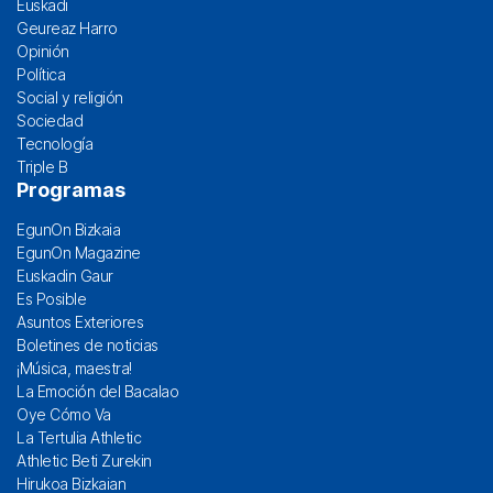
Euskadi
Geureaz Harro
Opinión
Política
Social y religión
Sociedad
Tecnología
Triple B
Programas
EgunOn Bizkaia
EgunOn Magazine
Euskadin Gaur
Es Posible
Asuntos Exteriores
Boletines de noticias
¡Música, maestra!
La Emoción del Bacalao
Oye Cómo Va
La Tertulia Athletic
Athletic Beti Zurekin
Hirukoa Bizkaian