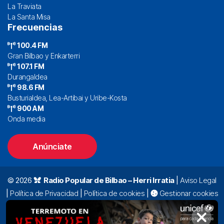
La Traviata
La Santa Misa
Frecuencias
100.4 FM
Gran Bilbao y Enkarterri
107.1 FM
Durangaldea
98.6 FM
Busturialdea, Lea-Artibai y Uribe-Kosta
900 AM
Onda media
Anúnciate
© 2026
Radio Popular de Bilbao – Herri Irratia
|
Aviso Legal
|
Política de Privacidad
|
Política de cookies
|
Gestionar cookies
Alda. Mazarredo, 47 – 7º 48009 Bilbao |
94 423 92 00
|
oyentes@radiopopular.com