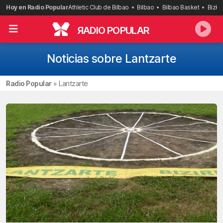
Saltar
Hoy en Radio Popular
Athletic Club de Bilbao
Bilbao
Bilbao Basket
Bizka
al
contenido
R
ADIO POPULAR
Noticias sobre Lantzarte
Radio Popular
»
Lantzarte