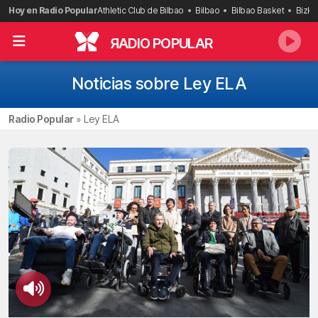
Saltar
Hoy en Radio Popular
Athletic Club de Bilbao
Bilbao
Bilbao Basket
Bizka
al
contenido
R
ADIO POPULAR
Noticias sobre Ley ELA
Radio Popular
»
Ley ELA