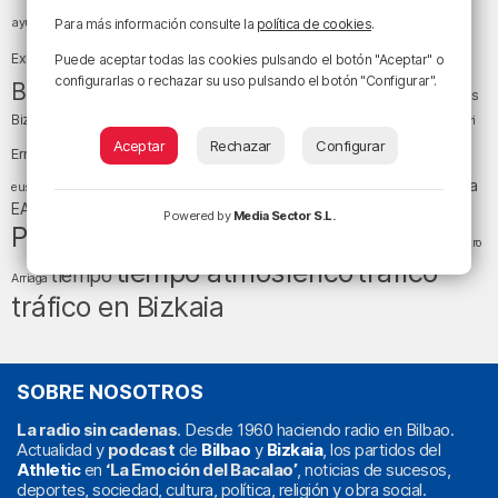
baloncesto
BEC (Bilbao
ayuntamiento de Bilbao
Barakaldo
Basauri
Para más información consulte la
política de cookies
.
Bilbao
Bizkaia
Bilbao Basket
Exhibition Center)
Puede aceptar todas las cookies pulsando el botón "Aceptar" o
configurarlas o rechazar su uso pulsando el botón "Configurar".
cultura
Bizkaia y sus comarcas
Copa del Rey
Cáritas
Diócesis de Bilbao
el tiempo
Egunon Bizkaia
Deusto
Bizkaia
Enkarterri
Euskadi (País Vasco)
Aceptar
Rechazar
Configurar
Ernesto Valverde
Ertzaintza
fútbol
LaLiga
LaLiga
Gobierno vasco
juanma jubera
fiestas
euskera
música
EA Sports
Liga Endesa
noticias
Osakidetza
planes
Powered by
Media Sector S.L.
Política
sociedad
sucesos
San Mamés
religión
Teatro
tráfico
tiempo atmosférico
tiempo
Arriaga
tráfico en Bizkaia
SOBRE NOSOTROS
La radio sin cadenas
. Desde 1960 haciendo radio en Bilbao.
Actualidad y
podcast
de
Bilbao
y
Bizkaia
, los partidos del
Athletic
en
‘La Emoción del Bacalao’
, noticias de sucesos,
deportes, sociedad, cultura, política, religión y obra social.