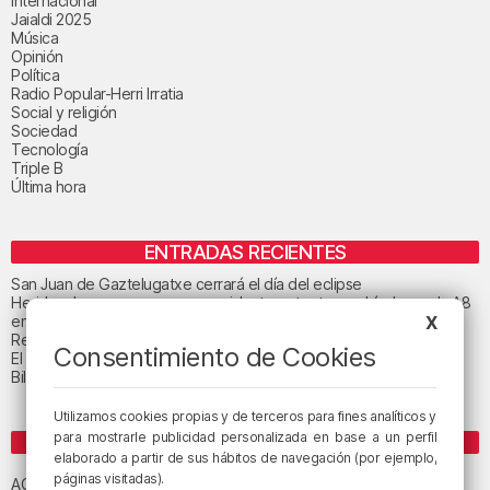
Internacional
Jaialdi 2025
Música
Opinión
Política
Radio Popular-Herri Irratia
Social y religión
Sociedad
Tecnología
Triple B
Última hora
ENTRADAS RECIENTES
San Juan de Gaztelugatxe cerrará el día del eclipse
Heridas dos personas en un accidente entre tres vehículos en la A8
en Muskiz
X
Recuperado el cuerpo sin vida de una mujer en la ría de Bilbao
Consentimiento de Cookies
El tiempo este jueves en Bizkaia: cielo muy nuboso
Bilbao celebra el 27 de agosto el «Día de las Personas Mayores»
Utilizamos cookies propias y de terceros para fines analíticos y
para mostrarle publicidad personalizada en base a un perfil
ETIQUETAS
elaborado a partir de sus hábitos de navegación (por ejemplo,
Athletic Club de Bilbao
páginas visitadas).
Athletic Club
ACB