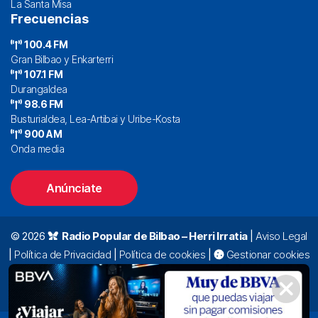
La Santa Misa
Frecuencias
100.4 FM
Gran Bilbao y Enkarterri
107.1 FM
Durangaldea
98.6 FM
Busturialdea, Lea-Artibai y Uribe-Kosta
900 AM
Onda media
Anúnciate
© 2026
Radio Popular de Bilbao – Herri Irratia
|
Aviso Legal
|
Política de Privacidad
|
Política de cookies
|
Gestionar cookies
Alda. Mazarredo, 47 – 7º 48009 Bilbao |
94 423 92 00
|
oyentes@radiopopular.com