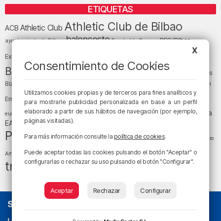
ETIQUETAS
Athletic Club de Bilbao
Athletic Club
ACB
baloncesto
BEC (Bilbao
ayuntamiento de Bilbao
Barakaldo
Basauri
Bilbao
Bizkaia
X
Bilbao Basket
Exhibition Center)
Consentimiento de Cookies
cultura
Bizkaia y sus comarcas
Copa del Rey
Cáritas
Diócesis de Bilbao
el tiempo
Egunon Bizkaia
Deusto
Bizkaia
Enkarterri
Euskadi (País Vasco)
Utilizamos cookies propias y de terceros para fines analíticos y
Ernesto Valverde
Ertzaintza
para mostrarle publicidad personalizada en base a un perfil
fútbol
LaLiga
elaborado a partir de sus hábitos de navegación (por ejemplo,
LaLiga
Gobierno vasco
juanma jubera
fiestas
euskera
páginas visitadas).
música
EA Sports
Liga Endesa
noticias
Osakidetza
planes
Política
sociedad
sucesos
Para más información consulte la
política de cookies
.
San Mamés
religión
Teatro
tiempo atmosférico
tráfico
tiempo
Puede aceptar todas las cookies pulsando el botón "Aceptar" o
Arriaga
configurarlas o rechazar su uso pulsando el botón "Configurar".
tráfico en Bizkaia
Aceptar
Rechazar
Configurar
SOBRE NOSOTROS
La radio sin cadenas
. Desde 1960 haciendo radio en Bilbao.