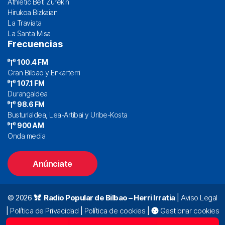
Athletic Beti Zurekin
Hirukoa Bizkaian
La Traviata
La Santa Misa
Frecuencias
100.4 FM
Gran Bilbao y Enkarterri
107.1 FM
Durangaldea
98.6 FM
Busturialdea, Lea-Artibai y Uribe-Kosta
900 AM
Onda media
Anúnciate
© 2026
Radio Popular de Bilbao – Herri Irratia
|
Aviso Legal
|
Política de Privacidad
|
Política de cookies
|
Gestionar cookies
Alda. Mazarredo, 47 – 7º 48009 Bilbao |
94 423 92 00
|