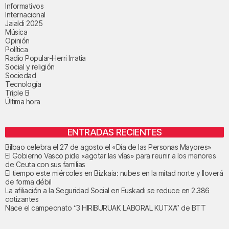
Informativos
Internacional
Jaialdi 2025
Música
Opinión
Política
Radio Popular-Herri Irratia
Social y religión
Sociedad
Tecnología
Triple B
Última hora
ENTRADAS RECIENTES
Bilbao celebra el 27 de agosto el «Día de las Personas Mayores»
El Gobierno Vasco pide «agotar las vías» para reunir a los menores
de Ceuta con sus familias
El tiempo este miércoles en Bizkaia: nubes en la mitad norte y lloverá
de forma débil
La afiliación a la Seguridad Social en Euskadi se reduce en 2.386
cotizantes
Nace el campeonato “3 HIRIBURUAK LABORAL KUTXA” de BTT