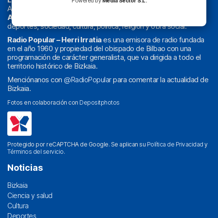
Powered by
Media Sector S.L.
Actualidad y
podcast
de
Bilbao
y
Bizkaia
, los partidos del
Athletic
en
‘La Emoción del Bacalao’
, noticias de sucesos,
deportes, sociedad, cultura, política, religión y obra social.
Radio Popular – Herri Irratia
es una emisora de radio fundada
en el año 1960 y propiedad del obispado de Bilbao con una
programación de carácter generalista, que va dirigida a todo el
territorio histórico de Bizkaia.
Menciónanos con
@RadioPopular
para comentar la actualidad de
Bizkaia.
Fotos en colaboración con
Depositphotos
Protegido por reCAPTCHA de Google. Se aplican su
Política de Privacidad
y
Términos del servicio
.
Noticias
Bizkaia
Ciencia y salud
Cultura
Deportes