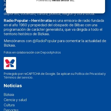
La radio sin cadenas
. Desde 1960 haciendo radio en Bilbao.
Powered by
Media Sector S.L.
Actualidad y
podcast
de
Bilbao
y
Bizkaia
, los partidos del
Athletic
en
‘La Emoción del Bacalao’
, noticias de sucesos,
deportes, sociedad, cultura, política, religión y obra social.
Radio Popular – Herri Irratia
es una emisora de radio fundada
en el año 1960 y propiedad del obispado de Bilbao con una
programación de carácter generalista, que va dirigida a todo el
territorio histórico de Bizkaia.
Menciónanos con
@RadioPopular
para comentar la actualidad de
Bizkaia.
Fotos en colaboración con
Depositphotos
Protegido por reCAPTCHA de Google. Se aplican su
Política de Privacidad
y
Términos del servicio
.
Noticias
Bizkaia
Ciencia y salud
Cultura
Deportes