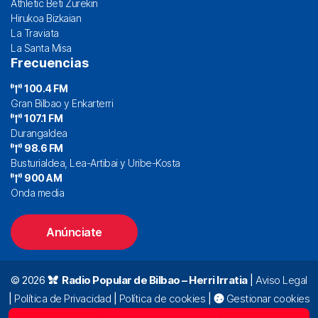
Athletic Beti Zurekin
Hirukoa Bizkaian
La Traviata
La Santa Misa
Frecuencias
100.4 FM
Gran Bilbao y Enkarterri
107.1 FM
Durangaldea
98.6 FM
Busturialdea, Lea-Artibai y Uribe-Kosta
900 AM
Onda media
Anúnciate
© 2026
Radio Popular de Bilbao – Herri Irratia
|
Aviso Legal
|
Política de Privacidad
|
Política de cookies
|
Gestionar cookies
Alda. Mazarredo, 47 – 7º 48009 Bilbao |
94 423 92 00
|