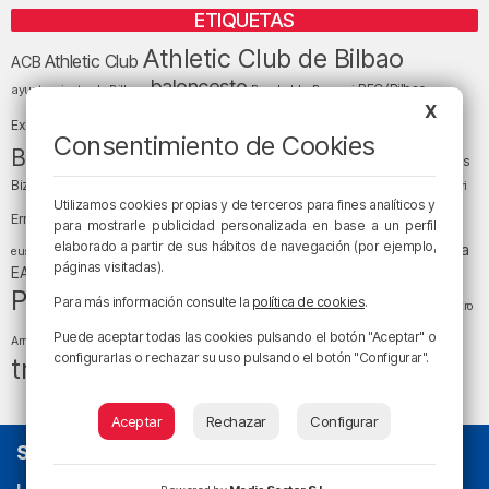
ETIQUETAS
Athletic Club de Bilbao
Athletic Club
ACB
baloncesto
BEC (Bilbao
ayuntamiento de Bilbao
Barakaldo
Basauri
Bilbao
Bizkaia
X
Bilbao Basket
Exhibition Center)
Consentimiento de Cookies
cultura
Bizkaia y sus comarcas
Copa del Rey
Cáritas
Diócesis de Bilbao
el tiempo
Egunon Bizkaia
Deusto
Bizkaia
Enkarterri
Euskadi (País Vasco)
Utilizamos cookies propias y de terceros para fines analíticos y
Ernesto Valverde
Ertzaintza
para mostrarle publicidad personalizada en base a un perfil
fútbol
LaLiga
elaborado a partir de sus hábitos de navegación (por ejemplo,
LaLiga
Gobierno vasco
juanma jubera
fiestas
euskera
páginas visitadas).
música
EA Sports
Liga Endesa
noticias
Osakidetza
planes
Política
sociedad
sucesos
Para más información consulte la
política de cookies
.
San Mamés
religión
Teatro
tráfico
tiempo atmosférico
tiempo
Puede aceptar todas las cookies pulsando el botón "Aceptar" o
Arriaga
configurarlas o rechazar su uso pulsando el botón "Configurar".
tráfico en Bizkaia
Aceptar
Rechazar
Configurar
SOBRE NOSOTROS