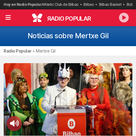
Saltar
Hoy en Radio Popular
Athletic Club de Bilbao
Bilbao
Bilbao Basket
Bizka
al
contenido
R
ADIO POPULAR
Noticias sobre Mertxe Gil
Radio Popular
»
Mertxe Gil