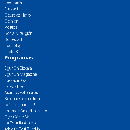
Economía
Euskadi
Geureaz Harro
Opinión
Política
Social y religión
Sociedad
Tecnología
Triple B
Programas
EgunOn Bizkaia
EgunOn Magazine
Euskadin Gaur
Es Posible
Asuntos Exteriores
Boletines de noticias
¡Música, maestra!
La Emoción del Bacalao
Oye Cómo Va
La Tertulia Athletic
Athletic Beti Zurekin