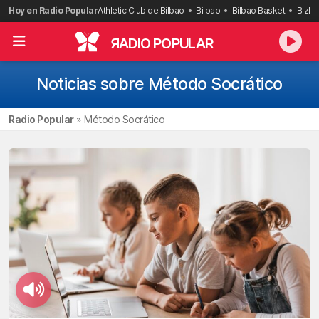
Saltar
Hoy en Radio Popular
Athletic Club de Bilbao
Bilbao
Bilbao Basket
Bizka
al
contenido
R
ADIO POPULAR
Noticias sobre Método Socrático
Radio Popular
»
Método Socrático