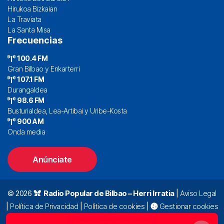
Hirukoa Bizkaian
La Traviata
La Santa Misa
Frecuencias
100.4 FM
Gran Bilbao y Enkarterri
107.1 FM
Durangaldea
98.6 FM
Busturialdea, Lea-Artibai y Uribe-Kosta
900 AM
Onda media
Anúnciate
© 2026
Radio Popular de Bilbao – Herri Irratia
|
Aviso Legal
|
Política de Privacidad
|
Política de cookies
|
Gestionar cookies
Alda. Mazarredo, 47 – 7º 48009 Bilbao |
94 423 92 00
|