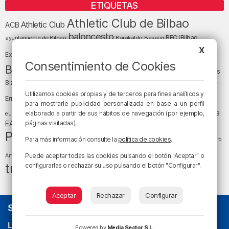
ETIQUETAS
Athletic Club de Bilbao
Athletic Club
ACB
baloncesto
BEC (Bilbao
ayuntamiento de Bilbao
Barakaldo
Basauri
Bilbao
Bizkaia
X
Bilbao Basket
Exhibition Center)
Consentimiento de Cookies
cultura
Bizkaia y sus comarcas
Copa del Rey
Cáritas
Diócesis de Bilbao
el tiempo
Egunon Bizkaia
Deusto
Bizkaia
Enkarterri
Euskadi (País Vasco)
Utilizamos cookies propias y de terceros para fines analíticos y
Ernesto Valverde
Ertzaintza
para mostrarle publicidad personalizada en base a un perfil
fútbol
LaLiga
LaLiga
Gobierno vasco
juanma jubera
elaborado a partir de sus hábitos de navegación (por ejemplo,
fiestas
euskera
música
EA Sports
páginas visitadas).
Liga Endesa
noticias
Osakidetza
planes
Política
sociedad
sucesos
San Mamés
Para más información consulte la
política de cookies
.
religión
Teatro
tráfico
tiempo atmosférico
tiempo
Puede aceptar todas las cookies pulsando el botón "Aceptar" o
Arriaga
tráfico en Bizkaia
configurarlas o rechazar su uso pulsando el botón "Configurar".
Aceptar
Rechazar
Configurar
SOBRE NOSOTROS
La radio sin cadenas
. Desde 1960 haciendo radio en Bilbao.
Powered by
Media Sector S.L.