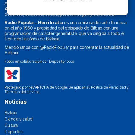
Actualidad y
podcast
de
Bilbao
y
Bizkaia
, los partidos del
Athletic
en
‘La Emoción del Bacalao’
, noticias de sucesos,
deportes, sociedad, cultura, política, religión y obra social.
Radio Popular – Herri Irratia
es una emisora de radio fundada
en el año 1960 y propiedad del obispado de Bilbao con una
programación de carácter generalista, que va dirigida a todo el
territorio histórico de Bizkaia.
Menciónanos con
@RadioPopular
para comentar la actualidad de
Bizkaia.
Fotos en colaboración con
Depositphotos
Protegido por reCAPTCHA de Google. Se aplican su
Política de Privacidad
y
Términos del servicio
.
Noticias
Bizkaia
Ciencia y salud
Cultura
Deportes