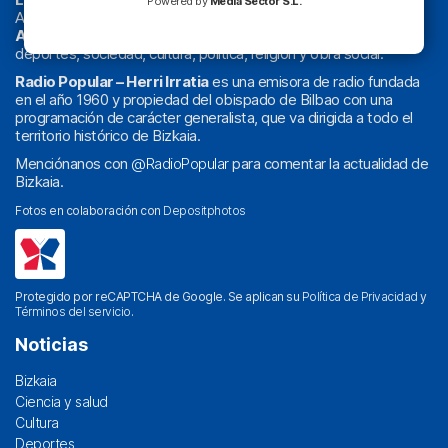
Powered by
Media Sector S.L.
Actualidad y
podcast
de
Bilbao
y
Bizkaia
, los partidos del
Athletic
en
‘La Emoción del Bacalao’
, noticias de sucesos,
deportes, sociedad, cultura, política, religión y obra social.
Radio Popular – Herri Irratia
es una emisora de radio fundada
en el año 1960 y propiedad del obispado de Bilbao con una
programación de carácter generalista, que va dirigida a todo el
territorio histórico de Bizkaia.
Menciónanos con
@RadioPopular
para comentar la actualidad de
Bizkaia.
Fotos en colaboración con
Depositphotos
Protegido por reCAPTCHA de Google. Se aplican su
Política de Privacidad
y
Términos del servicio
.
Noticias
Bizkaia
Ciencia y salud
Cultura
Deportes