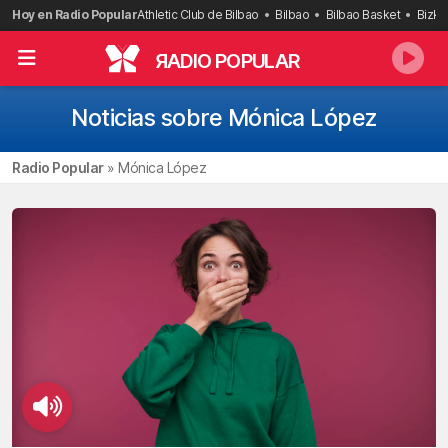
Saltar
Hoy en Radio Popular
Athletic Club de Bilbao
Bilbao
Bilbao Basket
Bizka
al
contenido
R
ADIO POPULAR
Noticias sobre Mónica López
Radio Popular
»
Mónica López