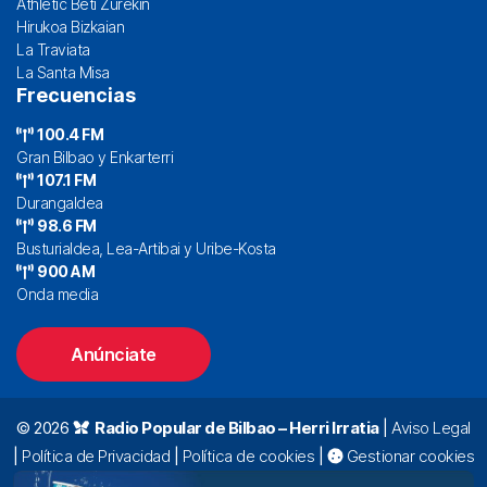
Athletic Beti Zurekin
Hirukoa Bizkaian
La Traviata
La Santa Misa
Frecuencias
100.4 FM
Gran Bilbao y Enkarterri
107.1 FM
Durangaldea
98.6 FM
Busturialdea, Lea-Artibai y Uribe-Kosta
900 AM
Onda media
Anúnciate
© 2026
Radio Popular de Bilbao – Herri Irratia
|
Aviso Legal
|
Política de Privacidad
|
Política de cookies
|
Gestionar cookies
Alda. Mazarredo, 47 – 7º 48009 Bilbao |
94 423 92 00
|