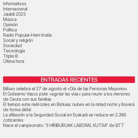
Informativos
Internacional
Jaialdi 2025
Música
Opinión
Política
Radio Popular-Herri Irratia
Social y religión
Sociedad
Tecnología
Triple B
Última hora
ENTRADAS RECIENTES
Bilbao celebra el 27 de agosto el «Día de las Personas Mayores»
El Gobierno Vasco pide «agotar las vías» para reunir a los menores
de Ceuta con sus familias
El tiempo este miércoles en Bizkaia: nubes en la mitad norte y lloverá
de forma débil
La afiliación a la Seguridad Social en Euskadi se reduce en 2.386
cotizantes
Nace el campeonato “3 HIRIBURUAK LABORAL KUTXA” de BTT