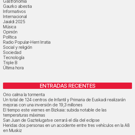
Gastronomía
Gaurko abestia
Informativos
Internacional
Jaialdi 2025
Música
Opinión
Política
Radio Popular-Herri Irratia
Social y religión
Sociedad
Tecnología
Triple B
Última hora
ENTRADAS RECIENTES
Orio calma la tormenta
Un total de 124 centros de Infantil y Primaria de Euskadi realizarán
mejoras con una inversión de 19,3 millones
El tiempo este viernes en Bizkaia: subida notable de las
temperaturas máximas
San Juan de Gaztelugatxe cerrará el día del eclipse
Heridas dos personas en un accidente entre tres vehículos en la A8
en Muskiz