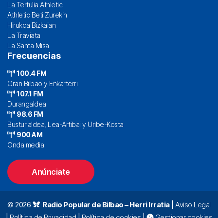
La Tertulia Athletic
Athletic Beti Zurekin
Hirukoa Bizkaian
La Traviata
La Santa Misa
Frecuencias
100.4 FM
Gran Bilbao y Enkarterri
107.1 FM
Durangaldea
98.6 FM
Busturialdea, Lea-Artibai y Uribe-Kosta
900 AM
Onda media
Anúnciate
© 2026
Radio Popular de Bilbao – Herri Irratia
|
Aviso Legal
|
Política de Privacidad
|
Política de cookies
|
Gestionar cookies