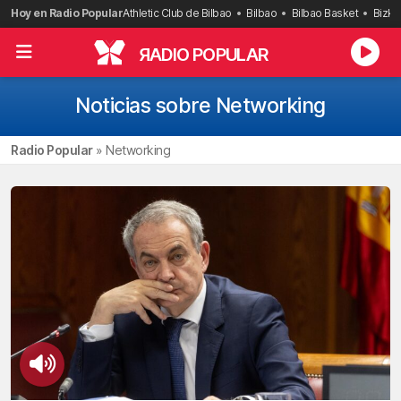
Saltar
Hoy en Radio Popular
Athletic Club de Bilbao
Bilbao
Bilbao Basket
Bizka
al
contenido
R
ADIO POPULAR
Noticias sobre Networking
Radio Popular
»
Networking