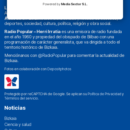
Powered by
Media Sector S.L.
La radio sin cadenas
. Desde 1960 haciendo radio en Bilbao.
Actualidad y
podcast
de
Bilbao
y
Bizkaia
, los partidos del
Athletic
en
‘La Emoción del Bacalao’
, noticias de sucesos,
deportes, sociedad, cultura, política, religión y obra social.
Radio Popular – Herri Irratia
es una emisora de radio fundada
en el año 1960 y propiedad del obispado de Bilbao con una
programación de carácter generalista, que va dirigida a todo el
territorio histórico de Bizkaia.
Menciónanos con
@RadioPopular
para comentar la actualidad de
Bizkaia.
Fotos en colaboración con
Depositphotos
Protegido por reCAPTCHA de Google. Se aplican su
Política de Privacidad
y
Términos del servicio
.
Noticias
Bizkaia
Ciencia y salud