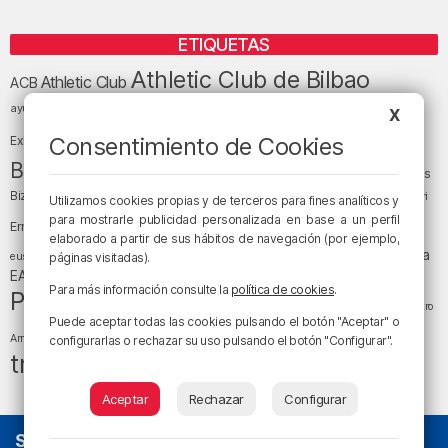
ETIQUETAS
Athletic Club de Bilbao
Athletic Club
ACB
baloncesto
BEC (Bilbao
ayuntamiento de Bilbao
Barakaldo
Basauri
X
Bilbao
Bizkaia
Bilbao Basket
Consentimiento de Cookies
Exhibition Center)
cultura
Bizkaia y sus comarcas
Copa del Rey
Cáritas
Diócesis de Bilbao
el tiempo
Egunon Bizkaia
Deusto
Bizkaia
Enkarterri
Utilizamos cookies propias y de terceros para fines analíticos y
Euskadi (País Vasco)
para mostrarle publicidad personalizada en base a un perfil
Ernesto Valverde
Ertzaintza
elaborado a partir de sus hábitos de navegación (por ejemplo,
fútbol
LaLiga
LaLiga
Gobierno vasco
juanma jubera
fiestas
euskera
páginas visitadas).
música
EA Sports
Liga Endesa
noticias
Osakidetza
planes
Para más información consulte la
política de cookies
.
Política
sociedad
sucesos
San Mamés
religión
Teatro
Puede aceptar todas las cookies pulsando el botón "Aceptar" o
tráfico
tiempo atmosférico
tiempo
Arriaga
configurarlas o rechazar su uso pulsando el botón "Configurar".
tráfico en Bizkaia
Aceptar
Rechazar
Configurar
SOBRE NOSOTROS